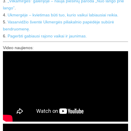
3.
„Vilkamirgės” galerijoje – nauja piešinių paroda „Nuo lango prie
lango”
.
4.
Ukmergėje – kvietimas būti tuo, kurio vaikui labiausiai reikia.
5.
Vasarvidžio šventė Ukmergės piliakalnio papėdėje subūrė
bendruomenę.
6.
Pagerbti gabiausi rajono vaikai ir jaunimas.
Video naujienos: