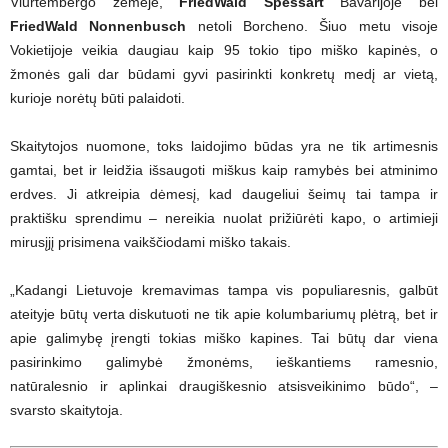
Viurtembergo žemėje,
FriedWald Spessart
Bavarijoje bei
FriedWald Nonnenbusch
netoli Borcheno. Šiuo metu visoje
Vokietijoje veikia daugiau kaip 95 tokio tipo miško kapinės, o
žmonės gali dar būdami gyvi pasirinkti konkretų medį ar vietą,
kurioje norėtų būti palaidoti.
Skaitytojos nuomone, toks laidojimo būdas yra ne tik artimesnis
gamtai, bet ir leidžia išsaugoti miškus kaip ramybės bei atminimo
erdves. Ji atkreipia dėmesį, kad daugeliui šeimų tai tampa ir
praktišku sprendimu – nereikia nuolat prižiūrėti kapo, o artimieji
mirusįjį prisimena vaikščiodami miško takais.
„Kadangi Lietuvoje kremavimas tampa vis populiaresnis, galbūt
ateityje būtų verta diskutuoti ne tik apie kolumbariumų plėtrą, bet ir
apie galimybę įrengti tokias miško kapines. Tai būtų dar viena
pasirinkimo galimybė žmonėms, ieškantiems ramesnio,
natūralesnio ir aplinkai draugiškesnio atsisveikinimo būdo“, –
svarsto skaitytoja.