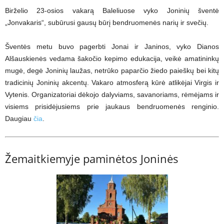
Birželio 23-osios vakarą Baleliuose vyko Joninių šventė
„Jonvakaris“, subūrusi gausų būrį bendruomenės narių ir svečių.
Šventės metu buvo pagerbti Jonai ir Janinos, vyko Dianos
Alšauskienės vedama šakočio kepimo edukacija, veikė amatininkų
mugė, degė Joninių laužas, netrūko paparčio žiedo paieškų bei kitų
tradicinių Joninių akcentų. Vakaro atmosferą kūrė atlikėjai Virgis ir
Vytenis. Organizatoriai dėkojo dalyviams, savanoriams, rėmėjams ir
visiems prisidėjusiems prie jaukaus bendruomenės renginio.
Daugiau
čia
.
Žemaitkiemyje paminėtos Joninės