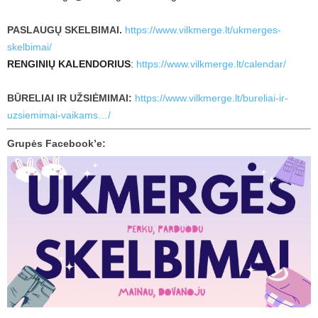
PASLAUGŲ SKELBIMAI.
https://www.vilkmerge.lt/ukmerges-
skelbimai/
RENGINIŲ KALENDORIUS
:
https://www.vilkmerge.lt/calendar/
BŪRELIAI IR UŽSIĖMIMAI:
https://www.vilkmerge.lt/bureliai-ir-
uzsiemimai-vaikams…/
Grupės Facebook’e: