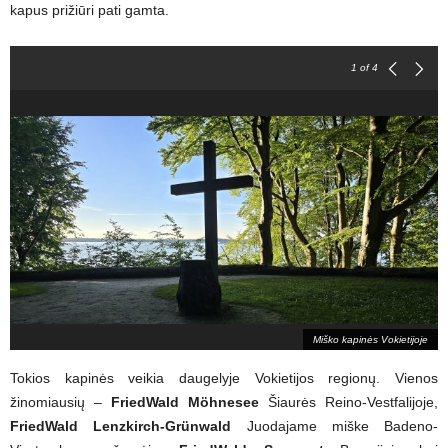
kapus prižiūri pati gamta.
1
of 4
Miško kapinės Vokietijoje
Tokios kapinės veikia daugelyje Vokietijos regionų. Vienos
žinomiausių –
FriedWald Möhnesee
Šiaurės Reino-Vestfalijoje,
FriedWald Lenzkirch-Grünwald
Juodajame miške Badeno-