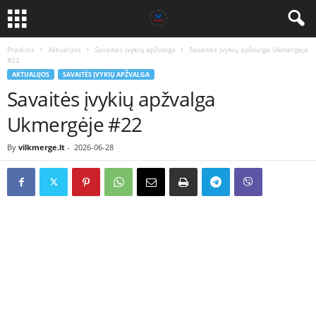
Pradinis
Aktualijos
Savaitės įvykių apžvalga
Savaitės įvykių apžvalga Ukmergėje
#22
AKTUALIJOS
SAVAITĖS ĮVYKIŲ APŽVALGA
Savaitės įvykių apžvalga
Ukmergėje #22
By
vilkmerge.lt
-
2026-06-28