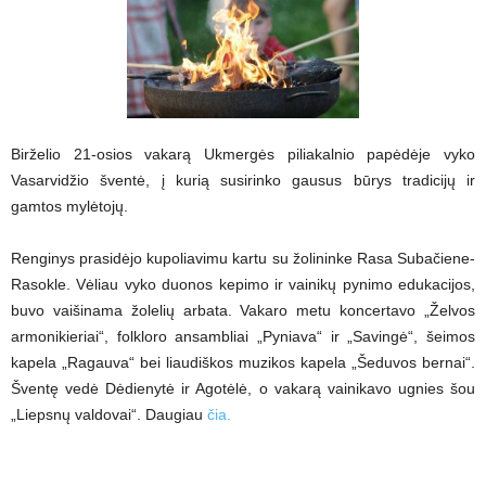
Birželio 21-osios vakarą Ukmergės piliakalnio papėdėje vyko
Vasarvidžio šventė, į kurią susirinko gausus būrys tradicijų ir
gamtos mylėtojų.
Renginys prasidėjo kupoliavimu kartu su žolininke Rasa Subačiene-
Rasokle. Vėliau vyko duonos kepimo ir vainikų pynimo edukacijos,
buvo vaišinama žolelių arbata. Vakaro metu koncertavo „Želvos
armonikieriai“, folkloro ansambliai „Pyniava“ ir „Savingė“, šeimos
kapela „Ragauva“ bei liaudiškos muzikos kapela „Šeduvos bernai“.
Šventę vedė Dėdienytė ir Agotėlė, o vakarą vainikavo ugnies šou
„Liepsnų valdovai“. Daugiau
čia.