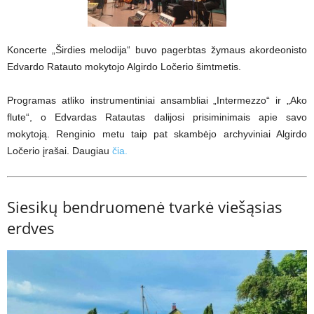
Koncerte „Širdies melodija“ buvo pagerbtas žymaus akordeonisto
Edvardo Ratauto mokytojo Algirdo Ločerio šimtmetis.
Programas atliko instrumentiniai ansambliai „Intermezzo“ ir „Ako
flute“, o Edvardas Ratautas dalijosi prisiminimais apie savo
mokytoją. Renginio metu taip pat skambėjo archyviniai Algirdo
Ločerio įrašai. Daugiau
čia.
Siesikų bendruomenė tvarkė viešąsias
erdves