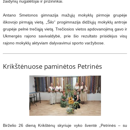
žaidynių nugalėtojai ir prizininkai.
Antano Smetonos gimnazija mažųjų mokyklų pirmoje grupėje
iškovojo pirmąją vietą. „Šilo“ progimnazija didžiųjų mokyklų antroje
grupėje pelnė trečiąją vietą. Trečiosios vietos apdovanojimą gavo ir
Ukmergės rajono savivaldybė, prie šio rezultato prisidėjus visų
rajono mokyklų aktyviam dalyvavimui sporto varžybose.
Krikštėnuose paminėtos Petrinės
Birželio 26 dieną Krikštėnų skyriuje vyko šventė „Petrinės – su