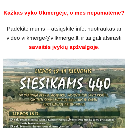
Kažkas vyko Ukmergėje, o mes nepamatėme?
Padėkite mums – atsiųskite info, nuotraukas ar
video vilkmerge@vilkmerge.lt, ir tai gali atsirasti
savaitės įvykių apžvalgoje
.