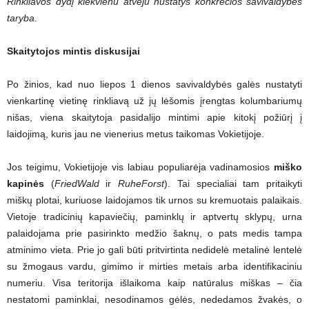
Rinkliavos dydį kiekvienu atveju nustatys konkrečios savivaldybės
taryba.
Skaitytojos mintis diskusijai
Po žinios, kad nuo liepos 1 dienos savivaldybės galės nustatyti
vienkartinę vietinę rinkliavą už jų lėšomis įrengtas kolumbariumų
nišas, viena skaitytoja pasidalijo mintimi apie kitokį požiūrį į
laidojimą, kuris jau ne vienerius metus taikomas Vokietijoje.
Jos teigimu, Vokietijoje vis labiau populiarėja vadinamosios
miško
kapinės
(
FriedWald
ir
RuheForst
). Tai specialiai tam pritaikyti
miškų plotai, kuriuose laidojamos tik urnos su kremuotais palaikais.
Vietoje tradicinių kapaviečių, paminklų ir aptvertų sklypų, urna
palaidojama prie pasirinkto medžio šaknų, o pats medis tampa
atminimo vieta. Prie jo gali būti pritvirtinta nedidelė metalinė lentelė
su žmogaus vardu, gimimo ir mirties metais arba identifikaciniu
numeriu. Visa teritorija išlaikoma kaip natūralus miškas – čia
nestatomi paminklai, nesodinamos gėlės, nededamos žvakės, o