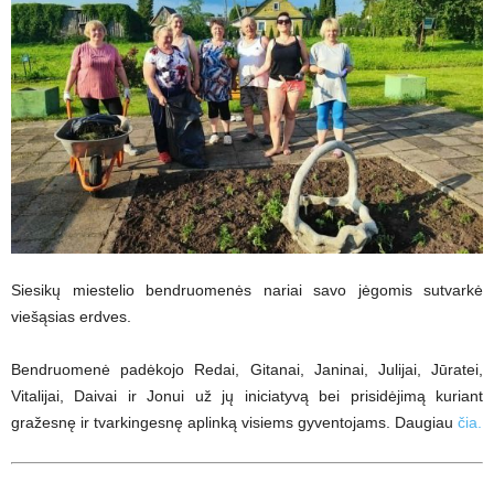
Siesikų miestelio bendruomenės nariai savo jėgomis sutvarkė
viešąsias erdves.
Bendruomenė padėkojo Redai, Gitanai, Janinai, Julijai, Jūratei,
Vitalijai, Daivai ir Jonui už jų iniciatyvą bei prisidėjimą kuriant
gražesnę ir tvarkingesnę aplinką visiems gyventojams. Daugiau
čia.