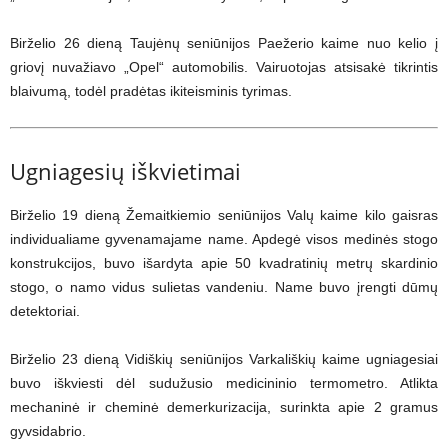
Birželio 26 dieną Taujėnų seniūnijos Paežerio kaime nuo kelio į
griovį nuvažiavo „Opel“ automobilis. Vairuotojas atsisakė tikrintis
blaivumą, todėl pradėtas ikiteisminis tyrimas.
Ugniagesių iškvietimai
Birželio 19 dieną Žemaitkiemio seniūnijos Valų kaime kilo gaisras
individualiame gyvenamajame name. Apdegė visos medinės stogo
konstrukcijos, buvo išardyta apie 50 kvadratinių metrų skardinio
stogo, o namo vidus sulietas vandeniu. Name buvo įrengti dūmų
detektoriai.
Birželio 23 dieną Vidiškių seniūnijos Varkališkių kaime ugniagesiai
buvo iškviesti dėl sudužusio medicininio termometro. Atlikta
mechaninė ir cheminė demerkurizacija, surinkta apie 2 gramus
gyvsidabrio.