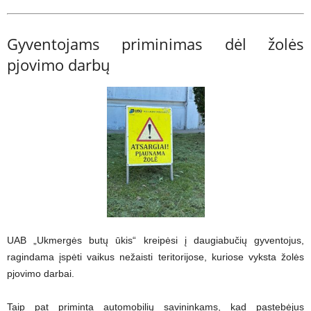
Gyventojams priminimas dėl žolės
pjovimo darbų
UAB „Ukmergės butų ūkis“ kreipėsi į daugiabučių gyventojus,
ragindama įspėti vaikus nežaisti teritorijose, kuriose vyksta žolės
pjovimo darbai.
Taip pat priminta automobilių savininkams, kad pastebėjus