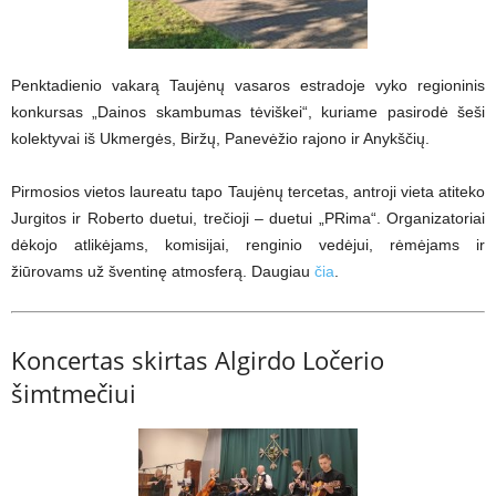
Penktadienio vakarą Taujėnų vasaros estradoje vyko regioninis
konkursas „Dainos skambumas tėviškei“, kuriame pasirodė šeši
kolektyvai iš Ukmergės, Biržų, Panevėžio rajono ir Anykščių.
Pirmosios vietos laureatu tapo Taujėnų tercetas, antroji vieta atiteko
Jurgitos ir Roberto duetui, trečioji – duetui „PRima“. Organizatoriai
dėkojo atlikėjams, komisijai, renginio vedėjui, rėmėjams ir
žiūrovams už šventinę atmosferą. Daugiau
čia
.
Koncertas skirtas Algirdo Ločerio
šimtmečiui