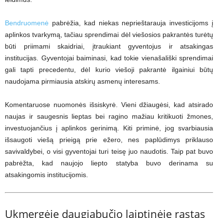
Bendruomenė
pabrėžia, kad niekas neprieštarauja investicijoms į
aplinkos tvarkymą, tačiau sprendimai dėl viešosios pakrantės turėtų
būti priimami skaidriai, įtraukiant gyventojus ir atsakingas
institucijas. Gyventojai baiminasi, kad tokie vienašališki sprendimai
gali tapti precedentu, dėl kurio viešoji pakrantė ilgainiui būtų
naudojama pirmiausia atskirų asmenų interesams.
Komentaruose nuomonės išsiskyrė. Vieni džiaugėsi, kad atsirado
naujas ir saugesnis lieptas bei ragino mažiau kritikuoti žmones,
investuojančius į aplinkos gerinimą. Kiti priminė, jog svarbiausia
išsaugoti viešą prieigą prie ežero, nes paplūdimys priklauso
savivaldybei, o visi gyventojai turi teisę juo naudotis. Taip pat buvo
pabrėžta, kad naujojo liepto statyba buvo derinama su
atsakingomis institucijomis.
Ukmergėje daugiabučio laiptinėje rastas