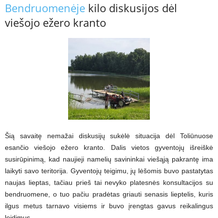
Bendruomenėje
kilo diskusijos dėl
viešojo ežero kranto
Šią savaitę nemažai diskusijų sukėlė situacija dėl Toliūnuose
esančio viešojo ežero kranto. Dalis vietos gyventojų išreiškė
susirūpinimą, kad naujieji namelių savininkai viešąją pakrantę ima
laikyti savo teritorija. Gyventojų teigimu, jų lėšomis buvo pastatytas
naujas lieptas, tačiau prieš tai nevyko platesnės konsultacijos su
bendruomene, o tuo pačiu pradėtas griauti senasis lieptelis, kuris
ilgus metus tarnavo visiems ir buvo įrengtas gavus reikalingus
leidimus.