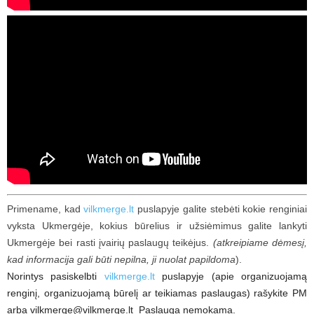
Primename, kad
vilkmerge.lt
puslapyje galite stebėti kokie renginiai
vyksta Ukmergėje, kokius būrelius ir užsiėmimus galite lankyti
Ukmergėje bei rasti įvairių paslaugų teikėjus.
(atkreipiame dėmesį,
kad informacija gali būti nepilna, ji nuolat papildoma
).
Norintys pasiskelbti
vilkmerge.lt
puslapyje (apie organizuojamą
renginį, organizuojamą būrelį ar teikiamas paslaugas) rašykite PM
arba vilkmerge@vilkmerge.lt Paslauga nemokama.