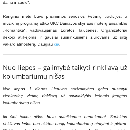
daina ir saule“.
Renginio metu buvo prisimintos senosios Petrinių tradicijos, o
muzikinę programą atliko UKC Dainavos skyriaus moterų ansamblis
„Romantika“, vadovaujamas Loretos Talutienės. Organizatoriai
dėkojo atlikėjoms ir gausiai susirinkusiems žiūrovams už šiltą
vakaro atmosferą. Daugiau
čia
.
Nuo liepos – galimybė taikyti rinkliavą už
kolumbariumų nišas
Nuo liepos 1 dienos Lietuvos savivaldybės galės nustatyti
vienkartinę vietinę rinkliavą už savivaldybių lėšomis įrengtas
kolumbariumų nišas.
Iki šiol tokios nišos buvo suteikiamos nemokamai. Surinktos
rinkliavos lėšos bus skirtos naujų kolumbariumų statybai ir plėtrai.