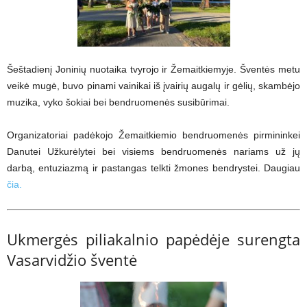
Šeštadienį Joninių nuotaika tvyrojo ir Žemaitkiemyje. Šventės metu
veikė mugė, buvo pinami vainikai iš įvairių augalų ir gėlių, skambėjo
muzika, vyko šokiai bei bendruomenės susibūrimai.
Organizatoriai padėkojo Žemaitkiemio bendruomenės pirmininkei
Danutei Užkurėlytei bei visiems bendruomenės nariams už jų
darbą, entuziazmą ir pastangas telkti žmones bendrystei. Daugiau
čia.
Ukmergės piliakalnio papėdėje surengta
Vasarvidžio šventė