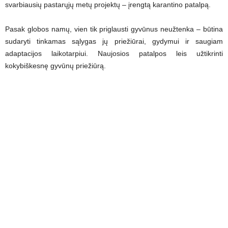
svarbiausių pastarųjų metų projektų – įrengtą karantino patalpą.
Pasak globos namų, vien tik priglausti gyvūnus neužtenka – būtina
sudaryti tinkamas sąlygas jų priežiūrai, gydymui ir saugiam
adaptacijos laikotarpiui. Naujosios patalpos leis užtikrinti
kokybiškesnę gyvūnų priežiūrą.