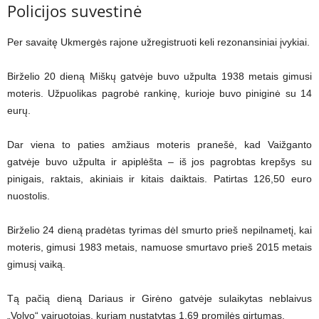
Policijos suvestinė
Per savaitę Ukmergės rajone užregistruoti keli rezonansiniai įvykiai.
Birželio 20 dieną Miškų gatvėje buvo užpulta 1938 metais gimusi
moteris. Užpuolikas pagrobė rankinę, kurioje buvo piniginė su 14
eurų.
Dar viena to paties amžiaus moteris pranešė, kad Vaižganto
gatvėje buvo užpulta ir apiplėšta – iš jos pagrobtas krepšys su
pinigais, raktais, akiniais ir kitais daiktais. Patirtas 126,50 euro
nuostolis.
Birželio 24 dieną pradėtas tyrimas dėl smurto prieš nepilnametį, kai
moteris, gimusi 1983 metais, namuose smurtavo prieš 2015 metais
gimusį vaiką.
Tą pačią dieną Dariaus ir Girėno gatvėje sulaikytas neblaivus
„Volvo“ vairuotojas, kuriam nustatytas 1,69 promilės girtumas.