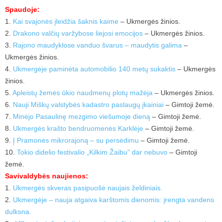
Spaudoje:
1.
Kai svajonės įleidžia šaknis kaime
– Ukmergės žinios.
2.
Drakono valčių varžybose liejosi emocijos
– Ukmergės žinios.
3.
Rajono maudyklose vanduo švarus – maudytis galima
–
Ukmergės žinios.
4.
Ukmergėje paminėta automobilio 140 metų sukaktis
– Ukmergės
žinios.
5.
Apleistų žemės ūkio naudmenų plotų mažėja
– Ukmergės žinios.
6.
Nauji Miškų valstybės kadastro paslaugų įkainiai
– Gimtoji žemė.
7.
Minėjo Pasaulinę mezgimo viešumoje dieną
– Gimtoji žemė.
8.
Ukmergės krašto bendruomenės Karklėje
– Gimtoji žemė.
9.
Į Pramonės mikrorajoną – su persėdimu
– Gimtoji žemė.
10.
Tokio didelio festivalio „Kilkim Žaibu” dar nebuvo
– Gimtoji
žemė.
Savivaldybės naujienos:
1.
Ukmergės skveras pasipuošė naujais želdiniais.
2.
Ukmergėje – nauja atgaiva karštomis dienomis: įrengta vandens
dulksna.