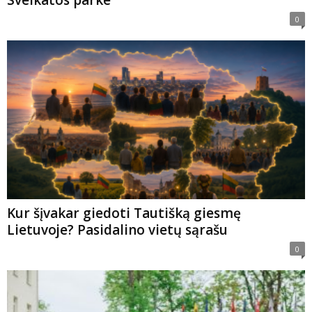
0
Kur šįvakar giedoti Tautišką giesmę
Lietuvoje? Pasidalino vietų sąrašu
0