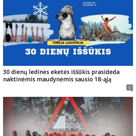
30 dienų ledinės eketės iššūkis prasideda
naktinėmis maudynėmis sausio 18-ąją
0