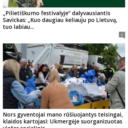
„Pilietiškumo festivalyje“ dalyvausiantis
Savickas: „Kuo daugiau keliauju po Lietuvą,
tuo labiau...
0
Nors gyventojai mano rūšiuojantys teisingai,
klaidos kartojasi: Ukmergėje suorganizuotas