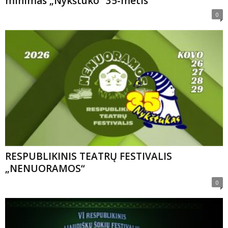
minimas „Nykštuko“ 35-metis
0
RESPUBLIKINIS TEATRŲ FESTIVALIS
„NENUORAMOS“
0