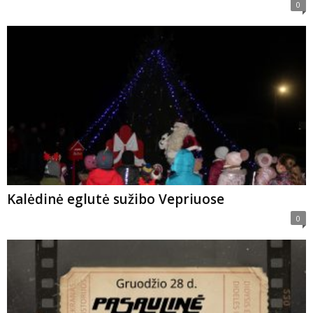
0
Kalėdinė eglutė sužibo Vepriuose
0