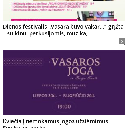
Dienos festivalis „Vasara buvo vakar…“ grįžta
– su kinu, perkusijomis, muzika,...
0
Kviečia į nemokamus jogos užsiėmimus
Sveikatos parke