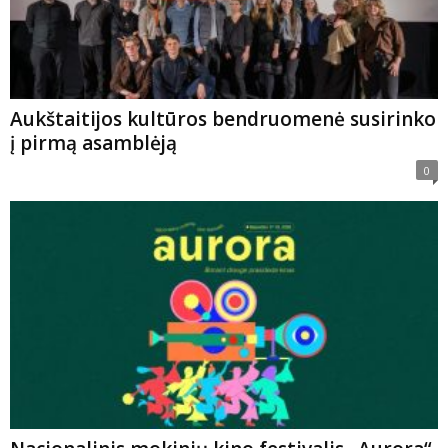
Aukštaitijos kultūros bendruomenė susirinko
į pirmą asamblėją
0