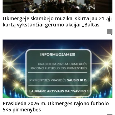
Ukmergėje skambėjo muzika, skirta jau 21-ąjį
kartą vykstančiai gerumo akcijai „Baltas...
0
Prasideda 2026 m. Ukmergės rajono futbolo
5×5 pirmenybės