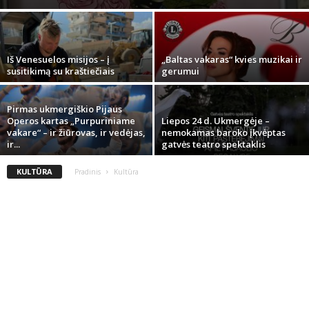
Iš Venesuelos misijos – į
„Baltas vakaras“ kvies muzikai ir
susitikimą su kraštiečiais
gerumui
Pirmas ukmergiškio Pijaus
Operos kartas „Purpuriniame
Liepos 24 d. Ukmergėje –
vakare“ – ir žiūrovas, ir vedėjas,
nemokamas baroko įkvėptas
ir...
gatvės teatro spektaklis
KULTŪRA
Pradinis
Kultūra