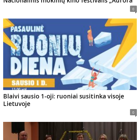
Nacionalinis mokinių kino festivalis „Aurora“
0
Blaivi sausio 1-oji: ruoniai susitinka visoje
Lietuvoje
0