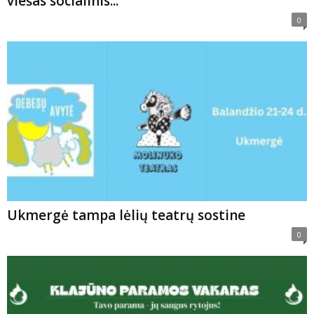
viešas socialinis...
0
Ukmergė tampa lėlių teatrų sostine
0