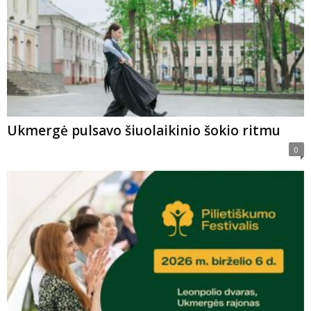
Ukmergė pulsavo šiuolaikinio šokio ritmu
0