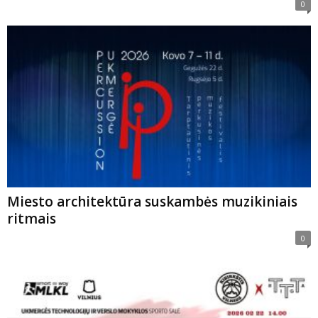
0
Miesto architektūra suskambės muzikiniais
ritmais
0