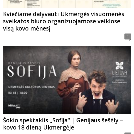
Kviečiame dalyvauti Ukmergės visuomenės
sveikatos biuro organizuojamose veiklose
visą kovo mėnesį
0
Šokio spektaklis „Sofija“ | Genijaus šešėly –
kovo 18 dieną Ukmergėje