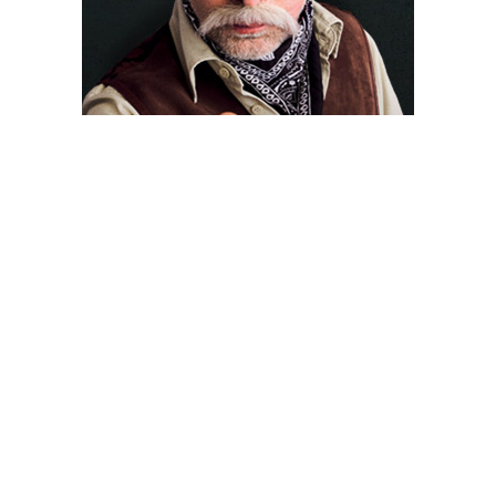
Paslaugos Ukmergėje