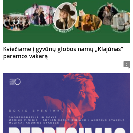
Kviečiame į gyvūnų globos namų „Klajūnas”
paramos vakarą
0