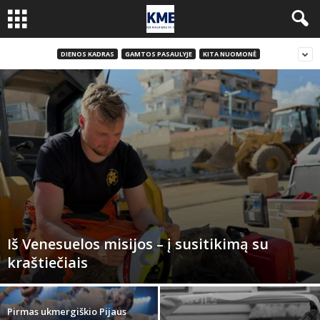
DIENOS KADRAS
GAMTOS PASAULYJE
KITA NUOMONĖ
Iš Venesuelos misijos – į susitikimą su
kraštiečiais
Pirmas ukmergiškio Pijaus