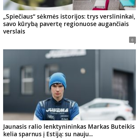
„Spiečiaus“ sėkmės istorijos: trys verslininkai,
savo kūrybą pavertę regionuose augančiais
verslais
0
Jaunasis ralio lenktynininkas Markas Buteikis
kelia sparnus į Estiją: su nauju...