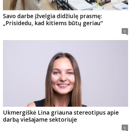
Savo darbe įžvelgia didžiulę prasmę:
„Prisidedu, kad kitiems būtų geriau“
0
Ukmergiškė Lina griauna stereotipus apie
darbą viešajame sektoriuje
0