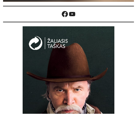
Prezidentas šalies merams: pasitikėkite
žmonėmis ir jų pilietine galia
0
Dalyvavome tarptautiniame festivalyje