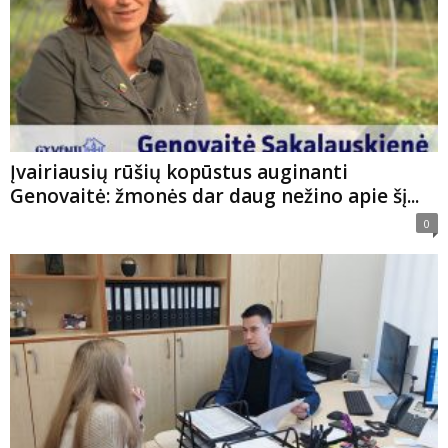
Įvairiausių rūšių kopūstus auginanti
Genovaitė: žmonės dar daug nežino apie šį...
0