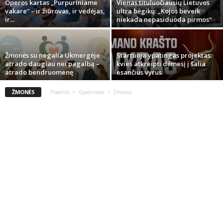
Operos kartas „Purpuriniame
Vienas tituluočiausių Lietuvos
vakare“ – ir žiūrovas, ir vedėjas,
ultra bėgikų: „Kojos beveik
ir...
niekada nepasiduoda pirmos“
Žmonės su negalia Ukmergėje
Startuoja ypatingas projektas:
atrado daugiau nei pagalbą –
kvies atkreipti dėmesį į šalia
atrado bendruomenę
esančius vyrus
ŽMONĖS
Pradinis
Gyvenimas
Žmonės