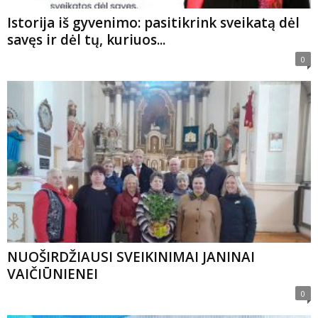
Istorija iš gyvenimo: pasitikrink sveikatą dėl
savęs ir dėl tų, kuriuos...
0
NUOŠIRDŽIAUSI SVEIKINIMAI JANINAI
VAIČIŪNIENEI
0