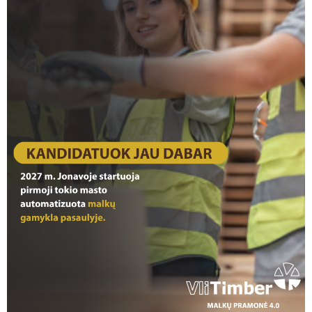
Akiniai ne tik gadina regėjimą, bet ir trukdo
matyti pasaulį tokį,...
2