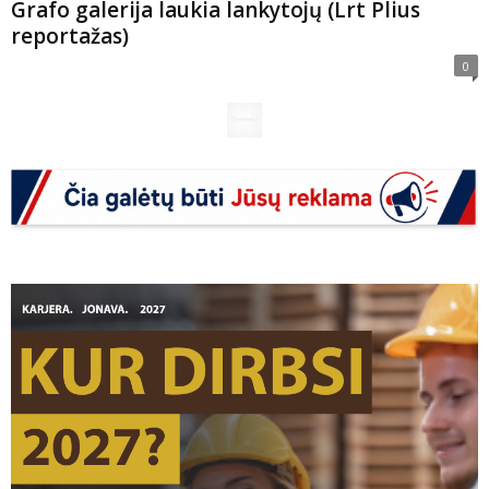
Grafo galerija laukia lankytojų (Lrt Plius
reportažas)
0
Prekės ženklo „Top to Bottom“ kūrėjai teko
Ukmergės turguje už maistą...
0