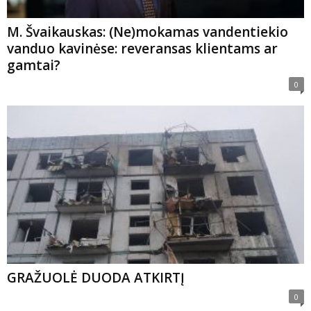
M. Švaikauskas: (Ne)mokamas vandentiekio
vanduo kavinėse: reveransas klientams ar
gamtai?
0
GRAŽUOLĖ DUODA ATKIRTĮ
0