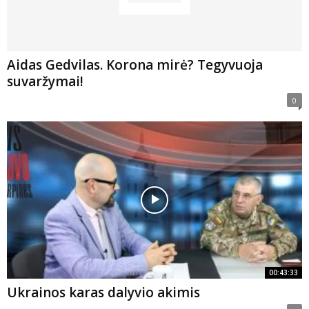
Aidas Gedvilas. Korona mirė? Tegyvuoja
suvaržymai!
0
00:43:33
Ukrainos karas dalyvio akimis