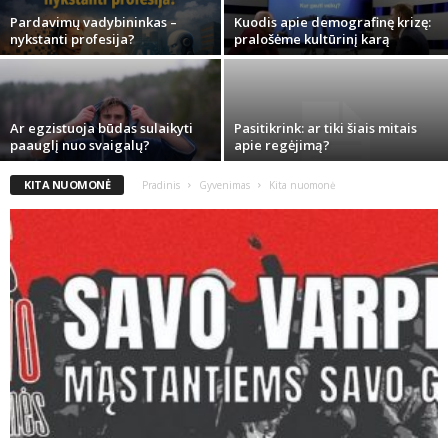
Pardavimų vadybininkas –
Kuodis apie demografinę krizę:
nykstanti profesija?
pralošėme kultūrinį karą
Ar egzistuoja būdas sulaikyti
Pasitikrink: ar tiki šiais mitais
paauglį nuo svaigalų?
apie regėjimą?
KITA NUOMONĖ
Pradinis
Gyvenimas
Kita nuomonė