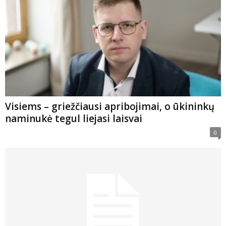
Visiems – griežčiausi apribojimai, o ūkininkų
naminukė tegul liejasi laisvai
0