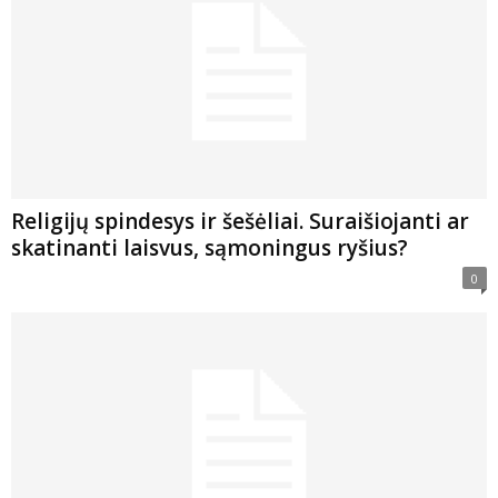
Religijų spindesys ir šešėliai. Suraišiojanti ar
skatinanti laisvus, sąmoningus ryšius?
0