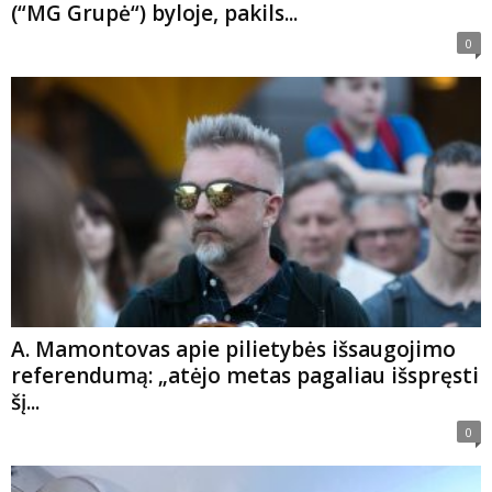
(“MG Grupė“) byloje, pakils...
0
A. Mamontovas apie pilietybės išsaugojimo
referendumą: „atėjo metas pagaliau išspręsti
šį...
0