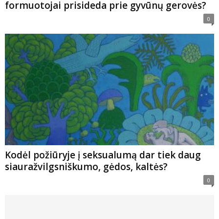
formuotojai prisideda prie gyvūnų gerovės?
0
Kodėl požiūryje į seksualumą dar tiek daug
siauražvilgsniškumo, gėdos, kaltės?
0