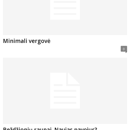
Minimali vergovė
0
Beždžionių raupai. Naujas pavojus?