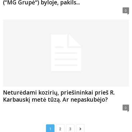
(“MG Grupė“) byloje, pakils...
0
Neturėdami kozirių, priešininkai prieš R.
Karbauskį metė tūzą. Ar nepaskubėjo?
0
1
2
3