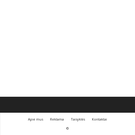
Apie mus
Reklama
Taisyklės
Kontaktai
©