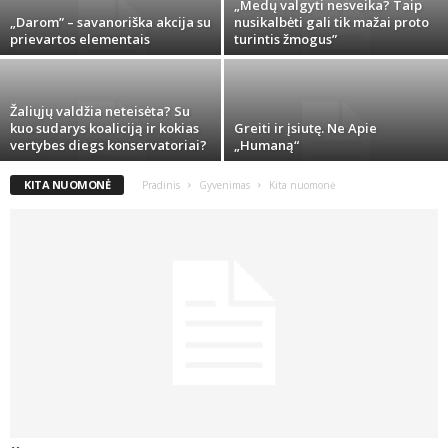
„Medų valgyti nesveika? Taip
„Darom” – savanoriška akcija su
nusikalbėti gali tik mažai proto
prievartos elementais
turintis žmogus”
Žaliųjų valdžia neteisėta? Su
kuo sudarys koaliciją ir kokias
Greiti ir įsiutę. Ne Apie
vertybes diegs konservatoriai?
„Humaną“
KITA NUOMONĖ
Pradinis
Gyvenimas
Kita nuomonė