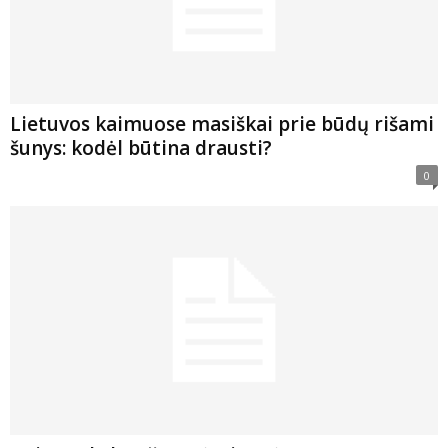
Lietuvos kaimuose masiškai prie būdų rišami
šunys: kodėl būtina drausti?
0