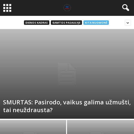
DIENOS KADRAS
GAMTOS PASAULYJE
KITA NUOMONĖ
SMURTAS: Pasirodo, vaikus galima užmušti,
tai neuždrausta?