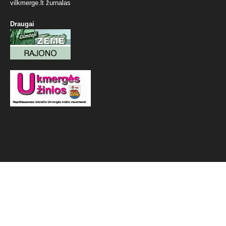
vilkmerge.lt žurnalas
Draugai