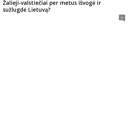
Žalieji-valstiečiai per metus išvogė ir
sužlugdė Lietuvą?
0