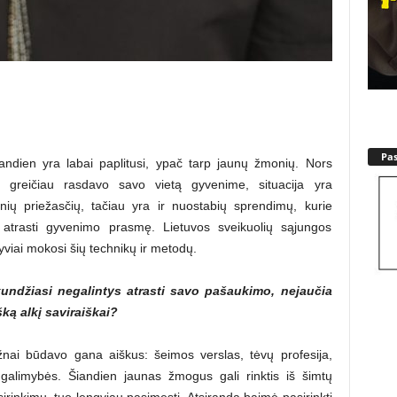
Pa
dien yra labai paplitusi, ypač tarp jaunų žmonių. Nors
 greičiau rasdavo savo vietą gyvenime, situacija yra
nių priežasčių, tačiau yra ir nuostabių sprendimų, kurie
 atrasti gyvenimo prasmę. Lietuvos sveikuolių sąjungos
viai mokosi šių technikų ir metodų.
ndžiasi negalintys atrasti savo pašaukimo, nejaučia
ką alkį saviraiškai?
ai būdavo gana aiškus: šeimos verslas, tėvų profesija,
 galimybės. Šiandien jaunas žmogus gali rinktis iš šimtų
sirinkimų, tuo lengviau pasimesti. Atsiranda baimė pasirinkti