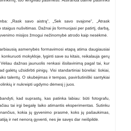
kamba: „Rask savo aistrą“, „Sek savo svajone“, „Atrask
taigus nušvitimas. Dažnai jis formuojasi per patirtį, darbą,
gyvenimo misijos žmogui nežinomybė atrodo kaip nesėkmė.
svarbiausią asmenybės formavimosi etapą atima daugiausiai
a konkuruoti mokykloje, lyginti save su kitais, reikalauja gerų
. Vėliau dažnas jaunuolis renkasi išsilavinimą pagal tai, kur
 galėtų užsidirbti pinigų. Visi standartiniai būreliai: šokiai,
vaiko talentų. O skubėjimas ir tempas, paviršutiniški santykiai
polinkių ir nukreipti ugdymo dėmesį į juos.
andyti, kad suprastų, kas patinka labiau: būti fotografu,
ačiau tai irgi begalę laiko atimantis eksperimentas. Sutinku
nančius, kokia jų gyvenimo prasmė, koks jų pašaukimas,
tiją ir net nenorą gyventi, nes jie savęs dar neišpildė.