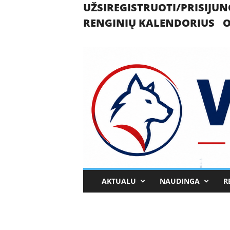
UŽSIREGISTRUOTI/PRISIJUN
RENGINIŲ KALENDORIUS
O
U
AKTUALU
NAUDINGA
R
k
m
e
r
g