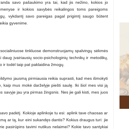
randa savo pašaukimo yra tai, kad jis nežino, kokios jo
aidmenyse ir kokios savybės reikalingos toms pareigoms
ogų, vykdantį savo pareigas pagal prigimtį saugo būtent
reikia gyvenime.
, socialiniuose tinkluose demonstruojamų spalvingų sėkmės
bai daug įvairiausių socio-psichologinių technikų ir metodikų,
o ir todėl taip pat paklaidina žmogų.
ipildymo jausmą pirmiausia reikia suprasti, kad mes išmokyti
 kaip mus mokė darželyje piešti saulę. Iki šiol mes visi ją
savyje jau yra pirmas žingsnis. Nes jie gali kisti, mes juos
ti savo padėtį. Kokioje aplinkoje tu esi: aplink tave chaosas ar
mą ar tą, kur eini sukandęs dantis? Kokius draugus turi: jie
urie pasirūpins tavimi nutikus nelaimei? Kokie tavo santykiai