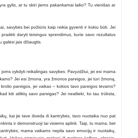
e yra gylis, ar tu skiri jiems pakankamai laiko? Tu vienišas ar
ai, savybės bei požiūris kaip reikia gyventi ir kokiu būti. Jei
i pradėti daryti teisingus sprendimus, kurie savo rezultatus
 galėsi jais džiaugtis.
e joms vykdyti reikalingas savybes. Pavyzdžiui, jei esi mama
aikams? Jei esi žmona, yra žmonos pareigos, jei turi žmoną,
kti brolio pareigos, jei vaikas – kokios tavo pareigos tėvams?
 kad kiti atliktų savo pareigas? Jei neatlieki, ko tau trūksta,
kų, kai jie tave išveda iš kantrybės, tavo nuotaika nuo pat
nkinta ir demonstruoji tai visiems aplink. Taip, tu mama, bet
 kantrybės, mama vaikams nepila savo emocijų ir nuotaikų,
kyti. Vaikas pirmiausia mokosi iš motinos kalbos, elgesio,