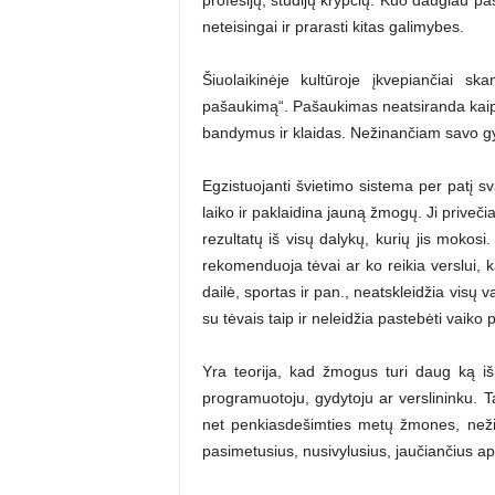
neteisingai ir prarasti kitas galimybes.
Šiuolaikinėje kultūroje įkvepiančiai s
pašaukimą“. Pašaukimas neatsiranda kaip s
bandymus ir klaidas. Nežinančiam savo 
Egzistuojanti švietimo sistema per patį 
laiko ir paklaidina jauną žmogų. Ji priveči
rezultatų iš visų dalykų, kurių jis mokosi
rekomenduoja tėvai ar ko reikia verslui, kad
dailė, sportas ir pan., neatskleidžia visų 
su tėvais taip ir neleidžia pastebėti vaiko 
Yra teorija, kad žmogus turi daug ką išb
programuotoju, gydytoju ar verslininku. T
net penkiasdešimties metų žmones, neži
pasimetusius, nusivylusius, jaučiančius apa