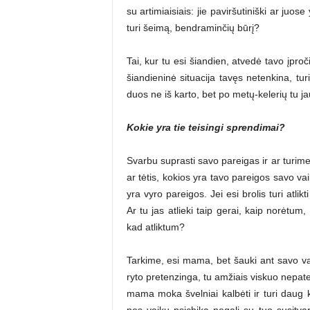
su artimiaisiais: jie paviršutiniški ar juos
turi šeimą, bendraminčių būrį?
Tai, kur tu esi šiandien, atvedė tavo įproči
šiandieninė situacija tavęs netenkina, tur
duos ne iš karto, bet po metų-kelerių tu jau
Kokie yra tie teisingi sprendimai?
Svarbu suprasti savo pareigas ir ar turim
ar tėtis, kokios yra tavo pareigos savo v
yra vyro pareigos. Jei esi brolis turi atli
Ar tu jas atlieki taip gerai, kaip norėtum,
kad atliktum?
Tarkime, esi mama, bet šauki ant savo vai
ryto pretenzinga, tu amžiais viskuo nepate
mama moka švelniai kalbėti ir turi daug
nes vaikų psichika negali su tuo susitvar