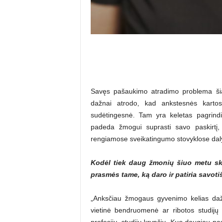
Savęs pašaukimo atradimo problema šian
dažnai atrodo, kad ankstesnės kartos
sudėtingesnė. Tam yra keletas pagrindi
padeda žmogui suprasti savo paskirtį,
rengiamose sveikatingumo stovyklose daly
Kodėl tiek daug žmonių šiuo metu sku
prasmės tame, ką daro ir patiria savotiš
„Anksčiau žmogaus gyvenimo kelias dažn
vietinė bendruomenė ar ribotos studijų
profesijų, studijų krypčių. Kuo daugiau pa