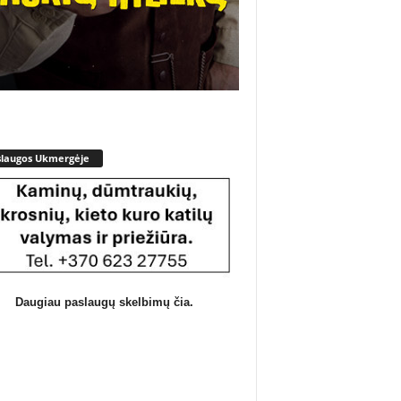
slaugos Ukmergėje
Daugiau paslaugų skelbimų čia.