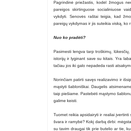
Pagrindinė priežastis, kodėl žmogus ne
pareigos skirtinguose socialiniuose v
vykdyti. Senovės raštai teigia, kad žm
pareigų vykdymas ir jis suteikia viską, ko 
Nuo ko pradėti?
Pasimesti lengva tarp troškimų, lūkesčių
istorijų ir lyginant save su kitais. Yra la
tačiau jos iki galo nepadeda rasti atsakym
Norinčiam patirti savęs realizavimo ir išs
mąstyti šabloniškai. Daugelis atsimename,
taip piešiame. Pastebėti mąstymo šablonus 
galime keisti.
Tuomet reikia apsidairyti ir realiai įvertin
švara ir ramybė? Kokį darbą dirbi: mėgsta
su tavim draugai tik prie butelio ar tie, k