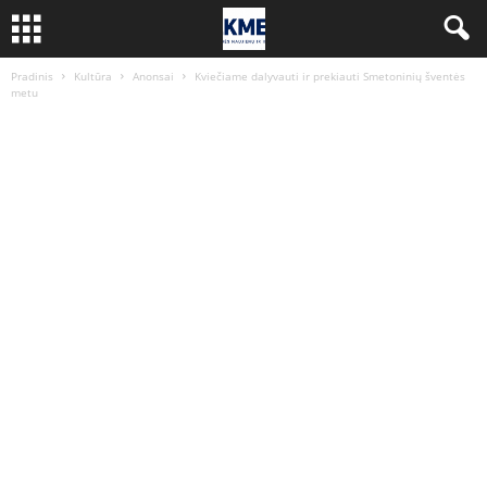
Pradinis
Kultūra
Anonsai
Kviečiame dalyvauti ir prekiauti Smetoninių šventės
metu