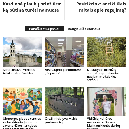
Kasdienė plaukų priežiūra:
Pasitikrink: ar tiki šiais
ką būtina turėti namuose
mitais apie regėjimą?
Panašūs straipsniai
Daugiau iš autoriaus
Mini Lietuva, Vilniaus
Atsinaujino parduotuvė
Nustatytas briedžių
Arkikatedra Bazilika
„Papartis“
sumedžiojimo limitas
naujam medžioklės
sezonui
Ukmergės globos centras
Graži iniciatyva Makio
Vidiškių kultūros
– akredituota Jaunimo
poilsiavietėje
namuose – Daivos
savanoriškos tarnybos
Malinauskienės darbų
savanorius priimanti
paroda