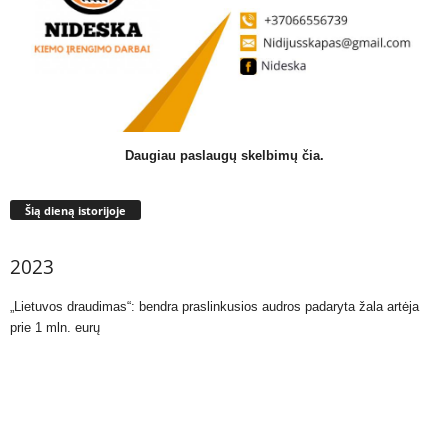
Daugiau paslaugų skelbimų čia.
Šią dieną istorijoje
2023
„Lietuvos draudimas“: bendra praslinkusios audros padaryta žala artėja
prie 1 mln. eurų