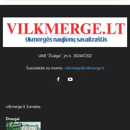
UAB "Žvalga", įm.k. 302447202
Susisiekite su mumis:
vilkmerge@vilkmerge.lt
vilkmerge.lt žurnalas
Draugai