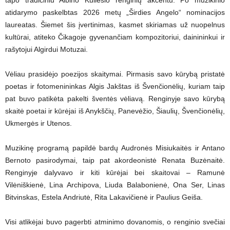
tapo tradiciniu Albino Kuliešio renginių akcentu. Po muzikinio
atidarymo paskelbtas 2026 metų „Širdies Angelo“ nominacijos
laureatas. Šiemet šis įvertinimas, kasmet skiriamas už nuopelnus
kultūrai, atiteko Čikagoje gyvenančiam kompozitoriui, dainininkui ir
rašytojui Algirdui Motuzai.
Vėliau prasidėjo poezijos skaitymai. Pirmasis savo kūrybą pristatė
poetas ir fotomenininkas Algis Jakštas iš Švenčionėlių, kuriam taip
pat buvo patikėta pakelti šventės vėliavą. Renginyje savo kūrybą
skaitė poetai ir kūrėjai iš Anykščių, Panevėžio, Šiaulių, Švenčionėlių,
Ukmergės ir Utenos.
Muzikinę programą papildė bardų Audronės Misiukaitės ir Antano
Bernoto pasirodymai, taip pat akordeonistė Renata Buzėnaitė.
Renginyje dalyvavo ir kiti kūrėjai bei skaitovai – Ramunė
Vilėniškienė, Lina Archipova, Liuda Balabonienė, Ona Ser, Linas
Bitvinskas, Estela Andriutė, Rita Lakavičienė ir Paulius Geiša.
Visi atlikėjai buvo pagerbti atminimo dovanomis, o renginio svečiai