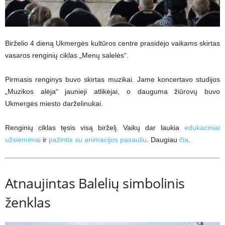
Birželio 4 dieną Ukmergės kultūros centre prasidėjo vaikams skirtas
vasaros renginių ciklas „Menų salelės“.
Pirmasis renginys buvo skirtas muzikai. Jame koncertavo studijos
„Muzikos alėja“ jaunieji atlikėjai, o dauguma žiūrovų buvo
Ukmergės miesto darželinukai.
Renginių ciklas tęsis visą birželį. Vaikų dar laukia
edukaciniai
užsiėmimai
ir
pažintis su animacijos pasauliu
. Daugiau
čia
.
Atnaujintas Balelių simbolinis
ženklas