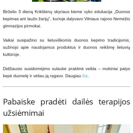
Birželio 3 dieną Krikštėnų skyriaus kieme vyko edukacija „Duonos
kepimas ant laužo žarijų“, kurioje dalyvavo Vilniaus rajono Nemėžio
gimnazijos pirmokai.
Vaikai susipažino su lietuviškomis duonos kepimo tradicijomis,
sužinojo apie naudojamus produktus ir duonos reikšmę lietuvių
kultūroje.
Didžiausio susidomėjimo sulaukė praktinė veikla – mokiniai patys
kepė duonelę ir vėliau ją ragavo. Daugiau
čia
.
Pabaiske pradėti dailės terapijos
užsiėmimai