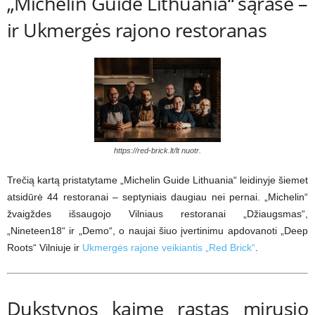
„Michelin Guide Lithuania“ sąraše –
ir Ukmergės rajono restoranas
https://red-brick.lt/lt nuotr.
Trečią kartą pristatytame „Michelin Guide Lithuania“ leidinyje šiemet
atsidūrė 44 restoranai – septyniais daugiau nei pernai. „Michelin“
žvaigždes išsaugojo Vilniaus restoranai „Džiaugsmas“,
„Nineteen18“ ir „Demo“, o naujai šiuo įvertinimu apdovanoti „Deep
Roots“ Vilniuje ir
Ukmergės rajone veikiantis „Red Brick“
.
Dukstynos kaime rastas mirusio