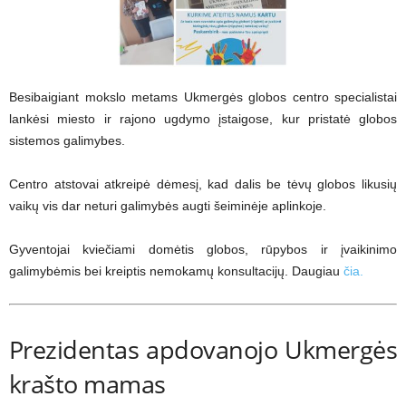
Besibaigiant mokslo metams Ukmergės globos centro specialistai
lankėsi miesto ir rajono ugdymo įstaigose, kur pristatė globos
sistemos galimybes.
Centro atstovai atkreipė dėmesį, kad dalis be tėvų globos likusių
vaikų vis dar neturi galimybės augti šeiminėje aplinkoje.
Gyventojai kviečiami domėtis globos, rūpybos ir įvaikinimo
galimybėmis bei kreiptis nemokamų konsultacijų. Daugiau
čia.
Prezidentas apdovanojo Ukmergės
krašto mamas