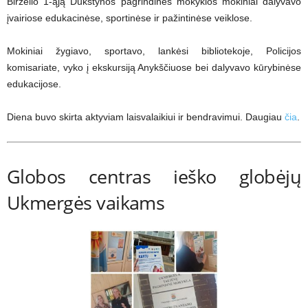
Birželio 1-ąją Dukstynos pagrindinės mokyklos mokiniai dalyvavo
įvairiose edukacinėse, sportinėse ir pažintinėse veiklose.
Mokiniai žygiavo, sportavo, lankėsi bibliotekoje, Policijos
komisariate, vyko į ekskursiją Anykščiuose bei dalyvavo kūrybinėse
edukacijose.
Diena buvo skirta aktyviam laisvalaikiui ir bendravimui. Daugiau
čia
.
Globos centras ieško globėjų
Ukmergės vaikams