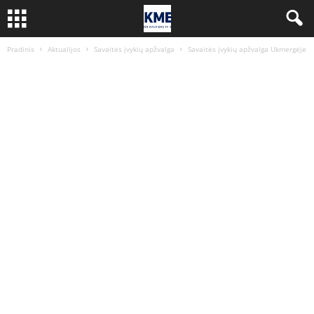
Pradinis
Aktualijos
Savaitės įvykių apžvalga
Savaitės įvykių apžvalga Ukmergėje