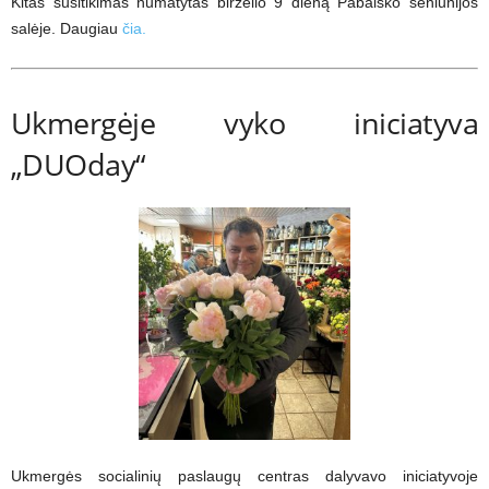
Kitas susitikimas numatytas birželio 9 dieną Pabaisko seniūnijos
salėje. Daugiau
čia.
Ukmergėje vyko iniciatyva
„DUOday“
Ukmergės socialinių paslaugų centras dalyvavo iniciatyvoje