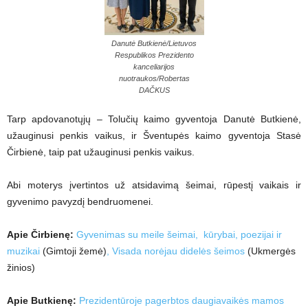
Danutė Butkienė/Lietuvos
Respublikos Prezidento
kanceliarijos
nuotraukos/Robertas
DAČKUS
Tarp apdovanotųjų – Tolučių kaimo gyventoja Danutė Butkienė,
užauginusi penkis vaikus, ir Šventupės kaimo gyventoja Stasė
Čirbienė, taip pat užauginusi penkis vaikus.
Abi moterys įvertintos už atsidavimą šeimai, rūpestį vaikais ir
gyvenimo pavyzdį bendruomenei.
Apie Čirbienę:
Gyvenimas su meile šeimai, kūrybai, poezijai ir
muzikai
(Gimtoji žemė)
,
Visada norėjau didelės šeimos
(Ukmergės
žinios)
Apie Butkienę:
Prezidentūroje pagerbtos daugiavaikės mamos