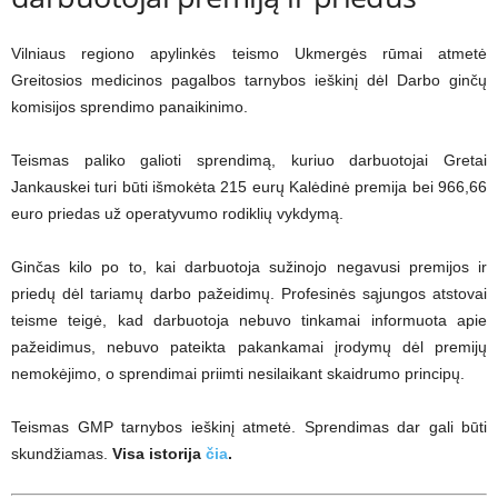
Vilniaus regiono apylinkės teismo Ukmergės rūmai atmetė
Greitosios medicinos pagalbos tarnybos ieškinį dėl Darbo ginčų
komisijos sprendimo panaikinimo.
Teismas paliko galioti sprendimą, kuriuo darbuotojai Gretai
Jankauskei turi būti išmokėta 215 eurų Kalėdinė premija bei 966,66
euro priedas už operatyvumo rodiklių vykdymą.
Ginčas kilo po to, kai darbuotoja sužinojo negavusi premijos ir
priedų dėl tariamų darbo pažeidimų. Profesinės sąjungos atstovai
teisme teigė, kad darbuotoja nebuvo tinkamai informuota apie
pažeidimus, nebuvo pateikta pakankamai įrodymų dėl premijų
nemokėjimo, o sprendimai priimti nesilaikant skaidrumo principų.
Teismas GMP tarnybos ieškinį atmetė. Sprendimas dar gali būti
skundžiamas.
Visa istorija
čia
.