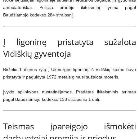
Nukentėjusiajam ligoninėje suteikta medicinos pagalba, jis gydomas
ambulatoriškai. Policija pradėjo ikiteisminį tyrimą pagal
Baudžiamojo kodekso 284 straipsnį.
Į ligoninę pristatyta sužalota
Vidiškių gyventoja
Birželio 1 dienos rytą į Ukmergės ligoninę iš Vidiškių kaimo buvo
pristatyta ir paguldyta 1972 metais gimusi sužalota moteris.
Įvykio aplinkybės nustatinėjamos. Pradėtas ikiteisminis tyrimas
pagal Baudžiamojo kodekso 138 straipsnio 1 dalį.
Teismas įpareigojo išmokėti
darbuotojai premiją ir priedus