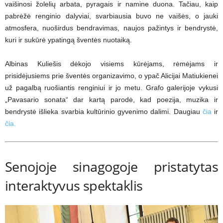
vaišinosi žolelių arbata, pyragais ir namine duona. Tačiau, kaip
pabrėžė renginio dalyviai, svarbiausia buvo ne vaišės, o jauki
atmosfera, nuoširdus bendravimas, naujos pažintys ir bendrystė,
kuri ir sukūrė ypatingą šventės nuotaiką.
Albinas Kuliešis dėkojo visiems kūrėjams, rėmėjams ir
prisidėjusiems prie šventės organizavimo, o ypač Alicijai Matiukienei
už pagalbą ruošiantis renginiui ir jo metu. Grafo galerijoje vykusi
„Pavasario sonata“ dar kartą parodė, kad poezija, muzika ir
bendrystė išlieka svarbia kultūrinio gyvenimo dalimi. Daugiau
čia
ir
čia.
Senojoje sinagogoje pristatytas
interaktyvus spektaklis