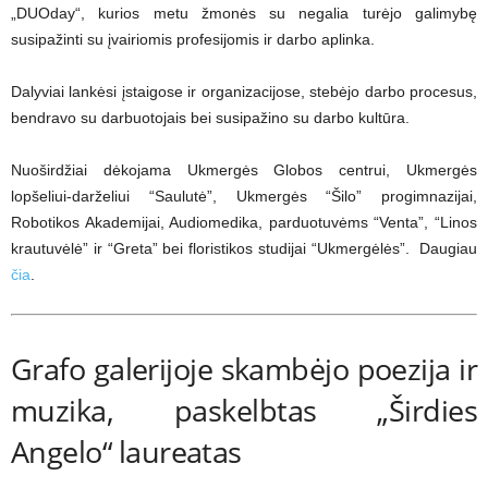
„DUOday“, kurios metu žmonės su negalia turėjo galimybę
susipažinti su įvairiomis profesijomis ir darbo aplinka.
Dalyviai lankėsi įstaigose ir organizacijose, stebėjo darbo procesus,
bendravo su darbuotojais bei susipažino su darbo kultūra.
Nuoširdžiai dėkojama Ukmergės Globos centrui, Ukmergės
lopšeliui-darželiui “Saulutė”, Ukmergės “Šilo” progimnazijai,
Robotikos Akademijai, Audiomedika, parduotuvėms “Venta”, “Linos
krautuvėlė” ir “Greta” bei floristikos studijai “Ukmergėlės”. Daugiau
čia
.
Grafo galerijoje skambėjo poezija ir
muzika, paskelbtas „Širdies
Angelo“ laureatas