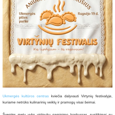
Ukmergės kultūros centras
kviečia dalyvauti Virtynių festivalyje,
kuriame netrūks kulinarinių veiklų ir pramogų visai šeimai.
Šventės metu vyks virtinukų gaminimo konkursas, susitikimai su