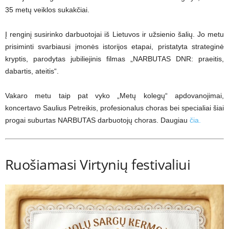
35 metų veiklos sukakčiai.
Į renginį susirinko darbuotojai iš Lietuvos ir užsienio šalių. Jo metu
prisiminti svarbiausi įmonės istorijos etapai, pristatyta strateginė
kryptis, parodytas jubiliejinis filmas „NARBUTAS DNR: praeitis,
dabartis, ateitis“.
Vakaro metu taip pat vyko „Metų kolegų“ apdovanojimai,
koncertavo Saulius Petreikis, profesionalus choras bei specialiai šiai
progai suburtas NARBUTAS darbuotojų choras. Daugiau
čia.
Ruošiamasi Virtynių festivaliui