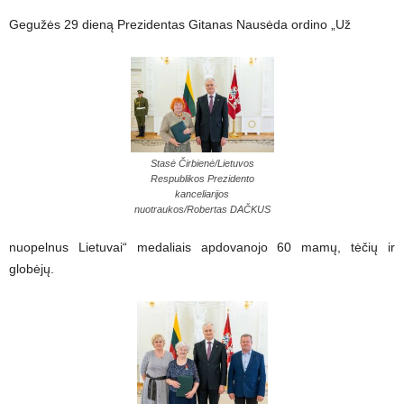
Gegužės 29 dieną Prezidentas
Gitanas Nausėda
ordino „Už
Stasė Čirbienė/Lietuvos
Respublikos Prezidento
kanceliarijos
nuotraukos/Robertas DAČKUS
nuopelnus Lietuvai“ medaliais apdovanojo 60 mamų, tėčių ir
globėjų.