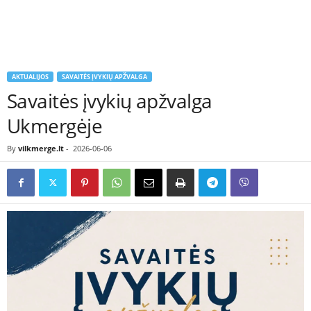
AKTUALIJOS
SAVAITĖS ĮVYKIŲ APŽVALGA
Savaitės įvykių apžvalga
Ukmergėje
By
vilkmerge.lt
-
2026-06-06