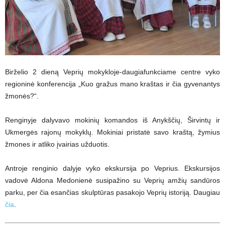
Birželio 2 dieną Veprių mokykloje-daugiafunkciame centre vyko
regioninė konferencija „Kuo gražus mano kraštas ir čia gyvenantys
žmonės?“.
Renginyje dalyvavo mokinių komandos iš Anykščių, Širvintų ir
Ukmergės rajonų mokyklų. Mokiniai pristatė savo kraštą, žymius
žmones ir atliko įvairias užduotis.
Antroje renginio dalyje vyko ekskursija po Veprius. Ekskursijos
vadovė Aldona Medonienė susipažino su Veprių amžių sandūros
parku, per čia esančias skulptūras pasakojo Veprių istoriją. Daugiau
čia
.