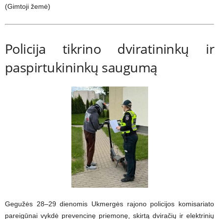
(Gimtoji žemė)
Policija tikrino dviratininkų ir
paspirtukininkų saugumą
Gegužės 28–29 dienomis Ukmergės rajono policijos komisariato
pareigūnai vykdė prevencinę priemonę, skirtą dviračių ir elektrinių