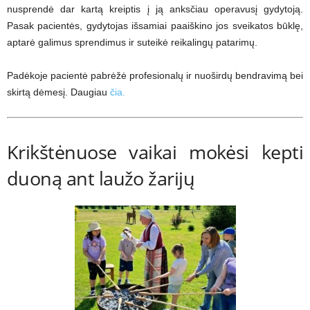
nusprendė dar kartą kreiptis į ją anksčiau operavusį gydytoją.
Pasak pacientės, gydytojas išsamiai paaiškino jos sveikatos būklę,
aptarė galimus sprendimus ir suteikė reikalingų patarimų.
Padėkoje pacientė pabrėžė profesionalų ir nuoširdų bendravimą bei
skirtą dėmesį. Daugiau
čia.
Krikštėnuose vaikai mokėsi kepti
duoną ant laužo žarijų