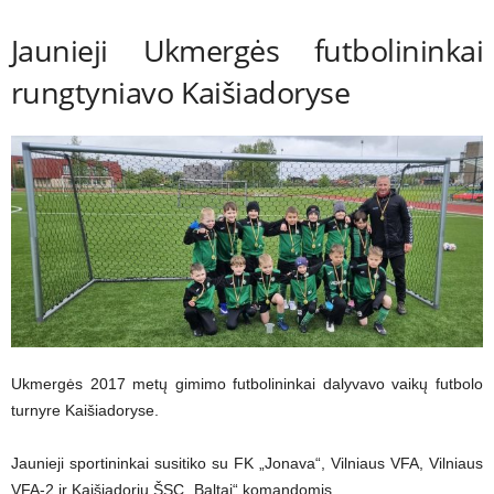
Jaunieji Ukmergės futbolininkai
rungtyniavo Kaišiadoryse
Ukmergės 2017 metų gimimo futbolininkai dalyvavo vaikų futbolo
turnyre Kaišiadoryse.
Jaunieji sportininkai susitiko su FK „Jonava“, Vilniaus VFA, Vilniaus
VFA-2 ir Kaišiadorių ŠSC „Baltai“ komandomis.