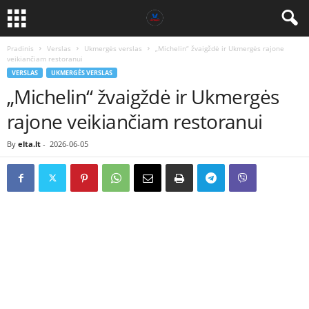
Pradinis
Verslas
Ukmergės verslas
„Michelin“ žvaigždė ir Ukmergės rajone
veikiančiam restoranui
VERSLAS
UKMERGĖS VERSLAS
„Michelin“ žvaigždė ir Ukmergės
rajone veikiančiam restoranui
By
elta.lt
-
2026-06-05