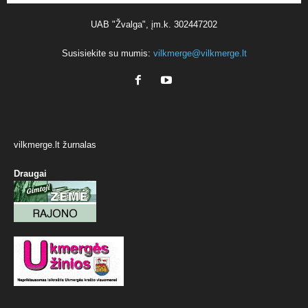
UAB "Žvalga", įm.k. 302447202
Susisiekite su mumis:
vilkmerge@vilkmerge.lt
vilkmerge.lt žurnalas
Draugai