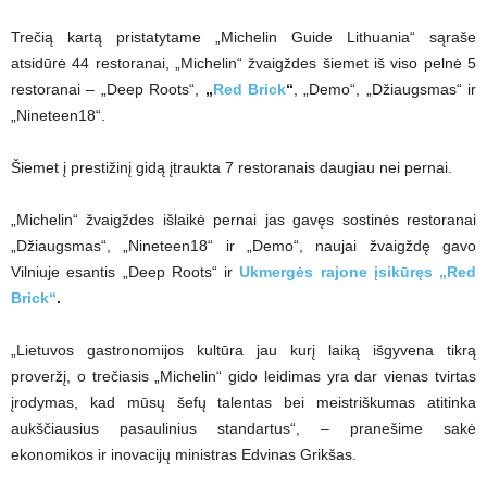
Trečią kartą pristatytame „Michelin Guide Lithuania“ sąraše
atsidūrė 44 restoranai, „Michelin“ žvaigždes šiemet iš viso pelnė 5
restoranai – „Deep Roots“,
„
Red Brick
“
, „Demo“, „Džiaugsmas“ ir
„Nineteen18“.
Šiemet į prestižinį gidą įtraukta 7 restoranais daugiau nei pernai.
„Michelin“ žvaigždes išlaikė pernai jas gavęs sostinės restoranai
„Džiaugsmas“, „Nineteen18“ ir „Demo“, naujai žvaigždę gavo
Vilniuje esantis „Deep Roots“ ir
Ukmergės rajone įsikūręs „Red
Brick“
.
„Lietuvos gastronomijos kultūra jau kurį laiką išgyvena tikrą
proveržį, o trečiasis „Michelin“ gido leidimas yra dar vienas tvirtas
įrodymas, kad mūsų šefų talentas bei meistriškumas atitinka
aukščiausius pasaulinius standartus“, – pranešime sakė
ekonomikos ir inovacijų ministras Edvinas Grikšas.