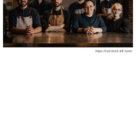
https://red-brick.lt/lt nuotr.