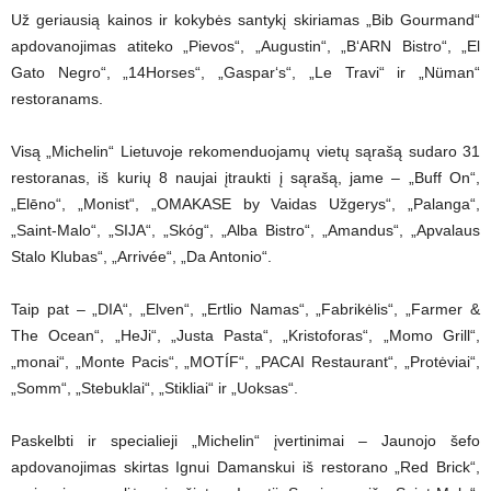
Už geriausią kainos ir kokybės santykį skiriamas „Bib Gourmand“
apdovanojimas atiteko „Pievos“, „Augustin“, „B‘ARN Bistro“, „El
Gato Negro“, „14Horses“, „Gaspar‘s“, „Le Travi“ ir „Nüman“
restoranams.
Visą „Michelin“ Lietuvoje rekomenduojamų vietų sąrašą sudaro 31
restoranas, iš kurių 8 naujai įtraukti į sąrašą, jame – „Buff On“,
„Elēno“, „Monist“, „OMAKASE by Vaidas Užgerys“, „Palanga“,
„Saint-Malo“, „SIJA“, „Skóg“, „Alba Bistro“, „Amandus“, „Apvalaus
Stalo Klubas“, „Arrivée“, „Da Antonio“.
Taip pat – „DIA“, „Elven“, „Ertlio Namas“, „Fabrikėlis“, „Farmer &
The Ocean“, „HeJi“, „Justa Pasta“, „Kristoforas“, „Momo Grill“,
„monai“, „Monte Pacis“, „MOTÍF“, „PACAI Restaurant“, „Protėviai“,
„Somm“, „Stebuklai“, „Stikliai“ ir „Uoksas“.
Paskelbti ir specialieji „Michelin“ įvertinimai – Jaunojo šefo
apdovanojimas skirtas Ignui Damanskui iš restorano „Red Brick“,