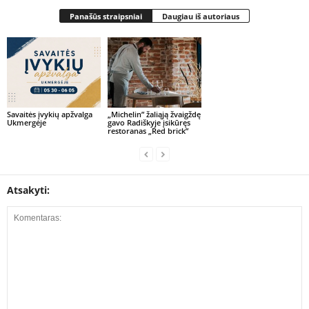
Panašūs straipsniai
Daugiau iš autoriaus
Savaitės įvykių apžvalga
„Michelin” žaliąją žvaigždę
Ukmergėje
gavo Radiškyje įsikūręs
restoranas „Red brick”
Atsakyti: