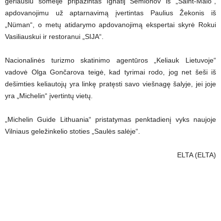
geriausiu someljė pripažintas Ignatij Semionov iš „Saint-Malo“,
apdovanojimu už aptarnavimą įvertintas Paulius Žekonis iš
„Nüman“, o metų atidarymo apdovanojimą ekspertai skyrė Rokui
Vasiliauskui ir restoranui „SIJA“.
Nacionalinės turizmo skatinimo agentūros „Keliauk Lietuvoje“
vadovė Olga Gončarova teigė, kad tyrimai rodo, jog net šeši iš
dešimties keliautojų yra linkę pratęsti savo viešnagę šalyje, jei joje
yra „Michelin“ įvertintų vietų.
„Michelin Guide Lithuania“ pristatymas penktadienį vyks naujoje
Vilniaus geležinkelio stoties „Saulės salėje“.
ELTA (ELTA)