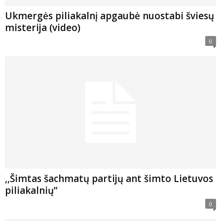
Ukmergės piliakalnį apgaubė nuostabi šviesų
misterija (video)
0
,,Šimtas šachmatų partijų ant šimto Lietuvos
piliakalnių”
0