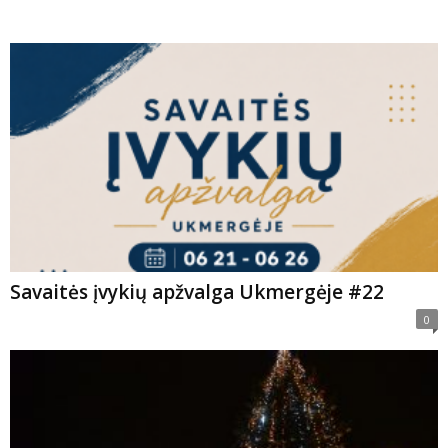
Savaitės įvykių apžvalga Ukmergėje #22
0