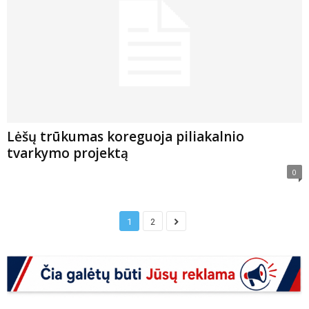
Lėšų trūkumas koreguoja piliakalnio
tvarkymo projektą
0
1
2