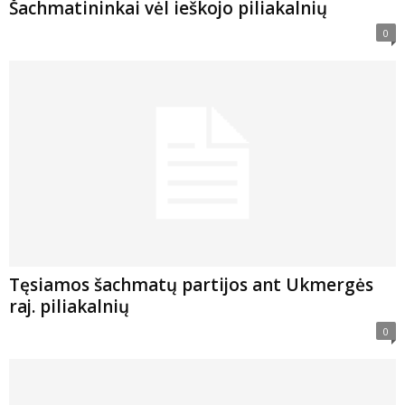
Šachmatininkai vėl ieškojo piliakalnių
0
Tęsiamos šachmatų partijos ant Ukmergės
raj. piliakalnių
0