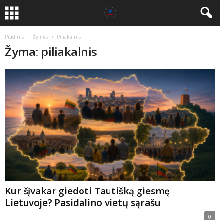
Pradinis
Žymės
Piliakalnis
Žyma: piliakalnis
Kur šįvakar giedoti Tautišką giesmę
Lietuvoje? Pasidalino vietų sąrašu
0