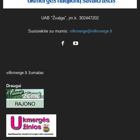
UAB "Žvalga", įm.k. 302447202
Susisiekite su mumis:
vilkmerge@vilkmerge.lt
vilkmerge.lt žurnalas
Draugai