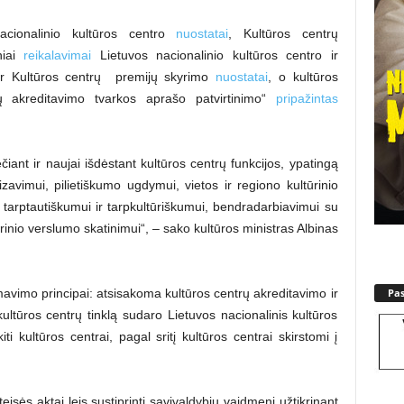
acionalinio kultūros centro
nuostatai
, Kultūros centrų
iniai
reikalavimai
Lietuvos nacionalinio kultūros centro ir
 ir Kultūros centrų premijų skyrimo
nuostatai
, o kultūros
ų akreditavimo tvarkos aprašo patvirtinimo“
pripažintas
čiant ir naujai išdėstant kultūros centrų funkcijos, ypatingą
izavimui, pilietiškumo ugdymui, vietos ir regiono kultūrinio
, tarptautiškumui ir tarpkultūriškumui, bendradarbiavimui su
rinio verslumo skatinimui“, – sako kultūros ministras Albinas
Pa
rmavimo principai: atsisakoma kultūros centrų akreditavimo ir
ultūros centrų tinklą sudaro Lietuvos nacionalinis kultūros
iti kultūros centrai, pagal sritį kultūros centrai skirstomi į
teisės aktai leis sustiprinti savivaldybių vaidmenį užtikrinant