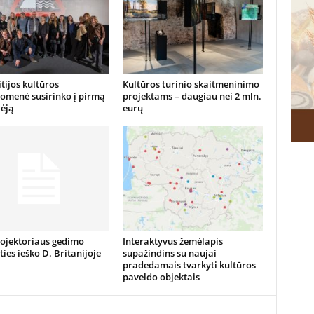
tijos kultūros
Kultūros turinio skaitmeninimo
omenė susirinko į pirmą
projektams – daugiau nei 2 mln.
ėją
eurų
rojektoriaus gedimo
Interaktyvus žemėlapis
ties ieško D. Britanijoje
supažindins su naujai
pradedamais tvarkyti kultūros
paveldo objektais