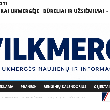
GTI
RAI UKMERGĖJE
BŪRELIAI IR UŽSIĖMIMAI
EKLAMA
PRANEŠK
RENGINIŲ KALENDORIUS
OBJEKTAI
 centrų vaidmuo: nuo balandžio mėn. įsigalioja tai įtvirtinančios teisinės