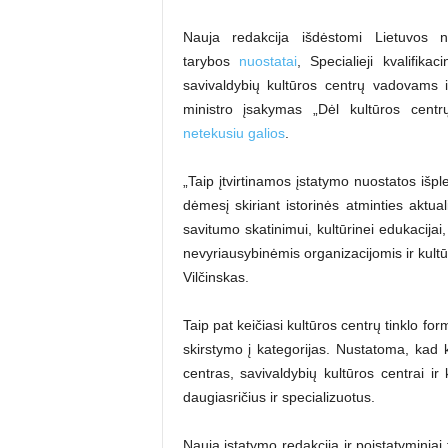
Nauja redakcija išdėstomi Lietuvos n
tarybos
nuostatai
, Specialieji kvalifikac
savivaldybių kultūros centrų vadovams
ministro įsakymas „Dėl kultūros centr
netekusiu galios
.
„Taip įtvirtinamos įstatymo nuostatos išple
dėmesį skiriant istorinės atminties aktual
savitumo skatinimui, kultūrinei edukacijai
nevyriausybinėmis organizacijomis ir kultū
Vilčinskas.
Taip pat keičiasi kultūros centrų tinklo fo
skirstymo į kategorijas. Nustatoma, kad k
centras, savivaldybių kultūros centrai ir k
daugiasričius ir specializuotus.
Nauja įstatymo redakcija ir poįstatyminiai 