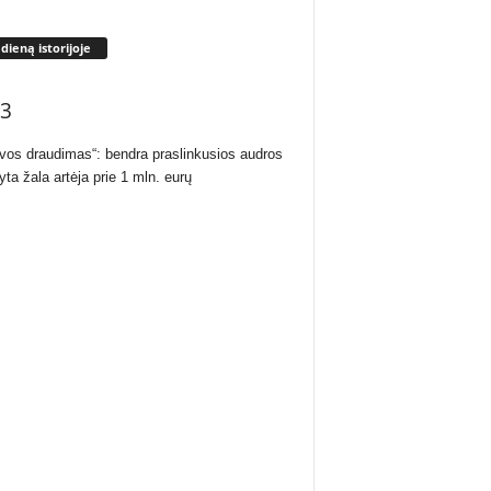
 dieną istorijoje
3
uvos draudimas“: bendra praslinkusios audros
yta žala artėja prie 1 mln. eurų