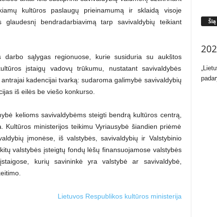
ikiamų kultūros paslaugų prieinamumą ir sklaidą visoje
Šią
ins glaudesnį bendradarbiavimą tarp savivaldybių teikiant
202
es darbo sąlygas regionuose, kurie susiduria su aukštos
kultūros įstaigų vadovų trūkumu, nustatant savivaldybės
„Liet
padar
 antrajai kadencijai tvarką: sudaroma galimybė savivaldybių
ijas iš eilės be viešo konkurso.
ybė kelioms savivaldybėms steigti bendrą kultūros centrą,
iga. Kultūros ministerijos teikimu Vyriausybė šiandien priėmė
aldybių įmonėse, iš valstybės, savivaldybių ir Valstybinio
 kitų valstybės įsteigtų fondų lėšų finansuojamose valstybės
 įstaigose, kurių savininkė yra valstybė ar savivaldybė,
eitimo.
Lietuvos Respublikos kultūros ministerija