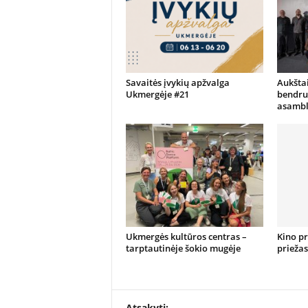
Savaitės įvykių apžvalga
Aukštai
Ukmergėje #21
bendru
asambl
Ukmergės kultūros centras –
Kino p
tarptautinėje šokio mugėje
priežas
Atsakyti: