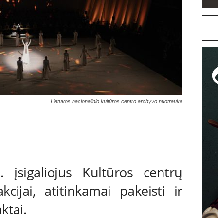
Lietuvos nacionalinio kultūros centro archyvo nuotrauka
įsigaliojus Kultūros centrų
cijai, atitinkamai pakeisti ir
ktai.