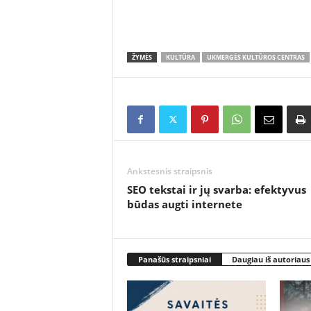
ŽYMĖS
KULTŪRA
UKMERGĖS KULTŪROS CENTRAS
Ankstesnis straipsnis
SEO tekstai ir jų svarba: efektyvus
būdas augti internete
Panašūs straipsniai
Daugiau iš autoriaus