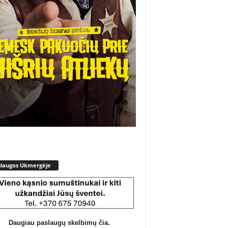
slaugos Ukmergėje
Daugiau paslaugų skelbimų čia.