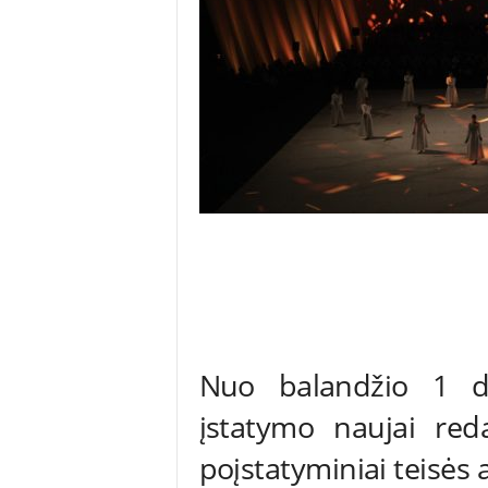
Nuo balandžio 1 d. 
įstatymo naujai redak
poįstatyminiai teisės a