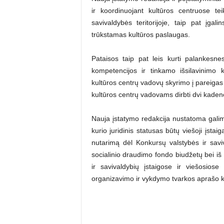
ir koordinuojant kultūros centruose te
savivaldybės teritorijoje, taip pat įgal
trūkstamas kultūros paslaugas.
Pataisos taip pat leis kurti palankesn
kompetencijos ir tinkamo išsilavinimo 
kultūros centrų vadovų skyrimo į pareigas
kultūros centrų vadovams dirbti dvi kadenc
Nauja įstatymo redakcija nustatoma galim
kurio juridinis statusas būtų viešoji įsta
nutarimą dėl Konkursų valstybės ir saviv
socialinio draudimo fondo biudžetų bei iš
ir savivaldybių įstaigose ir viešosiose
organizavimo ir vykdymo tvarkos aprašo k