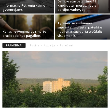
Demokratai patvirtino 13
Informacija Petronių kaimo
kandidatų į merus, naują
gyventojams
partijos vadovybę
Tyrimas: su sunkumais
suprantant įprastai pateiktas
Kelias į gyvenimą be smurto
naujienas susiduria trečdalis
prasideda nuo pagalbos
visuomenės
PRANEŠIMAI
Pradinis
Aktualijos
Pranešimai