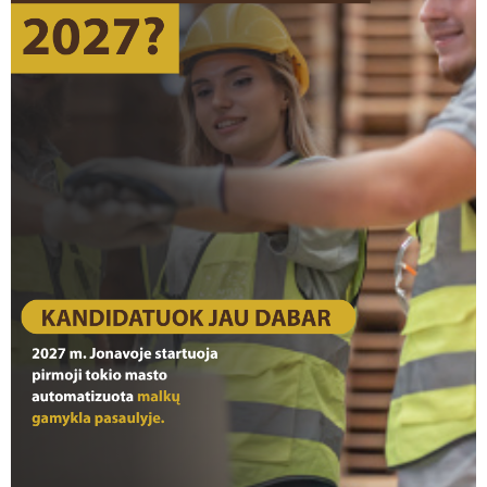
0
REGISTRACIJA į Ukmergės nacionalinę visų
veislių šunų parodą PRASIDĖJO!
0