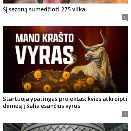
Šį sezoną sumedžioti 275 vilkai
0
Startuoja ypatingas projektas: kvies atkreipti
dėmesį į šalia esančius vyrus
0