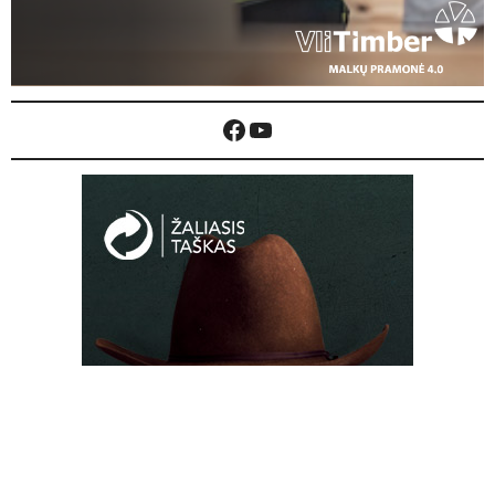
Nuo kovo 1 d. įsigalioja draudimas žvejoti
kiršlius ir sterkus
0