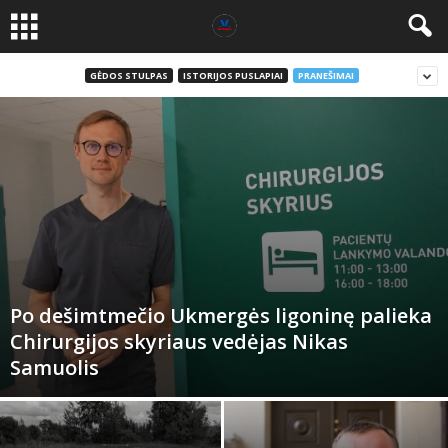
GĖDOS STULPAS
ISTORIJOS PUSLAPIAI
PRANEŠIMAI
Po dešimtmečio Ukmergės ligoninę palieka
Chirurgijos skyriaus vedėjas Nikas
Samuolis