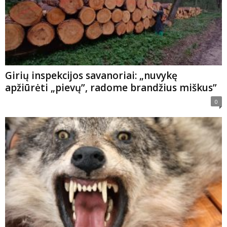
Girių inspekcijos savanoriai: „nuvykę
apžiūrėti „pievų”, radome brandžius miškus”
0