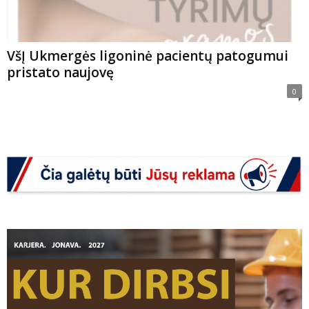
VšĮ Ukmergės ligoninė pacientų patogumui
pristato naujovę
0
VRK nustatė renkamų savivaldybių tarybų
narių skaičių: pokyčiai trijose savivaldybėse