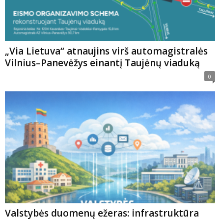
„Via Lietuva“ atnaujins virš automagistralės
Vilnius–Panevėžys einantį Taujėnų viaduką
0
Valstybės duomenų ežeras: infrastruktūra