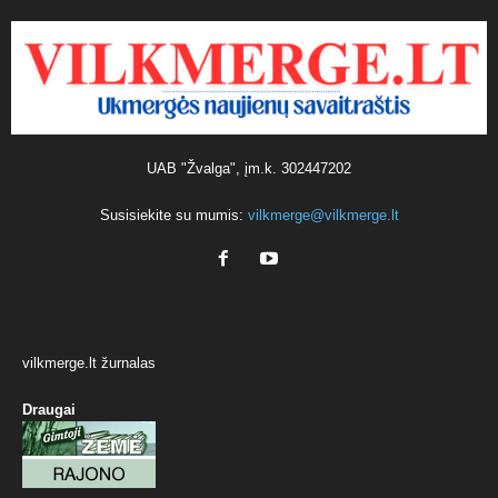
UAB "Žvalga", įm.k. 302447202
Susisiekite su mumis:
vilkmerge@vilkmerge.lt
vilkmerge.lt žurnalas
Draugai