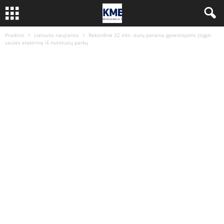
Pradinis
Lietuvos naujienos
Rekordinė 32 mln. eurų parama gyventojams įsigyti
saulės elektrinę iš nutolusių parkų