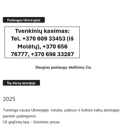
Paslaugos Ukmergėje
Daugiau paslaugų skelbimų čia.
Šią dieną istorijoje
2025
Turininga vasara Ukmergėje: kūryba, judesys ir kultūra vaikų atostogas
pavertė ypatingomis
Už grąžintą tarą – išskirtinis prizas