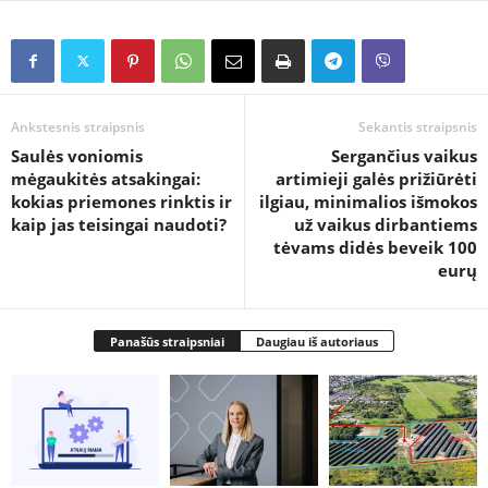
Ankstesnis straipsnis
Sekantis straipsnis
Saulės voniomis
Sergančius vaikus
mėgaukitės atsakingai:
artimieji galės prižiūrėti
kokias priemones rinktis ir
ilgiau, minimalios išmokos
kaip jas teisingai naudoti?
už vaikus dirbantiems
tėvams didės beveik 100
eurų
Panašūs straipsniai
Daugiau iš autoriaus