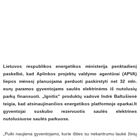
Lietuvos respublikos energetikos ministerija penktadienį
paskelbė, kad Aplinkos projektų valdymo agentūrai (APVA)
liepos mėnesį planuojama perduoti paskirstyti net 32 mln.
eurų paramos gyventojams saulės elektrinėms iš nutolusių
parkų finansuoti. „Ignitis“ produktų vadovė Indrė Baltušienė
teigia, kad atsinaujinančios energetikos platformoje eparkai.lt
gyventojai suskubo rezervuotis saulės elektrines
nutolusiuose saulės parkuose.
„Puiki naujiena gyventojams, kurie išties su nekantrumu laukė žinių