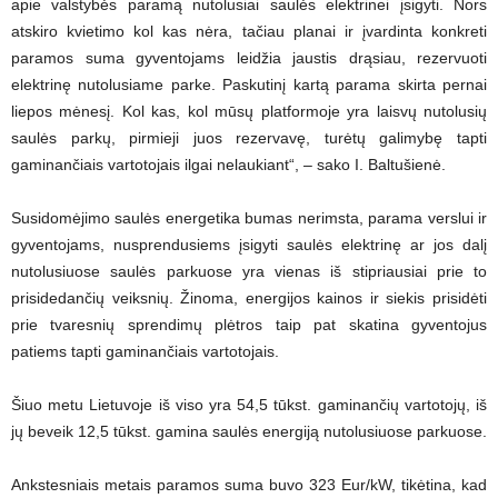
apie valstybės paramą nutolusiai saulės elektrinei įsigyti. Nors
atskiro kvietimo kol kas nėra, tačiau planai ir įvardinta konkreti
paramos suma gyventojams leidžia jaustis drąsiau, rezervuoti
elektrinę nutolusiame parke. Paskutinį kartą parama skirta pernai
liepos mėnesį. Kol kas, kol mūsų platformoje yra laisvų nutolusių
saulės parkų, pirmieji juos rezervavę, turėtų galimybę tapti
gaminančiais vartotojais ilgai nelaukiant“, – sako I. Baltušienė.
Susidomėjimo saulės energetika bumas nerimsta, parama verslui ir
gyventojams, nusprendusiems įsigyti saulės elektrinę ar jos dalį
nutolusiuose saulės parkuose yra vienas iš stipriausiai prie to
prisidedančių veiksnių. Žinoma, energijos kainos ir siekis prisidėti
prie tvaresnių sprendimų plėtros taip pat skatina gyventojus
patiems tapti gaminančiais vartotojais.
Šiuo metu Lietuvoje iš viso yra 54,5 tūkst. gaminančių vartotojų, iš
jų beveik 12,5 tūkst. gamina saulės energiją nutolusiuose parkuose.
Ankstesniais metais paramos suma buvo 323 Eur/kW, tikėtina, kad