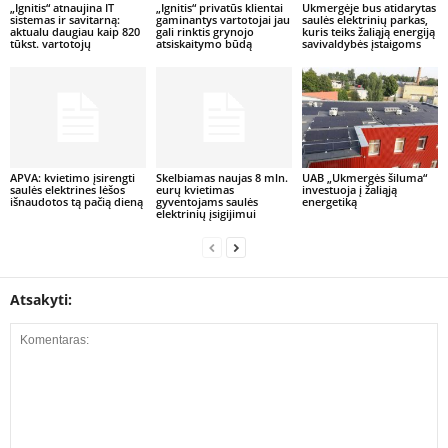
„Ignitis“ atnaujina IT
„Ignitis“ privatūs klientai
Ukmergėje bus atidarytas
sistemas ir savitarną:
gaminantys vartotojai jau
saulės elektrinių parkas,
aktualu daugiau kaip 820
gali rinktis grynojo
kuris teiks žaliąją energiją
tūkst. vartotojų
atsiskaitymo būdą
savivaldybės įstaigoms
APVA: kvietimo įsirengti
Skelbiamas naujas 8 mln.
UAB „Ukmergės šiluma“
saulės elektrines lėšos
eurų kvietimas
investuoja į žaliąją
išnaudotos tą pačią dieną
gyventojams saulės
energetiką
elektrinių įsigijimui
Atsakyti: