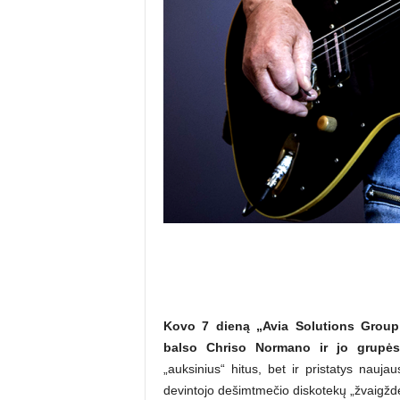
Kovo 7 dieną „Avia Solutions Group“
balso Chriso Normano ir jo grupės
„auksinius“ hitus, bet ir pristatys nauj
devintojo dešimtmečio diskotekų „žvaigžd