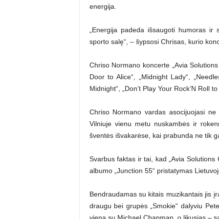
energija.
„Energija padeda išsaugoti humoras ir spo
sporto salę“, – šypsosi Chrisas, kurio kon
Chriso Normano koncerte „Avia Solutions
Door to Alice“, „Midnight Lady“, „Needle
Midnight“, „Don’t Play Your Rock’N Roll to
Chriso Normano vardas asocijuojasi ne t
Vilniuje vienu metu nuskambės ir rokenr
šventės išvakarėse, kai prabunda ne tik ga
Svarbus faktas ir tai, kad „Avia Solution
albumo „Junction 55“ pristatymas Lietuvoj
Bendraudamas su kitais muzikantais jis įr
draugu bei grupės „Smokie“ dalyviu Pete 
vieną su Michael Chapman, o likusias – s