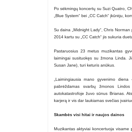
Po sėkmingų koncertų su Suzi Quatro, Ch
„Blue System“ bei „CC Catch“ įkūrėju, komp
Su daina „Midnight Lady“, Chris Norman p
2014 kartu su „CC Catch“ jis sukuria duetą
Pastaruosius 23 metus muzikantas gyve
laimingai susituokęs su žmona Linda. Ji
Susan Jane), turi keturis anūkus.
„Laimingiausia mano gyvenimo diena – 
pabrėždamas svarbų žmonos Lindos v
autokatastrofoje žuvo sūnus Brianas. A
karjerą ir vis dar laukiamas svečias įvair
Skambės visi hitai ir naujos dainos
Muzikantas aktyviai koncertuoja visame p