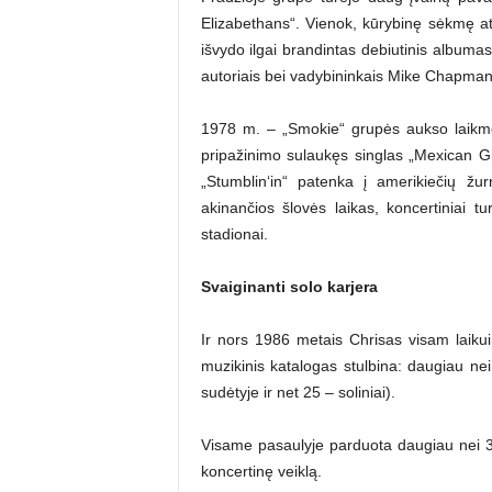
Elizabethans“. Vienok, kūrybinę sėkmę 
išvydo ilgai brandintas debiutinis albuma
autoriais bei vadybininkais Mike Chapman 
1978 m. – „Smokie“ grupės aukso laikme
pripažinimo sulaukęs singlas „Mexican G
„Stumblin‘in“ patenka į amerikiečių žu
akinančios šlovės laikas, koncertiniai t
stadionai.
Svaiginanti solo karjera
Ir nors 1986 metais Chrisas visam laikui 
muzikinis katalogas stulbina: daugiau nei
sudėtyje ir net 25 – soliniai).
Visame pasaulyje parduota daugiau nei 30 m
koncertinę veiklą.