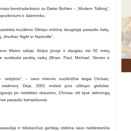
risas bendradarbiavo su Dieter Bohlen – „Modern Talking“,
ozitoriumi ir dainininku.
asiekia muzikinio Olimpo viršūnę daugelyje pasaulio šalių.
 „Another Night in Nashville“.
na Meino saloje, Airijos jūroje ir daugiau nei 50 metų
e susilaukė penkių vaikų (Brian, Paul, Michael, Steven ir
vedybos“, – savo interviu nuoširdžiai teigia Chrisas,
aidmenį. Deja, 2001 metais juos užklupo gedulas:
tsigavęs po netekties skausmo, Chrisas vėl tęsė sėkmingą
iuose pasaulio kampeliuose.
asaulyje ir tūkstančius gerbėjų stebina savo neblėstančia