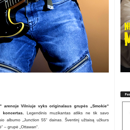
Pa
 arenoje Vilniuje vyks originalaus grupės „Smokie“
 koncertas.
Legendinis muzikantas atliks ne tik savo
ausio albumo „Junction 55“ dainas. Šventinį užtaisą užkurs
ė“ – grupė „Ottawan“.