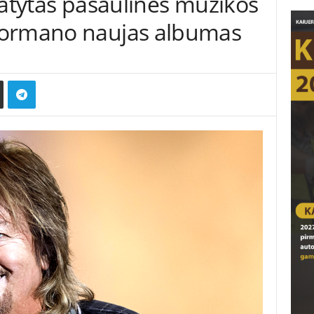
tatytas pasaulinės muzikos
Normano naujas albumas