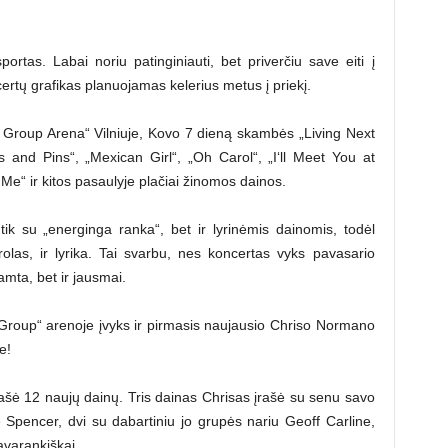
rtas. Labai noriu patinginiauti, bet priverčiu save eiti į
certų grafikas planuojamas kelerius metus į priekį.
 Group Arena“ Vilniuje, Kovo 7 dieną skambės „Living Next
s and Pins“, „Mexican Girl“, „Oh Carol“, „I‘ll Meet You at
 Me“ ir kitos pasaulyje plačiai žinomos dainos.
ik su „energinga ranka“, bet ir lyrinėmis dainomis, todėl
olas, ir lyrika. Tai svarbu, nes koncertas vyks pavasario
mta, bet ir jausmai.
s Group“ arenoje įvyks ir pirmasis naujausio Chriso Normano
e!
ašė 12 naujų dainų. Tris dainas Chrisas įrašė su senu savo
Spencer, dvi su dabartiniu jo grupės nariu Geoff Carline,
avarankiškai.