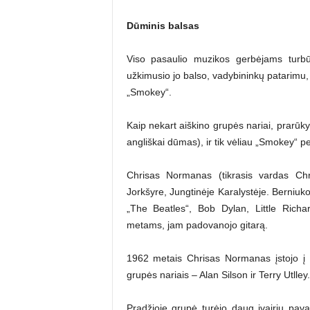
Dūminis balsas
Viso pasaulio muzikos gerbėjams turbūt
užkimusio jo balso, vadybininkų patarimu,
„Smokey“.
Kaip nekart aiškino grupės nariai, prarūk
angliškai dūmas), ir tik vėliau „Smokey“ p
Chrisas Normanas (tikrasis vardas Ch
Jorkšyre, Jungtinėje Karalystėje. Berniuko
„The Beatles“, Bob Dylan, Little Richa
metams, jam padovanojo gitarą.
1962 metais Chrisas Normanas įstojo į 
grupės nariais – Alan Silson ir Terry Utlley.
Pradžioje grupė turėjo daug įvairių pa