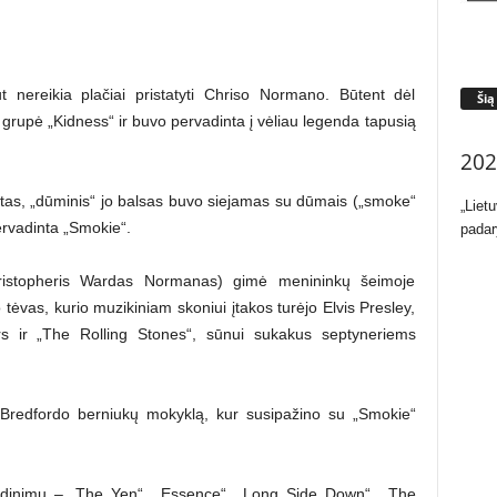
 nereikia plačiai pristatyti Chriso Normano. Būtent dėl
Šią
 grupė „Kidness“ ir buvo pervadinta į vėliau legenda tapusią
202
ytas, „dūminis“ jo balsas buvo siejamas su dūmais („smoke“
„Liet
ervadinta „Smokie“.
padar
ristopheris Wardas Normanas) gimė menininkų šeimoje
 tėvas, kurio muzikiniam skoniui įtakos turėjo Elvis Presley,
rs ir „The Rolling Stones“, sūnui sukakus septyneriems
Bredfordo berniukų mokyklą, kur susipažino su „Smokie“
vadinimų – „The Yen“, „Essence“, „Long Side Down“, „The