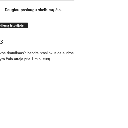
Daugiau paslaugų skelbimų čia.
 dieną istorijoje
3
uvos draudimas“: bendra praslinkusios audros
yta žala artėja prie 1 mln. eurų