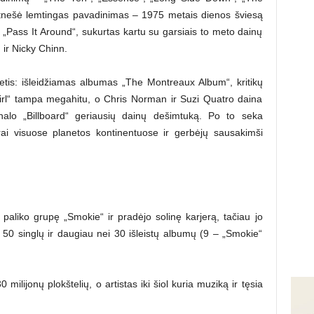
atnešė lemtingas pavadinimas – 1975 metais dienos šviesą
s „Pass It Around“, sukurtas kartu su garsiais to meto dainų
ir Nicky Chinn.
tis: išleidžiamas albumas „The Montreaux Album“, kritikų
irl“ tampa megahitu, o Chris Norman ir Suzi Quatro daina
rnalo „Billboard“ geriausių dainų dešimtuką. Po to seka
urai visuose planetos kontinentuose ir gerbėjų sausakimši
paliko grupę „Smokie“ ir pradėjo solinę karjerą, tačiau jo
 50 singlų ir daugiau nei 30 išleistų albumų (9 – „Smokie“
ilijonų plokštelių, o artistas iki šiol kuria muziką ir tęsia