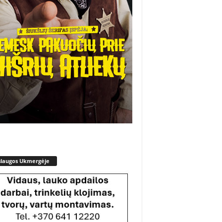
slaugos Ukmergėje