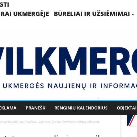
GTI
RAI UKMERGĖJE
BŪRELIAI IR UŽSIĖMIMAI
EKLAMA
PRANEŠK
RENGINIŲ KALENDORIUS
OBJEKTAI
tatytas pasaulinės muzikos legendos Chriso Normano naujas albumas