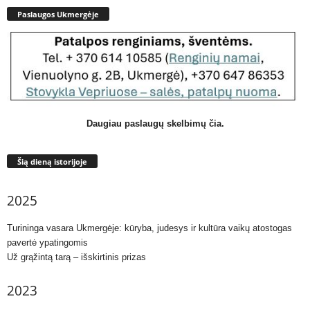
Paslaugos Ukmergėje
Daugiau paslaugų skelbimų čia.
Šią dieną istorijoje
2025
Turininga vasara Ukmergėje: kūryba, judesys ir kultūra vaikų atostogas
pavertė ypatingomis
Už grąžintą tarą – išskirtinis prizas
2023