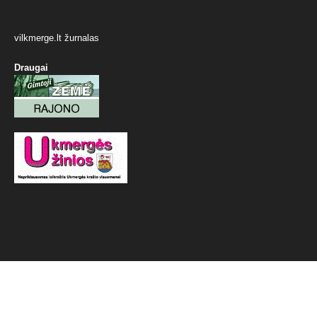
vilkmerge.lt žurnalas
Draugai