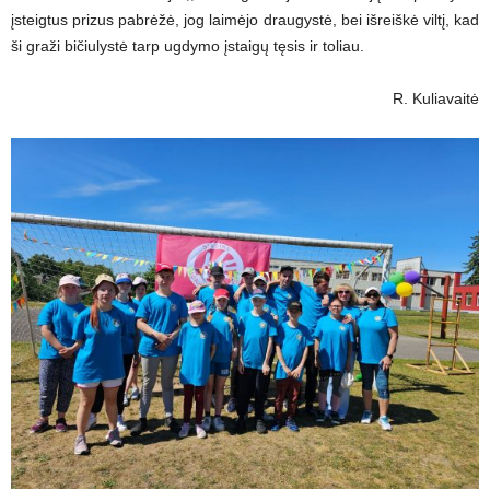
įsteigtus prizus pabrėžė, jog laimėjo draugystė, bei išreiškė viltį, kad
ši graži bičiulystė tarp ugdymo įstaigų tęsis ir toliau.
R. Kuliavaitė