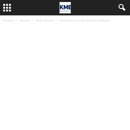
Pradinis
Sportas
Kitas sportas
Komandos susitiko Siesikų stadione