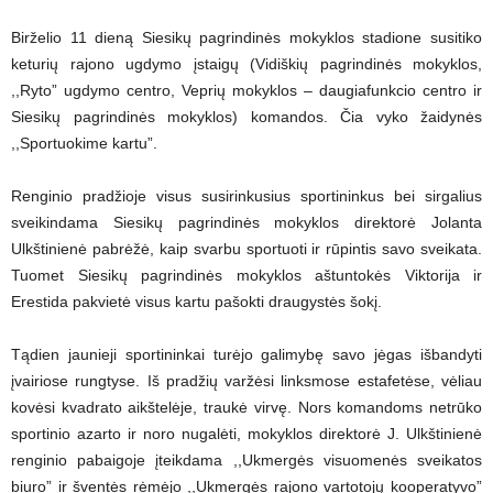
Birželio 11 dieną Siesikų pagrindinės mokyklos stadione susitiko
keturių rajono ugdymo įstaigų (Vidiškių pagrindinės mokyklos,
,,Ryto” ugdymo centro, Veprių mokyklos – daugiafunkcio centro ir
Siesikų pagrindinės mokyklos) komandos. Čia vyko žaidynės
,,Sportuokime kartu”.
Renginio pradžioje visus susirinkusius sportininkus bei sirgalius
sveikindama Siesikų pagrindinės mokyklos direktorė Jolanta
Ulkštinienė pabrėžė, kaip svarbu sportuoti ir rūpintis savo sveikata.
Tuomet Siesikų pagrindinės mokyklos aštuntokės Viktorija ir
Erestida pakvietė visus kartu pašokti draugystės šokį.
Tądien jaunieji sportininkai turėjo galimybę savo jėgas išbandyti
įvairiose rungtyse. Iš pradžių varžėsi linksmose estafetėse, vėliau
kovėsi kvadrato aikštelėje, traukė virvę. Nors komandoms netrūko
sportinio azarto ir noro nugalėti, mokyklos direktorė J. Ulkštinienė
renginio pabaigoje įteikdama ,,Ukmergės visuomenės sveikatos
biuro” ir šventės rėmėjo ,,Ukmergės rajono vartotojų kooperatyvo”