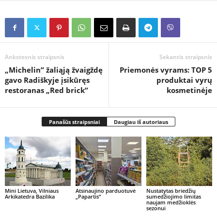
Ankstesnis straipsnis
Sekantis straipsnis
„Michelin” žaliąją žvaigždę
Priemonės vyrams: TOP 5
gavo Radiškyje įsikūręs
produktai vyrų
restoranas „Red brick”
kosmetinėje
Panašūs straipsniai
Daugiau iš autoriaus
Mini Lietuva, Vilniaus
Atsinaujino parduotuvė
Nustatytas briedžių
Arkikatedra Bazilika
„Papartis“
sumedžiojimo limitas
naujam medžioklės
sezonui