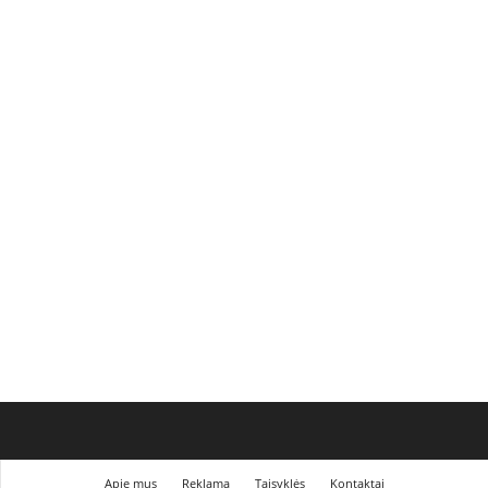
Apie mus
Reklama
Taisyklės
Kontaktai