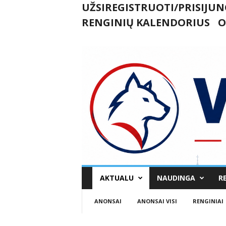
UŽSIREGISTRUOTI/PRISIJUN
RENGINIŲ KALENDORIUS
O
U
AKTUALU
NAUDINGA
R
k
m
ANONSAI
ANONSAI VISI
RENGINIAI
e
r
g