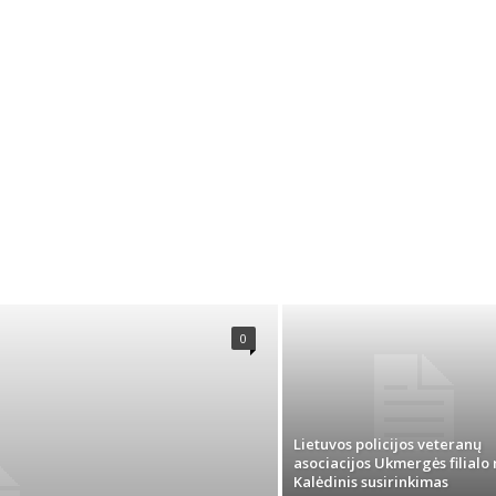
0
Lietuvos policijos veteranų
asociacijos Ukmergės filialo 
Kalėdinis susirinkimas