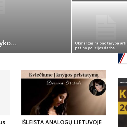
vyko…
Ukmergės rajono taryba art
pažino policijos darbą
us
IŠLEISTA ANALOGŲ LIETUVOJE