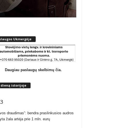
slaugos Ukmergėje
Daugiau paslaugų skelbimų čia.
 dieną istorijoje
3
uvos draudimas“: bendra praslinkusios audros
yta žala artėja prie 1 mln. eurų