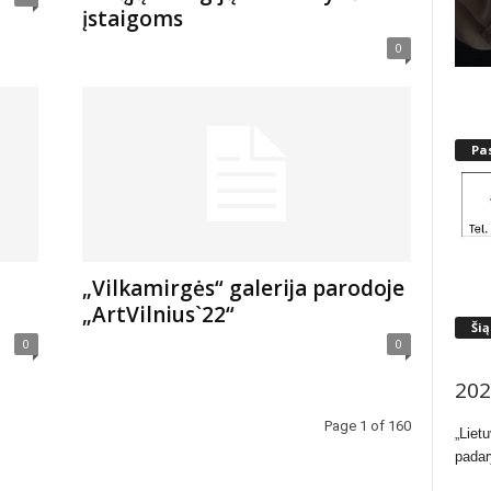
įstaigoms
0
Pa
„Vilkamirgės“ galerija parodoje
„ArtVilnius`22“
Šią
0
0
202
Page 1 of 160
„Liet
padar