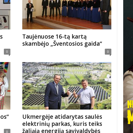
s
Taujėnuose 16-tą kartą
skambėjo „Šventosios gaida“
0
0
os“
Ukmergėje atidarytas saulės
elektrinių parkas, kuris teiks
žaliąją energiją savivaldybės
0