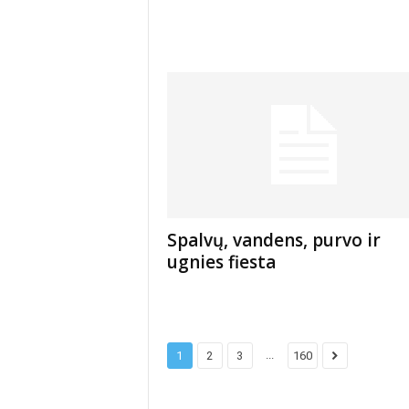
Spalvų, vandens, purvo ir
ugnies fiesta
...
1
2
3
160