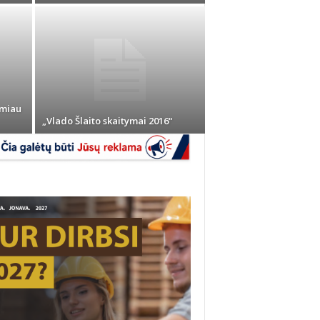
imiau
„Vlado Šlaito skaitymai 2016“