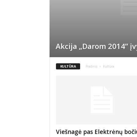
Akcija „Darom 2014” į
KULTŪRA
Pradinis
Kultūra
Viešnagė pas Elektrėnų boči