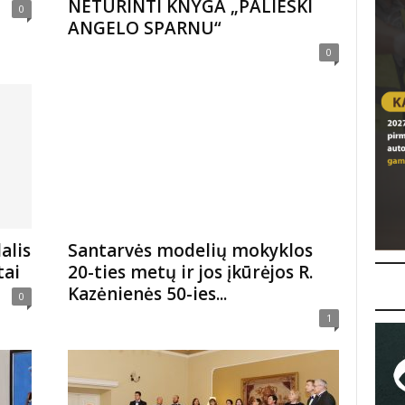
NETURINTI KNYGA „PALIESKI
0
ANGELO SPARNU“
0
alis
Santarvės modelių mokyklos
tai
20-ties metų ir jos įkūrėjos R.
Kazėnienės 50-ies...
0
1