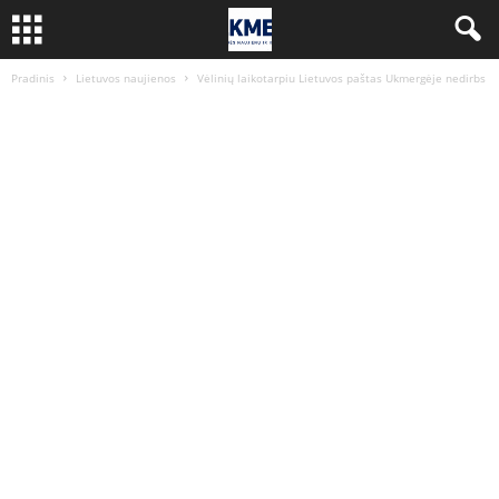
Pradinis
Lietuvos naujienos
Vėlinių laikotarpiu Lietuvos paštas Ukmergėje nedirbs