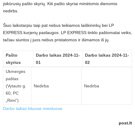
įsikūrusių pašto skyrių. Kiti pašto skyriai minėtomis dienomis
nedirbs.
Šiuo laikotarpiu taip pat nebus teikiamos laiškininkų bei LP
EXPRESS kurjerių paslaugos. LP EXPRESS tinklo paštomatai veiks,
tačiau siuntos į juos nebus pristatomos ir išimamos iš jų.
Pašto
Darbo laikas 2024-11-
Darbo laikas 2024-11-
skyrius
01
02
Ukmergės
paštas
(Vytauto g.
Nedirba
Nedirba
60, PC
„Rimi“)
Darbo laikas kituose miestuose
post.lt