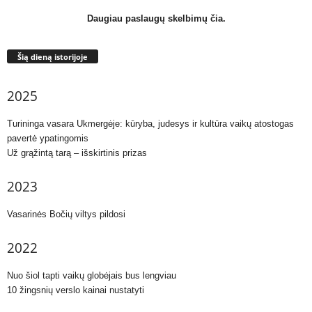
Daugiau paslaugų skelbimų čia.
Šią dieną istorijoje
2025
Turininga vasara Ukmergėje: kūryba, judesys ir kultūra vaikų atostogas
pavertė ypatingomis
Už grąžintą tarą – išskirtinis prizas
2023
Vasarinės Bočių viltys pildosi
2022
Nuo šiol tapti vaikų globėjais bus lengviau
10 žingsnių verslo kainai nustatyti