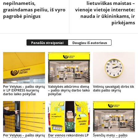
nepilnametis,
lietuviškas maistas –
grasindamas peiliu, iš vyro
vienoje vietoje internete:
pagrobė pinigus
nauda ir ūkininkams, ir
pirkėjams
Panašūs straipsniai
Daugiau iš autoriaus
Per Velykas – pašto skyrių
Valstybės atkūrimo dieną
Vėlinių savaitgalį dirbs tik
ir LP EXPRESS kurjerių
– pašto skyrių darbo laiko
dalis pašto skyrių
darbo laiko pokyčiai
pokyčiai
Per Velykas – pašto skyrių
Dar vienos rekordinės LP
Švenčių metu – pašto