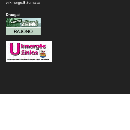
vilkmerge.lt žurnalas
Draugai