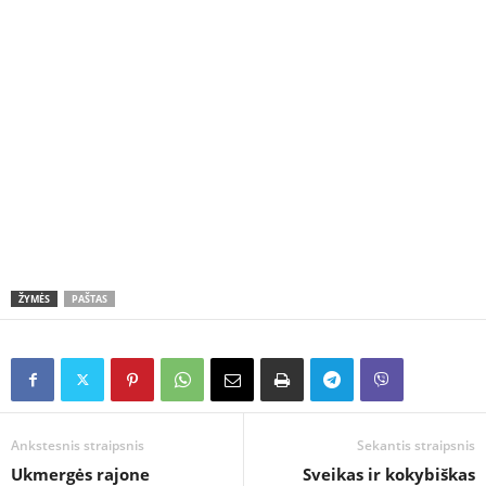
ŽYMĖS
PAŠTAS
Ankstesnis straipsnis
Sekantis straipsnis
Ukmergės rajone
Sveikas ir kokybiškas