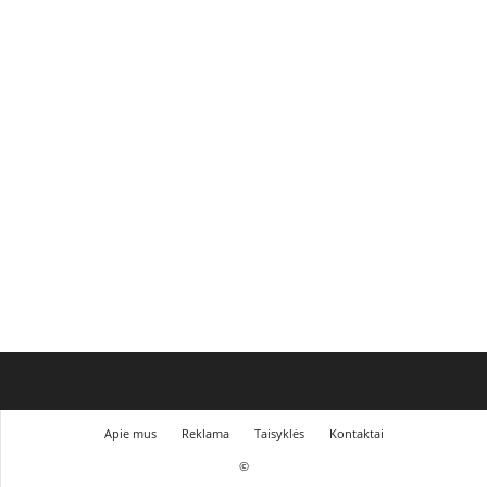
Apie mus
Reklama
Taisyklės
Kontaktai
©