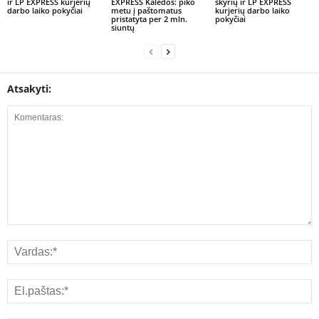
ir LP EXPRESS kurjerių
EXPRESS Kalėdos: piko
skyrių ir LP EXPRESS
darbo laiko pokyčiai
metu į paštomatus
kurjerių darbo laiko
pristatyta per 2 mln.
pokyčiai
siuntų
Atsakyti: