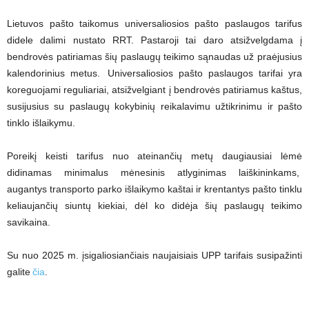
Lietuvos pašto taikomus universaliosios pašto paslaugos tarifus
didele dalimi nustato RRT. Pastaroji tai daro atsižvelgdama į
bendrovės patiriamas šių paslaugų teikimo sąnaudas už praėjusius
kalendorinius metus. Universaliosios pašto paslaugos tarifai yra
koreguojami reguliariai, atsižvelgiant į bendrovės patiriamus kaštus,
susijusius su paslaugų kokybinių reikalavimu užtikrinimu ir pašto
tinklo išlaikymu.
Poreikį keisti tarifus nuo ateinančių metų daugiausiai lėmė
didinamas minimalus mėnesinis atlyginimas laiškininkams,
augantys transporto parko išlaikymo kaštai ir krentantys pašto tinklu
keliaujančių siuntų kiekiai, dėl ko didėja šių paslaugų teikimo
savikaina.
Su nuo 2025 m. įsigaliosiančiais naujaisiais UPP tarifais susipažinti
galite
čia
.