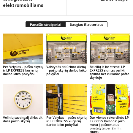
elektromobiliams
Panašūs straipsniai
Daugiau iš autoriaus
Per Velykas – pašto skyrių
Valstybės atkūrimo dieną
Be eilių ir be streso: LP
ir LP EXPRESS kurjerių
– pašto skyrių darbo laiko
EXPRESS siuntas palikti
darbo laiko pokyčiai
pokyčiai
galima bet kuriame pašto
skyriuje
Vėlinių savaitgalį dirbs tik
Per Velykas – pašto skyrių
Dar vienos rekordinės LP
dalis pašto skyrių
ir LP EXPRESS kurjerių
EXPRESS Kalėdos: piko
darbo laiko pokyčiai
metu į paštomatus
pristatyta per 2 mln.
siuntų