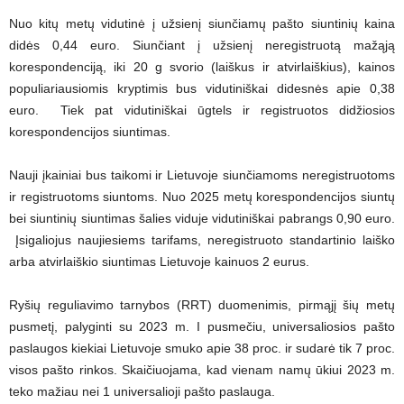
Nuo kitų metų vidutinė į užsienį siunčiamų pašto siuntinių kaina
didės 0,44 euro. Siunčiant į užsienį neregistruotą mažąją
korespondenciją, iki 20 g svorio (laiškus ir atvirlaiškius), kainos
populiariausiomis kryptimis bus vidutiniškai didesnės apie 0,38
euro. Tiek pat vidutiniškai ūgtels ir registruotos didžiosios
korespondencijos siuntimas.
Nauji įkainiai bus taikomi ir Lietuvoje siunčiamoms neregistruotoms
ir registruotoms siuntoms. Nuo 2025 metų korespondencijos siuntų
bei siuntinių siuntimas šalies viduje vidutiniškai pabrangs 0,90 euro.
Įsigaliojus naujiesiems tarifams, neregistruoto standartinio laiško
arba atvirlaiškio siuntimas Lietuvoje kainuos 2 eurus.
Ryšių reguliavimo tarnybos (RRT) duomenimis, pirmąjį šių metų
pusmetį, palyginti su 2023 m. I pusmečiu, universaliosios pašto
paslaugos kiekiai Lietuvoje smuko apie 38 proc. ir sudarė tik 7 proc.
visos pašto rinkos. Skaičiuojama, kad vienam namų ūkiui 2023 m.
teko mažiau nei 1 universalioji pašto paslauga.