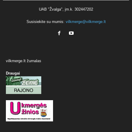
UAB "Žvalga", įm.k. 302447202
Susisiekite su mumis:
vilkmerge@vilkmerge.lt
vilkmerge.lt žurnalas
Draugai