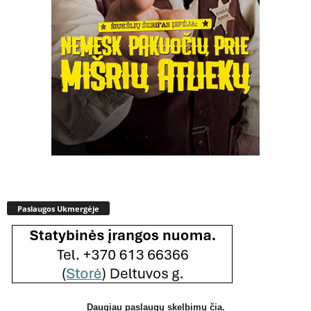
Paslaugos Ukmergėje
Daugiau paslaugų skelbimų čia.