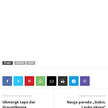
ŽYMĖS
PAŠTAS
POST
Ankstesnis straipsnis
Sekantis straipsnis
Ukmergė tapo dar
Nauja paroda „Gobis.
draugiškesnė
Lauko ekspo”