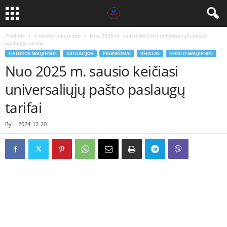
Pradinis
Lietuvos naujienos
Nuo 2025 m. sausio keičiasi universaliųjų pašto
paslaugų tarifai
LIETUVOS NAUJIENOS
AKTUALIJOS
PRANEŠIMAI
VERSLAS
VERSLO NAUJIENOS
Nuo 2025 m. sausio keičiasi
universaliųjų pašto paslaugų
tarifai
By
-
2024-12-20