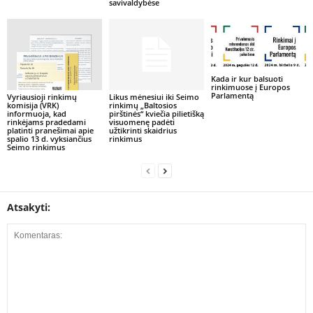
savivaldybėse
Kada ir kur balsuoti
rinkimuose į Europos
Parlamentą
Vyriausioji rinkimų
Likus mėnesiui iki Seimo
komisija (VRK)
rinkimų „Baltosios
informuoja, kad
pirštinės“ kviečia pilietišką
rinkėjams pradedami
visuomenę padėti
platinti pranešimai apie
užtikrinti skaidrius
spalio 13 d. vyksiančius
rinkimus
Seimo rinkimus
Atsakyti: