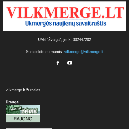
UAB "Žvalga", įm.k. 302447202
Susisiekite su mumis:
vilkmerge@vilkmerge.lt
vilkmerge.lt žurnalas
Draugai