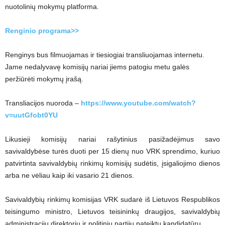
nuotolinių mokymų platforma.
Renginio programa>>
Renginys bus filmuojamas ir tiesiogiai transliuojamas internetu.
Jame nedalyvavę komisijų nariai jiems patogiu metu galės
peržiūrėti mokymų įrašą.
Transliacijos nuoroda –
https://www.youtube.com/watch?
v=uutGfobt0YU
Likusieji komisijų nariai rašytinius pasižadėjimus savo
savivaldybėse turės duoti per 15 dienų nuo VRK sprendimo, kuriuo
patvirtinta savivaldybių rinkimų komisijų sudėtis, įsigaliojimo dienos
arba ne vėliau kaip iki vasario 21 dienos.
Savivaldybių rinkimų komisijas VRK sudarė iš Lietuvos Respublikos
teisingumo ministro, Lietuvos teisininkų draugijos, savivaldybių
administracijų direktorių ir politinių partijų pateiktų kandidatūrų.