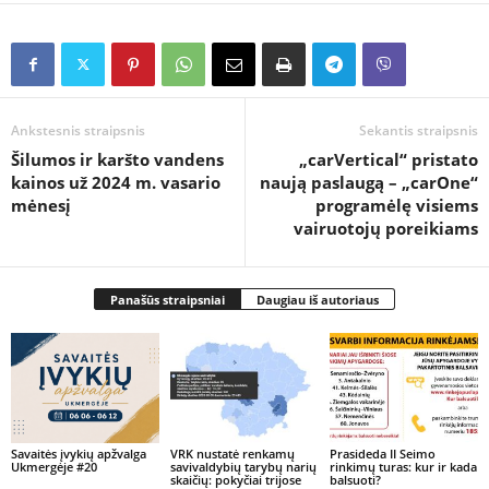
Ankstesnis straipsnis
Sekantis straipsnis
Šilumos ir karšto vandens
„carVertical“ pristato
kainos už 2024 m. vasario
naują paslaugą – „carOne“
mėnesį
programėlę visiems
vairuotojų poreikiams
Panašūs straipsniai
Daugiau iš autoriaus
Savaitės įvykių apžvalga
VRK nustatė renkamų
Prasideda II Seimo
Ukmergėje #20
savivaldybių tarybų narių
rinkimų turas: kur ir kada
skaičių: pokyčiai trijose
balsuoti?