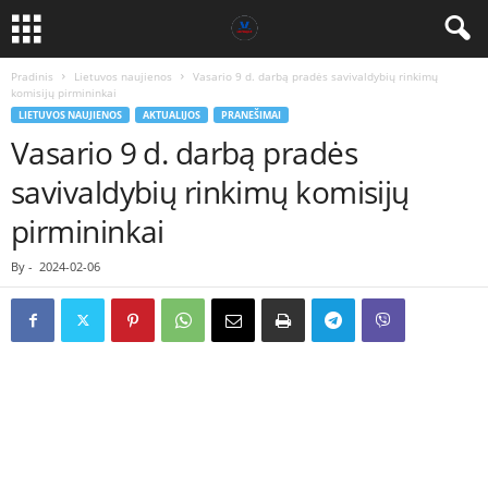
Pradinis
Lietuvos naujienos
Vasario 9 d. darbą pradės savivaldybių rinkimų
komisijų pirmininkai
LIETUVOS NAUJIENOS
AKTUALIJOS
PRANEŠIMAI
Vasario 9 d. darbą pradės
savivaldybių rinkimų komisijų
pirmininkai
By
-
2024-02-06