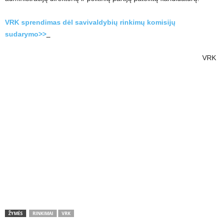
VRK sprendimas dėl savivaldybių rinkimų komisijų
sudarymo>>
VRK
ŽYMĖS
RINKIMAI
VRK