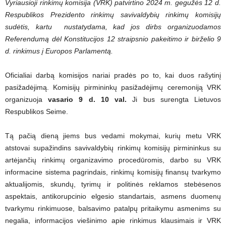
Vyriausioji rinkimų komisija (VRK) patvirtino 2024 m. gegužės 12 d.
Respublikos Prezidento rinkimų savivaldybių rinkimų komisijų
sudėtis, kartu nustatydama, kad jos dirbs organizuodamos
Referendumą dėl Konstitucijos 12 straipsnio pakeitimo ir birželio 9
d. rinkimus į Europos Parlamentą.
Oficialiai darbą komisijos nariai pradės po to, kai duos rašytinį
pasižadėjimą. Komisijų pirmininkų pasižadėjimų ceremoniją VRK
organizuoja
vasario 9 d. 10 val.
Ji bus surengta Lietuvos
Respublikos Seime.
Tą pačią dieną jiems bus vedami mokymai, kurių metu VRK
atstovai supažindins savivaldybių rinkimų komisijų pirmininkus su
artėjančių rinkimų organizavimo procedūromis, darbo su VRK
informacine sistema pagrindais, rinkimų komisijų finansų tvarkymo
aktualijomis, skundų, tyrimų ir politinės reklamos stebėsenos
aspektais, antikorupcinio elgesio standartais, asmens duomenų
tvarkymu rinkimuose, balsavimo patalpų pritaikymu asmenims su
negalia, informacijos viešinimo apie rinkimus klausimais ir VRK