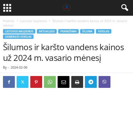
Pradinis
Lietuvos naujienos
Šilumos ir karšto vandens kainos už 2024 m. vasario
mėnesį
LIETUVOS NAUJIENOS
AKTUALIJOS
PRANEŠIMAI
ŠILUMA
VERSLAS
UKMERGĖS VERSLAS
Šilumos ir karšto vandens kainos
už 2024 m. vasario mėnesį
By
-
2024-02-06