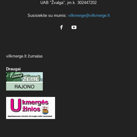
UAB "Žvalga", įm.k. 302447202
Susisiekite su mumis:
vilkmerge@vilkmerge.lt
vilkmerge.lt žurnalas
Draugai