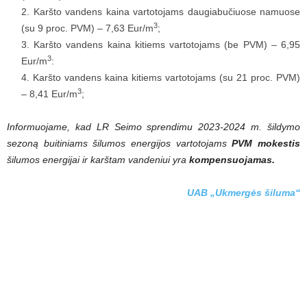
Karšto vandens kaina vartotojams daugiabučiuose namuose
3
(su 9 proc. PVM) – 7,63 Eur/m
;
Karšto vandens kaina kitiems vartotojams (be PVM) – 6,95
3
Eur/m
:
Karšto vandens kaina kitiems vartotojams (su 21 proc. PVM)
3
– 8,41 Eur/m
;
Informuojame, kad LR Seimo sprendimu 2023-2024 m. šildymo
sezoną buitiniams šilumos energijos vartotojams
PVM mokestis
šilumos energijai ir karštam vandeniui yra
kompensuojamas.
UAB „Ukmergės šiluma“