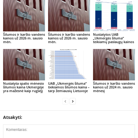
Šilumos ir karšto vandens
Šilumos ir karšto vandens
Nustatytos UAB
kainos už 2026 m. sausio
kainos už 2026 m. sausio
„Ukmergės šiluma“
mėn.
mėn.
teikiamų paslaugų kainos
Nustatyta spalio mėnesio
UAB „Ukmergės šiluma“
Šilumos ir karšto vandens
šilumos kaina Ukmergėje
tiekiamos šilumos kaina –
kainos už 2024 m. sausio
yra mažesnė kaip rugsėjį
tarp žemiausių Lietuvoje
mėnesį
Atsakyti: