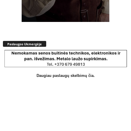
Paslaugos Ukmergėje
Daugiau paslaugų skelbimų čia.