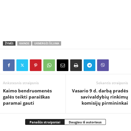
ŽYMĖS
KAINOS
UKMERGĖS ŠILUMA
Ankstesnis straipsnis
Sekantis straipsnis
Kaimo bendruomenės
Vasario 9 d. darbą pradės
galės teikti paraiškas
savivaldybių rinkimų
paramai gauti
komisijų pirmininkai
Panašūs straipsniai
Daugiau iš autoriaus