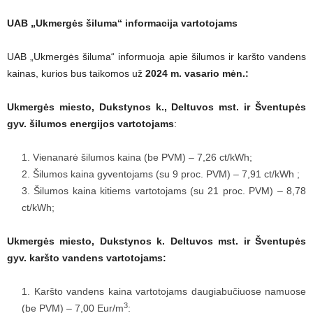
UAB „Ukmergės šiluma“ informacija vartotojams
UAB „Ukmergės šiluma“ informuoja apie šilumos ir karšto vandens
kainas, kurios bus taikomos už
2024 m. vasario mėn.:
Ukmergės miesto, Dukstynos k., Deltuvos mst. ir Šventupės
gyv. šilumos energijos vartotojams
:
Vienanarė šilumos kaina (be PVM) – 7,26 ct/kWh;
Šilumos kaina gyventojams (su 9 proc. PVM) – 7,91 ct/kWh ;
Šilumos kaina kitiems vartotojams (su 21 proc. PVM) – 8,78
ct/kWh;
Ukmergės miesto, Dukstynos k. Deltuvos mst. ir Šventupės
gyv. karšto vandens vartotojams:
Karšto vandens kaina vartotojams daugiabučiuose namuose
3
(be PVM) – 7,00 Eur/m
: