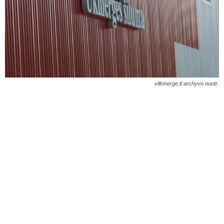
vilkmerge.lt archyvo nuotr.