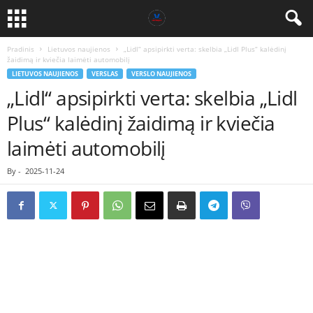
Pradinis
Lietuvos naujienos
„Lidl“ apsipirkti verta: skelbia „Lidl Plus“ kalėdinį
žaidimą ir kviečia laimėti automobilį
LIETUVOS NAUJIENOS
VERSLAS
VERSLO NAUJIENOS
„Lidl“ apsipirkti verta: skelbia „Lidl
Plus“ kalėdinį žaidimą ir kviečia
laimėti automobilį
By
-
2025-11-24