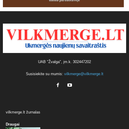
UAB "Žvalga", įm.k. 302447202
Susisiekite su mumis:
vilkmerge@vilkmerge.lt
vilkmerge.lt žurnalas
Draugai