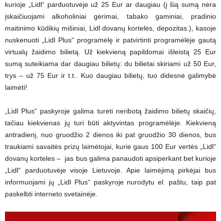
kurioje „Lidl“ parduotuvėje už 25 Eur ar daugiau (į šią sumą nėra
įskaičiuojami alkoholiniai gėrimai, tabako gaminiai, pradinio
maitinimo kūdikių mišiniai, Lidl dovanų kortelės, depozitas.), kasoje
nuskenuoti „Lidl Plus“ programėlę ir patvirtinti programėlėje gautą
virtualų žaidimo bilietą. Už kiekvieną papildomai išleistą 25 Eur
sumą suteikiama dar daugiau bilietų: du bilietai skiriami už 50 Eur,
trys – už 75 Eur ir t.t.. Kuo daugiau bilietų, tuo didesnė galimybė
laimėti!
„Lidl Plus“ paskyroje galima turėti neribotą žaidimo bilietų skaičių,
tačiau kiekvienas jų turi būti aktyvintas programėlėje. Kiekvieną
antradienį, nuo gruodžio 2 dienos iki pat gruodžio 30 dienos, bus
traukiami savaitės prizų laimėtojai, kurie gaus 100 Eur vertės „Lidl“
dovanų korteles – jas bus galima panaudoti apsiperkant bet kurioje
„Lidl“ parduotuvėje visoje Lietuvoje. Apie laimėjimą pirkėjai bus
informuojami jų „Lidl Plus“ paskyroje nurodytu el. paštu, taip pat
paskelbti interneto svetainėje.