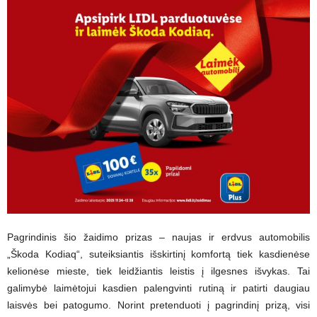
Pagrindinis šio žaidimo prizas – naujas ir erdvus automobilis
„Škoda Kodiaq“, suteiksiantis išskirtinį komfortą tiek kasdienėse
kelionėse mieste, tiek leidžiantis leistis į ilgesnes išvykas. Tai
galimybė laimėtojui kasdien palengvinti rutiną ir patirti daugiau
laisvės bei patogumo. Norint pretenduoti į pagrindinį prizą, visi