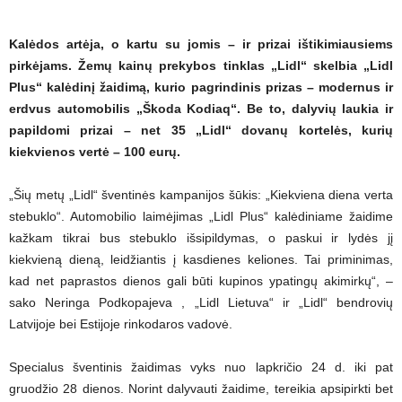
Kalėdos artėja, o kartu su jomis – ir prizai ištikimiausiems
pirkėjams. Žemų kainų prekybos tinklas „Lidl“ skelbia „Lidl
Plus“ kalėdinį žaidimą, kurio pagrindinis prizas – modernus ir
erdvus automobilis „Škoda Kodiaq“. Be to, dalyvių laukia ir
papildomi prizai – net 35 „Lidl“ dovanų kortelės, kurių
kiekvienos vertė – 100 eurų.
„Šių metų „Lidl“ šventinės kampanijos šūkis: „Kiekviena diena verta
stebuklo“. Automobilio laimėjimas „Lidl Plus“ kalėdiniame žaidime
kažkam tikrai bus stebuklo išsipildymas, o paskui ir lydės jį
kiekvieną dieną, leidžiantis į kasdienes keliones. Tai priminimas,
kad net paprastos dienos gali būti kupinos ypatingų akimirkų“, –
sako Neringa Podkopajeva , „Lidl Lietuva“ ir „Lidl“ bendrovių
Latvijoje bei Estijoje rinkodaros vadovė.
Specialus šventinis žaidimas vyks nuo lapkričio 24 d. iki pat
gruodžio 28 dienos. Norint dalyvauti žaidime, tereikia apsipirkti bet