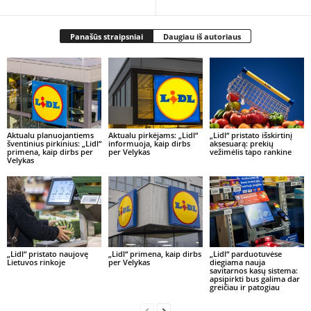
Panašūs straipsniai
Daugiau iš autoriaus
Aktualu planuojantiems
Aktualu pirkėjams: „Lidl“
„Lidl“ pristato išskirtinį
šventinius pirkinius: „Lidl“
informuoja, kaip dirbs
aksesuarą: prekių
primena, kaip dirbs per
per Velykas
vežimėlis tapo rankine
Velykas
„Lidl“ pristato naujovę
„Lidl“ primena, kaip dirbs
„Lidl“ parduotuvėse
Lietuvos rinkoje
per Velykas
diegiama nauja
savitarnos kasų sistema:
apsipirkti bus galima dar
greičiau ir patogiau