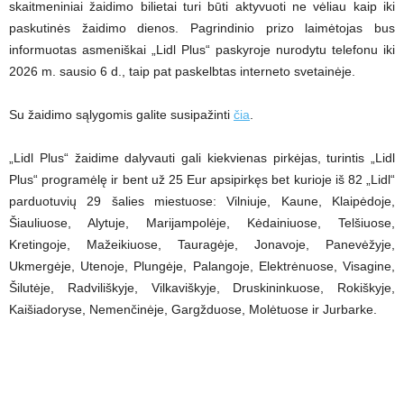
skaitmeniniai žaidimo bilietai turi būti aktyvuoti ne vėliau kaip iki
paskutinės žaidimo dienos. Pagrindinio prizo laimėtojas bus
informuotas asmeniškai „Lidl Plus“ paskyroje nurodytu telefonu iki
2026 m. sausio 6 d., taip pat paskelbtas interneto svetainėje.
Su žaidimo sąlygomis galite susipažinti
čia
.
„Lidl Plus“ žaidime dalyvauti gali kiekvienas pirkėjas, turintis „Lidl
Plus“ programėlę ir bent už 25 Eur apsipirkęs bet kurioje iš 82 „Lidl“
parduotuvių 29 šalies miestuose: Vilniuje, Kaune, Klaipėdoje,
Šiauliuose, Alytuje, Marijampolėje, Kėdainiuose, Telšiuose,
Kretingoje, Mažeikiuose, Tauragėje, Jonavoje, Panevėžyje,
Ukmergėje, Utenoje, Plungėje, Palangoje, Elektrėnuose, Visagine,
Šilutėje, Radviliškyje, Vilkaviškyje, Druskininkuose, Rokiškyje,
Kaišiadoryse, Nemenčinėje, Gargžduose, Molėtuose ir Jurbarke.