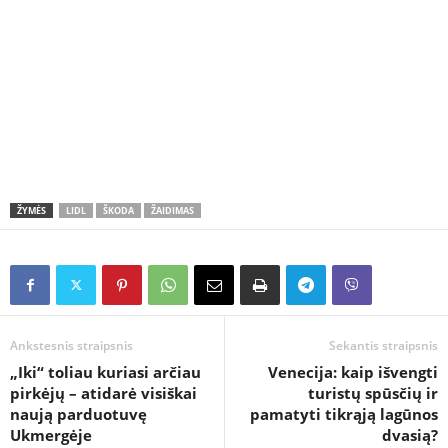
ŽYMĖS
LIDL
ŠKODA
ŽAIDIMAS
Ankstesnis straipsnis
Sekantis straipsnis
„Iki“ toliau kuriasi arčiau
Venecija: kaip išvengti
pirkėjų – atidarė visiškai
turistų spūsčių ir
naują parduotuvę
pamatyti tikrąją lagūnos
Ukmergėje
dvasią?