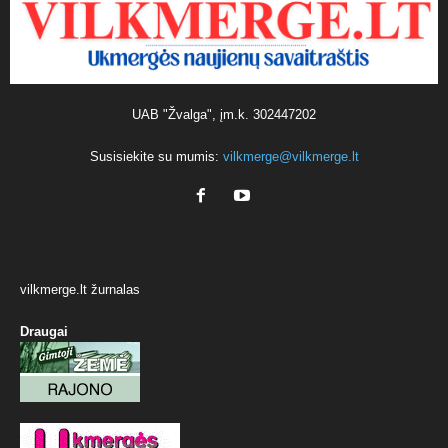
UAB "Žvalga", įm.k. 302447202
Susisiekite su mumis:
vilkmerge@vilkmerge.lt
vilkmerge.lt žurnalas
Draugai