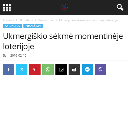
Pradinis
Aktualijos
Pranešimai
Ukmergiškio sėkmė momentinėje loterijoje
AKTUALIJOS
PRANEŠIMAI
Ukmergiškio sėkmė momentinėje
loterijoje
By
-
2016-02-10