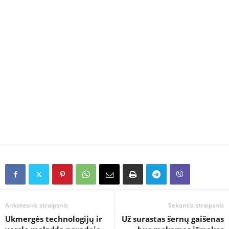
Ankstesnis straipsnis
Sekantis straipsnis
Ukmergės technologijų ir
Už surastas šernų gaišenas