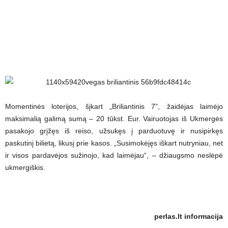
Momentinės loterijos, šįkart „Briliantinis 7”, žaidėjas laimėjo
maksimalią galimą sumą – 20 tūkst. Eur. Vairuotojas iš Ukmergės
pasakojo grįžęs iš reiso, užsukęs į parduotuvę ir nusipirkęs
paskutinį bilietą, likusį prie kasos. „Susimokėjęs iškart nutryniau, net
ir visos pardavėjos sužinojo, kad laimėjau“, – džiaugsmo neslėpė
ukmergiškis.
perlas.lt informacija