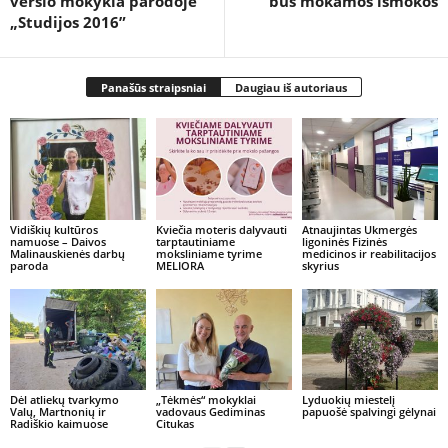
verslo mokykla parodoje
bus mokamos išmokos
„Studijos 2016”
Panašūs straipsniai
Daugiau iš autoriaus
Vidiškių kultūros
Kviečia moteris dalyvauti
Atnaujintas Ukmergės
namuose – Daivos
tarptautiniame
ligoninės Fizinės
Malinauskienės darbų
moksliniame tyrime
medicinos ir reabilitacijos
paroda
MELIORA
skyrius
Dėl atliekų tvarkymo
„Tėkmės“ mokyklai
Lyduokių miestelį
Valų, Martnonių ir
vadovaus Gediminas
papuošė spalvingi gėlynai
Radiškio kaimuose
Citukas