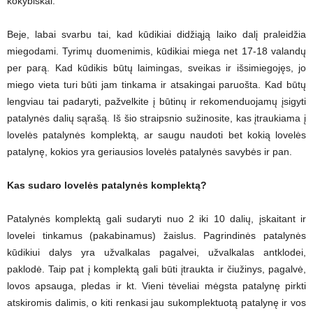
kokybiškai.
Beje, labai svarbu tai, kad kūdikiai didžiąją laiko dalį praleidžia
miegodami. Tyrimų duomenimis, kūdikiai miega net 17-18 valandų
per parą. Kad kūdikis būtų laimingas, sveikas ir išsimiegojęs, jo
miego vieta turi būti jam tinkama ir atsakingai paruošta. Kad būtų
lengviau tai padaryti, pažvelkite į būtinų ir rekomenduojamų įsigyti
patalynės dalių sąrašą. Iš šio straipsnio sužinosite, kas įtraukiama į
lovelės patalynės komplektą, ar saugu naudoti bet kokią lovelės
patalynę, kokios yra geriausios lovelės patalynės savybės ir pan.
Kas sudaro lovelės patalynės komplektą?
Patalynės komplektą gali sudaryti nuo 2 iki 10 dalių, įskaitant ir
lovelei tinkamus (pakabinamus) žaislus. Pagrindinės patalynės
kūdikiui dalys yra užvalkalas pagalvei, užvalkalas antklodei,
paklodė. Taip pat į komplektą gali būti įtraukta ir čiužinys, pagalvė,
lovos apsauga, pledas ir kt. Vieni tėveliai mėgsta patalynę pirkti
atskiromis dalimis, o kiti renkasi jau sukomplektuotą patalynę ir vos