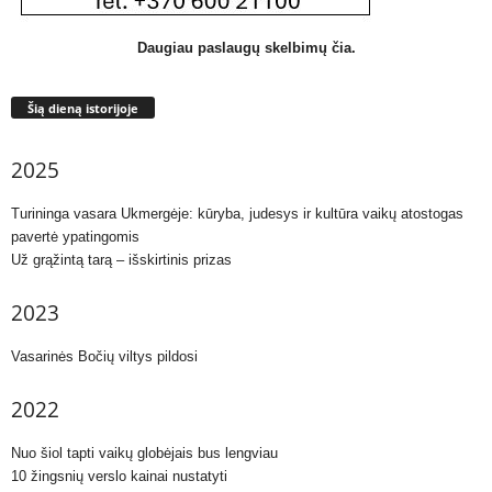
Daugiau paslaugų skelbimų čia.
Šią dieną istorijoje
2025
Turininga vasara Ukmergėje: kūryba, judesys ir kultūra vaikų atostogas
pavertė ypatingomis
Už grąžintą tarą – išskirtinis prizas
2023
Vasarinės Bočių viltys pildosi
2022
Nuo šiol tapti vaikų globėjais bus lengviau
10 žingsnių verslo kainai nustatyti