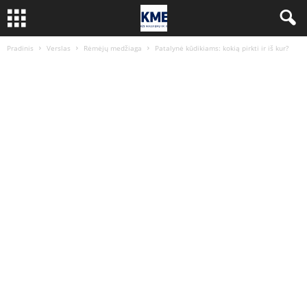
Pradinis
Verslas
Rėmėjų medžiaga
Patalynė kūdikiams: kokią pirkti ir iš kur?