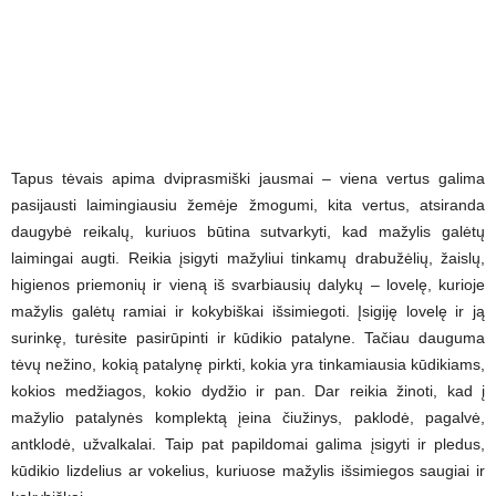
Tapus tėvais apima dviprasmiški jausmai – viena vertus galima
pasijausti laimingiausiu žemėje žmogumi, kita vertus, atsiranda
daugybė reikalų, kuriuos būtina sutvarkyti, kad mažylis galėtų
laimingai augti. Reikia įsigyti mažyliui tinkamų drabužėlių, žaislų,
higienos priemonių ir vieną iš svarbiausių dalykų – lovelę, kurioje
mažylis galėtų ramiai ir kokybiškai išsimiegoti. Įsigiję lovelę ir ją
surinkę, turėsite pasirūpinti ir kūdikio patalyne. Tačiau dauguma
tėvų nežino, kokią patalynę pirkti, kokia yra tinkamiausia kūdikiams,
kokios medžiagos, kokio dydžio ir pan. Dar reikia žinoti, kad į
mažylio patalynės komplektą įeina čiužinys, paklodė, pagalvė,
antklodė, užvalkalai. Taip pat papildomai galima įsigyti ir pledus,
kūdikio lizdelius ar vokelius, kuriuose mažylis išsimiegos saugiai ir