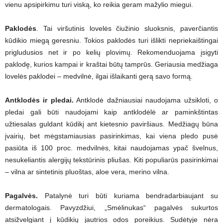
vienu apsipirkimu turi viską, ko reikia geram mažylio miegui.
Paklodės
. Tai viršutinis lovelės čiužinio sluoksnis, paverčiantis
kūdikio miegą geresniu. Tokios paklodės turi išlikti nepriekaištingai
prigludusios net ir po kelių plovimų. Rekomenduojama įsigyti
paklodę, kurios kampai ir kraštai būtų tamprūs. Geriausia medžiaga
lovelės paklodei – medvilnė, ilgai išlaikanti gerą savo formą.
Antklodės ir pledai.
Antklodė dažniausiai naudojama užsikloti, o
pledai gali būti naudojami kaip antklodėlė ar paminkštintas
užtiesalas guldant kūdikį ant kietesnio paviršiaus. Medžiagų būna
įvairių, bet mėgstamiausias pasirinkimas, kai viena pledo pusė
pasiūta iš 100 proc. medvilnės, kitai naudojamas ypač švelnus,
nesukeliantis alergijų tekstūrinis pliušas. Kiti populiarūs pasirinkimai
– vilna ar sintetinis pluoštas, aloe vera, merino vilna.
Pagalvės.
Patalynė turi būti kuriama bendradarbiaujant su
dermatologais. Pavyzdžiui, „Smėlinukas“ pagalvės sukurtos
atsižvelgiant į kūdikių jautrios odos poreikius. Sudėtyje nėra