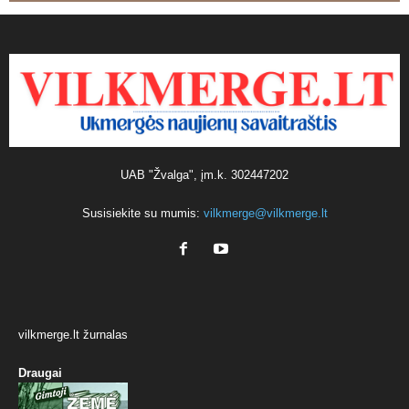
UAB "Žvalga", įm.k. 302447202
Susisiekite su mumis:
vilkmerge@vilkmerge.lt
vilkmerge.lt žurnalas
Draugai