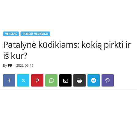
VERSLAS
RĖMĖJŲ MEDŽIAGA
Patalynė kūdikiams: kokią pirkti ir
iš kur?
By
PR
-
2022-08-15