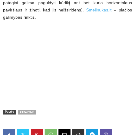
patogiai galima paguldyti kūdikį ant bet kurio horizontalaus
paviršiaus ir žinoti, kad jis neišsiridens).
Smelinukas.lt
– plačios
galimybės rinktis.
ŽYMĖS
PATALYNĖ