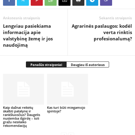
Ankstesnis straipsnis
Sekantis straipsnis
Lengviau pasiekiama
Agrarinės paslaugos: kodėl
informacija apie
verta rinktis
valstybinę žemę ir jos
profesionalumą?
naudojimą
Panašūs straipsniai
Daugiau iš autoriaus
Kaip dažnai reikėtų
Kas turi būti miegamojo
skalbti patalynę ir
spintoje?
rankšluosčius? Daugelis
nustemba išgirdę – toli
gražu nesilaiko
rekomendacijų