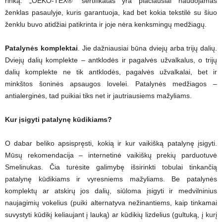
rinką. „OEKO-TEX®“ sertifikatas yra plačiausiai naudojamas
ženklas pasaulyje, kuris garantuoja, kad bet kokia tekstilė su šiuo
ženklu buvo atidžiai patikrinta ir joje nėra kenksmingų medžiagų.
Patalynės komplektai
. Jie dažniausiai būna dviejų arba trijų dalių.
Dviejų dalių komplekte – antklodės ir pagalvės užvalkalus, o trijų
dalių komplekte ne tik antklodės, pagalvės užvalkalai, bet ir
minkštos šoninės apsaugos lovelei. Patalynės medžiagos –
antialerginės, tad puikiai tiks net ir jautriausiems mažyliams.
Kur įsigyti patalynę kūdikiams?
O dabar beliko apsispręsti, kokią ir kur vaikišką patalynę įsigyti.
Mūsų rekomendacija – internetinė vaikiškų prekių parduotuvė
Smelinukas. Čia turėsite galimybę išsirinkti tobulai tinkančią
patalynę kūdikiams ir vyresniems mažyliams. Be patalynės
komplektų ar atskirų jos dalių, siūloma įsigyti ir medvilninius
naujagimių vokelius (puiki alternatyva nežinantiems, kaip tinkamai
suvystyti kūdikį keliaujant į lauką) ar kūdikių lizdelius (gultuką, į kurį