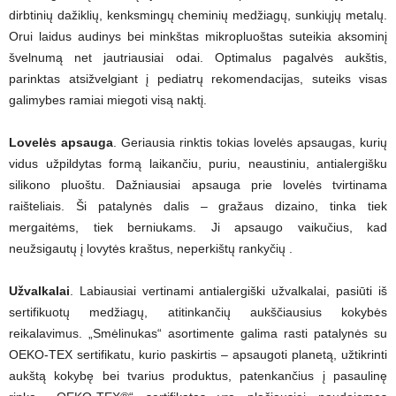
dirbtinių dažiklių, kenksmingų cheminių medžiagų, sunkiųjų metalų.
Orui laidus audinys bei minkštas mikropluoštas suteikia aksominį
švelnumą net jautriausiai odai. Optimalus pagalvės aukštis,
parinktas atsižvelgiant į pediatrų rekomendacijas, suteiks visas
galimybes ramiai miegoti visą naktį.
Lovelės apsauga
. Geriausia rinktis tokias lovelės apsaugas, kurių
vidus užpildytas formą laikančiu, puriu, neaustiniu, antialergišku
silikono pluoštu. Dažniausiai apsauga prie lovelės tvirtinama
raišteliais. Ši patalynės dalis – gražaus dizaino, tinka tiek
mergaitėms, tiek berniukams. Ji apsaugo vaikučius, kad
neužsigautų į lovytės kraštus, neperkištų rankyčių .
Užvalkalai
. Labiausiai vertinami antialergiški užvalkalai, pasiūti iš
sertifikuotų medžiagų, atitinkančių aukščiausius kokybės
reikalavimus. „Smėlinukas“ asortimente galima rasti patalynės su
OEKO-TEX sertifikatu, kurio paskirtis – apsaugoti planetą, užtikrinti
aukštą kokybę bei tvarius produktus, patenkančius į pasaulinę