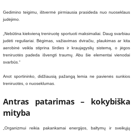
Gedimino teigimu, ištvermė pirmiausia prasideda nuo nuoseklaus
judėjimo.
„Nebūtina kiekvieną treniruotę sportuoti maksimaliai. Daug svarbiau
judėti reguliariai. Bėgimas, važiavimas dviračiu, plaukimas ar kita
aerobinė veikla stiprina širdies ir kraujagyslių sistemą, o jėgos
treniruotės padeda išvengti traumų. Abu šie elementai vienodai
svarbūs.“
Anot sportininko, didžiausią pažangą lemia ne pavienės sunkios
treniruotės, o nuoseklumas.
Antras patarimas – kokybiška
mityba
„Organizmui reikia pakankamai energijos, baltymų ir sveikųjų