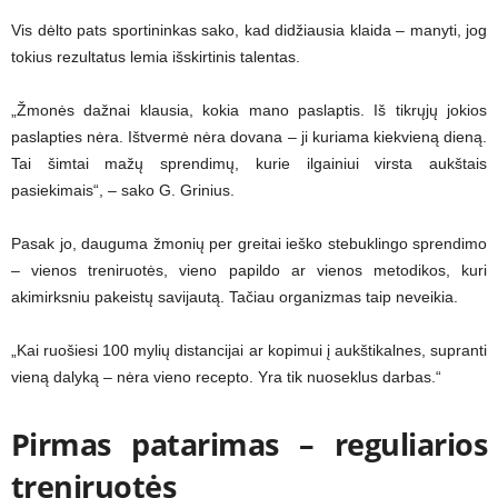
Vis dėlto pats sportininkas sako, kad didžiausia klaida – manyti, jog
tokius rezultatus lemia išskirtinis talentas.
„Žmonės dažnai klausia, kokia mano paslaptis. Iš tikrųjų jokios
paslapties nėra. Ištvermė nėra dovana – ji kuriama kiekvieną dieną.
Tai šimtai mažų sprendimų, kurie ilgainiui virsta aukštais
pasiekimais“, – sako G. Grinius.
Pasak jo, dauguma žmonių per greitai ieško stebuklingo sprendimo
– vienos treniruotės, vieno papildo ar vienos metodikos, kuri
akimirksniu pakeistų savijautą. Tačiau organizmas taip neveikia.
„Kai ruošiesi 100 mylių distancijai ar kopimui į aukštikalnes, supranti
vieną dalyką – nėra vieno recepto. Yra tik nuoseklus darbas.“
Pirmas patarimas – reguliarios
treniruotės