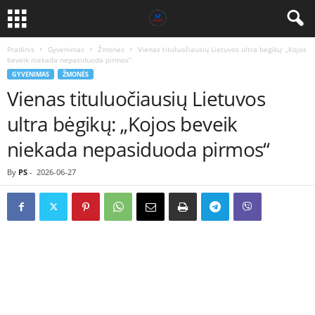
Pradinis
Gyvenimas
Žmonės
Vienas tituluočiausių Lietuvos ultra bėgikų: „Kojos
beveik niekada nepasiduoda pirmos“
GYVENIMAS
ŽMONĖS
Vienas tituluočiausių Lietuvos
ultra bėgikų: „Kojos beveik
niekada nepasiduoda pirmos“
By
PS
-
2026-06-27