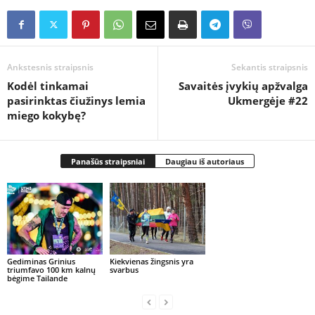
Ankstesnis straipsnis
Sekantis straipsnis
Kodėl tinkamai
Savaitės įvykių apžvalga
pasirinktas čiužinys lemia
Ukmergėje #22
miego kokybę?
Panašūs straipsniai
Daugiau iš autoriaus
Gediminas Grinius
Kiekvienas žingsnis yra
triumfavo 100 km kalnų
svarbus
bėgime Tailande