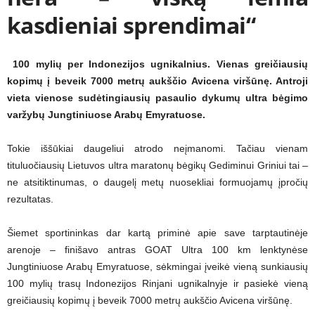
kasdieniai sprendimai“
100 mylių per Indonezijos ugnikalnius. Vienas greičiausių
kopimų į beveik 7000 metrų aukščio Avicena viršūnę. Antroji
vieta vienose sudėtingiausių pasaulio dykumų ultra bėgimo
varžybų Jungtiniuose Arabų Emyratuose.
Tokie iššūkiai daugeliui atrodo neįmanomi. Tačiau vienam
tituluočiausių Lietuvos ultra maratonų bėgikų Gediminui Griniui tai –
ne atsitiktinumas, o daugelį metų nuosekliai formuojamų įpročių
rezultatas.
Šiemet sportininkas dar kartą priminė apie save tarptautinėje
arenoje – finišavo antras GOAT Ultra 100 km lenktynėse
Jungtiniuose Arabų Emyratuose, sėkmingai įveikė vieną sunkiausių
100 mylių trasų Indonezijos Rinjani ugnikalnyje ir pasiekė vieną
greičiausių kopimų į beveik 7000 metrų aukščio Avicena viršūnę.