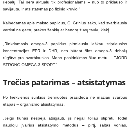
riebalų. Tai nėra aktualu tik profesionalams – nuo to priklauso ir
savijauta, ir atsistatymas po fizinio krūvio.“
Kalbėdamas apie maisto papildus, G. Grinius sako, kad svarbiausia
vertinti ne garsų prekės ženklą ar bendrą žuvų taukų kiekį.
„Rinkdamasis omega-3 papildus pirmiausia ieškau stipriausios
koncentracijos EPR ir DHR, nes būtent šios omega-3 riebalų
rūgštys yra svarbiausios. Mano pasirinkimas šiuo metu – FJORD
STRONG OMEGA-3 SPORT.“
Trečias patarimas – atsistatymas
Po kiekvienos sunkios treniruotės prasideda ne mažiau svarbus
etapas – organizmo atsistatymas.
„Jeigu kūnas nespėja atsigauti, jis negali toliau stiprėti. Todėl
naudoju įvairius atsistatymo metodus – pirtį, šaltas vonias,