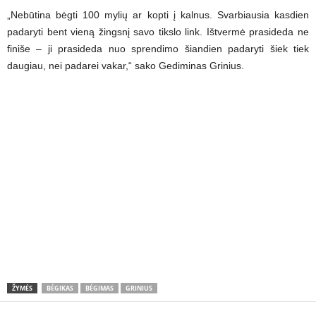
„Nebūtina bėgti 100 mylių ar kopti į kalnus. Svarbiausia kasdien
padaryti bent vieną žingsnį savo tikslo link. Ištvermė prasideda ne
finiše – ji prasideda nuo sprendimo šiandien padaryti šiek tiek
daugiau, nei padarei vakar,“ sako Gediminas Grinius.
ŽYMĖS
BĖGIKAS
BĖGIMAS
GRINIUS