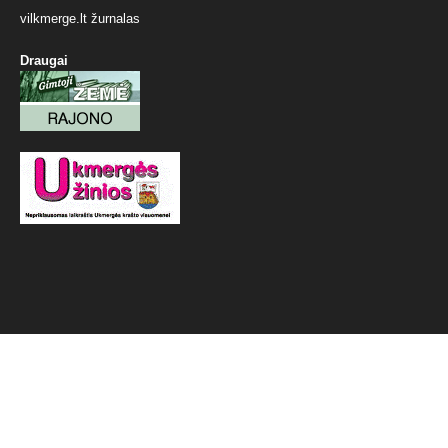
vilkmerge.lt žurnalas
Draugai