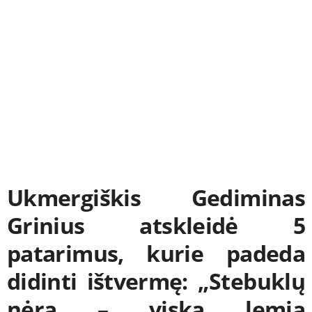
Ukmergiškis Gediminas
Grinius atskleidė 5
patarimus, kurie padeda
didinti ištvermę: „Stebuklų
nėra – viską lemia