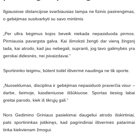
Ilgiausiose distancijose svarbiausias tampa ne fizinis pasirengimas,
o gebėjimas susitvarkyti su savo mintimis.
„Per ultra bėgimus kojos beveik niekada nepasiduoda pirmos.
Pirmiausia pavargsta galva. Kai išmoksti žengti dar vieną žingsnį
tada, kai atrodo, kad jau nebegali, supranti, jog tavo galimybės yra
gerokai didesnės, nei įsivaizdavai.“
Sportininko teigimu, būtent todėl ištvermė naudinga ne tik sporte.
„Nuoseklumas, disciplina ir gebėjimas nepasiduoti praverčia visur –
darbe, šeimoje, kasdieniuose iššūkiuose. Sportas tiesiog labai
greitai parodo, kiek iš tikrųjų gali.“
Nors Gedimino Griniaus pasiekimai daugeliui atrodo išskirtiniai,
pats sportininkas įsitikinęs, kad pagrindiniai ištvermės patarimai
tinka kiekvienam žmogui.