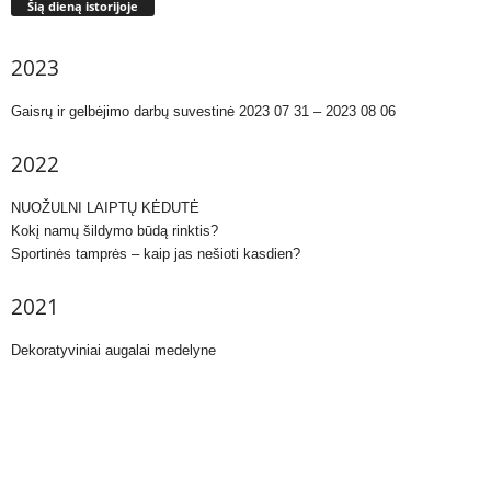
Šią dieną istorijoje
2023
Gaisrų ir gelbėjimo darbų suvestinė 2023 07 31 – 2023 08 06
2022
NUOŽULNI LAIPTŲ KĖDUTĖ
Kokį namų šildymo būdą rinktis?
Sportinės tamprės – kaip jas nešioti kasdien?
2021
Dekoratyviniai augalai medelyne