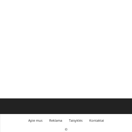
Apie mus
Reklama
Taisyklės
Kontaktai
©