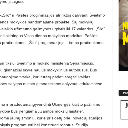
ymo įstaigose.
„Šilo“ ir Pašilės progimnazijos atrinktos dalyvauti Švietimo
s dienos mokyklos bandomajame projekte. Šių mokyklų
laikio užimtumo galimybės ugdytis iki 17 valandos. „Šilo“
inti skirtingus Visos dienos mokyklos modelius. Pašilės
s pradinukams, „Šilo“ progimnazijoje – tiems pradinukams,
m tikslui Švietimo ir mokslo ministerija Senamiesčio,
kų gimnazijai skyrė naujus mokyklinius autobusus. Bus
udojimo tvarka, kuri turėtų padėti spręsti įvairias
nes sąlygas miesto gimnazistams dalyvauti edukacinėse
Pa
iama ir pradedama įgyvendinti Ukmergės krašto pažinimo
kloje bus įrengiama „Gamtos mokslų laiptinė“,
kome jaunų žmonių, kurie prisidėtų prie Inovacijų studijos
okytis programuoti bei konstruoti robotus. Studija