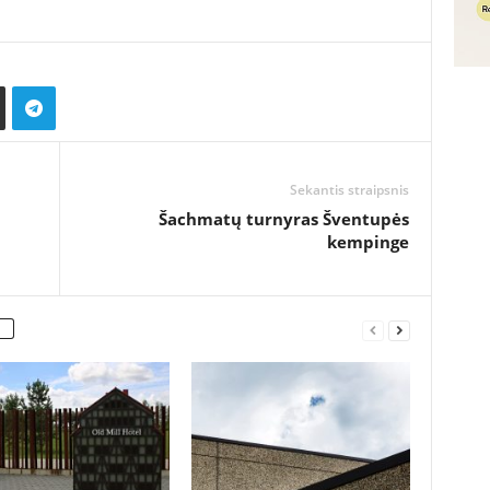
Sekantis straipsnis
Šachmatų turnyras Šventupės
kempinge