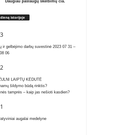
Daugiau paslaugų skelbimų čia.
 dieną istorijoje
3
ų ir gelbėjimo darbų suvestinė 2023 07 31 –
08 06
2
ULNI LAIPTŲ KĖDUTĖ
namų šildymo būdą rinktis?
inės tamprės – kaip jas nešioti kasdien?
1
atyviniai augalai medelyne