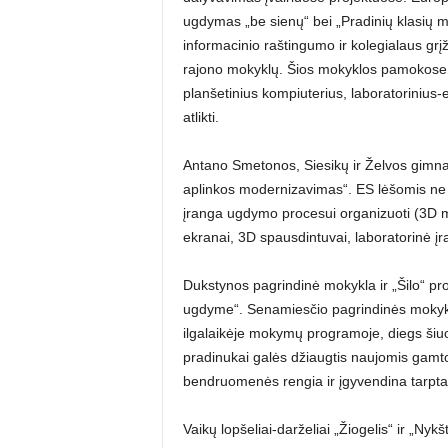
ugdymas „be sienų“ bei „Pradinių klasių 
informacinio raštingumo ir kolegialaus gr
rajono mokyklų. Šios mokyklos pamokose ir
planšetinius kompiuterius, laboratorinius
atlikti.
Antano Smetonos, Siesikų ir Želvos gimna
aplinkos modernizavimas“. ES lėšomis ne t
įranga ugdymo procesui organizuoti (3D mo
ekranai, 3D spausdintuvai, laboratorinė įran
Dukstynos pagrindinė mokykla ir „Šilo“ pr
ugdyme“. Senamiesčio pagrindinės mokykl
ilgalaikėje mokymų programoje, diegs šiu
pradinukai galės džiaugtis naujomis gam
bendruomenės rengia ir įgyvendina tarptaut
Vaikų lopšeliai-darželiai „Žiogelis“ ir „Nyk