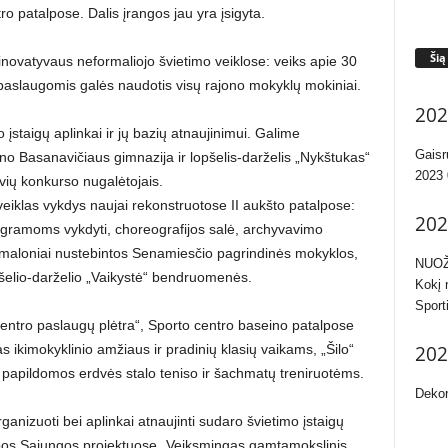
o patalpose. Dalis įrangos jau yra įsigyta.
Šią
 inovatyvaus neformaliojo švietimo veiklose: veiks apie 30
 paslaugomis galės naudotis visų rajono mokyklų mokiniai.
202
įstaigų aplinkai ir jų bazių atnaujinimui. Galime
Gaisr
o Basanavičiaus gimnazija ir lopšelis-darželis „Nykštukas“
2023 
vių konkurso nugalėtojais.
iklas vykdys naujai rekonstruotose II aukšto patalpose:
202
programoms vykdyti, choreografijos salė, archyvavimo
maloniai nustebintos Senamiesčio pagrindinės mokyklos,
NUOŽ
šelio-darželio „Vaikystė“ bendruomenės.
Kokį 
Sport
entro paslaugų plėtra“, Sporto centro baseino patalpose
202
s ikimokyklinio amžiaus ir pradinių klasių vaikams, „Šilo“
 papildomos erdvės stalo teniso ir šachmatų treniruotėms.
Dekor
anizuoti bei aplinkai atnaujinti sudaro švietimo įstaigų
opos Sąjungos projektuose „Veiksmingas gamtamokslinis