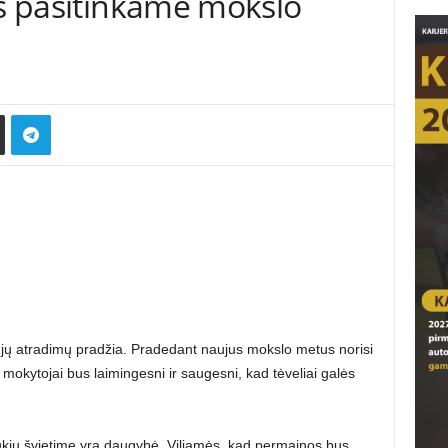
is pasitinkame mokslo
naujų atradimų pradžia. Pradedant naujus mokslo metus norisi
r mokytojai bus laimingesni ir saugesni, kad tėveliai galės
ššūkių švietime yra daugybė. Viliamės, kad permainos bus