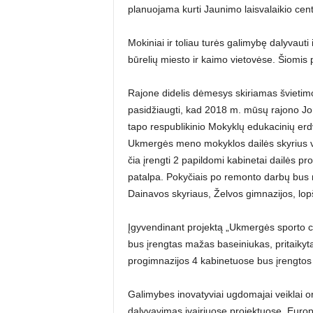
planuojama kurti Jaunimo laisvalaikio centr
Mokiniai ir toliau turės galimybę dalyvauti
būrelių miesto ir kaimo vietovėse. Šiomis
Rajone didelis dėmesys skiriamas švietimo 
pasidžiaugti, kad 2018 m. mūsų rajono Jon
tapo respublikinio Mokyklų edukacinių erd
Ukmergės meno mokyklos dailės skyrius ve
čia įrengti 2 papildomi kabinetai dailės 
patalpa. Pokyčiais po remonto darbų bus 
Dainavos skyriaus, Želvos gimnazijos, lop
Įgyvendinant projektą „Ukmergės sporto c
bus įrengtas mažas baseiniukas, pritaikyta
progimnazijos 4 kabinetuose bus įrengtos
Galimybes inovatyviai ugdomajai veiklai org
dalyvavimas įvairiuose projektuose. Eur