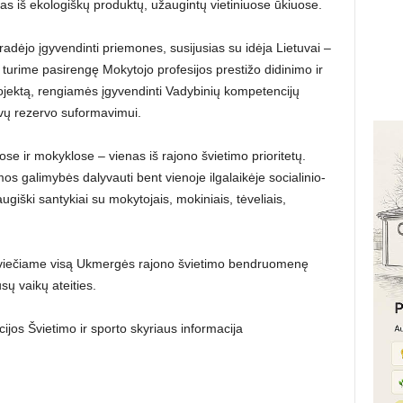
iš ekologiškų produktų, užaugintų vietiniuose ūkiuose.
adėjo įgyvendinti priemones, susijusias su idėja Lietuvai –
 turime pasirengę Mokytojo profesijos prestižo didinimo ir
jektą, rengiamės įgyvendinti Vadybinių kompetencijų
vų rezervo suformavimui.
se ir mokyklose – vienas iš rajono švietimo prioritetų.
s galimybės dalyvauti bent vienoje ilgalaikėje socialinio-
iški santykiai su mokytojais, mokiniais, tėveliais,
 kviečiame visą Ukmergės rajono švietimo bendruomenę
ų vaikų ateities.
jos Švietimo ir sporto skyriaus informacija