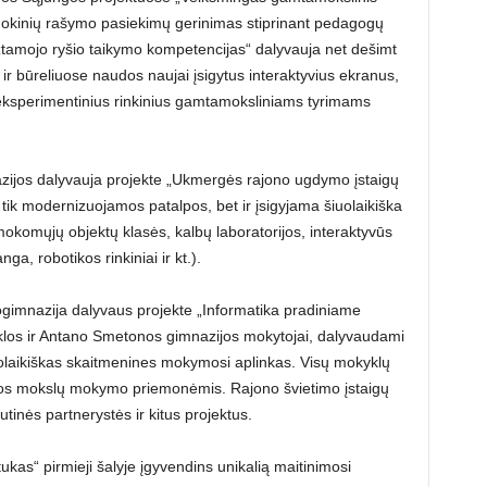
mokinių rašymo pasiekimų gerinimas stiprinant pedagogų
įžtamojo ryšio taikymo kompetencijas“ dalyvauja net dešimt
 būreliuose naudos naujai įsigytus interaktyvius ekranus,
-eksperimentinius rinkinius gamtamoksliniams tyrimams
zijos dalyvauja projekte „Ukmergės rajono ugdymo įstaigų
ik modernizuojamos patalpos, bet ir įsigyjama šiuolaikiška
komųjų objektų klasės, kalbų laboratorijos, interaktyvūs
ga, robotikos rinkiniai ir kt.).
ogimnazija dalyvaus projekte „Informatika pradiniame
os ir Antano Smetonos gimnazijos mokytojai, dalyvaudami
olaikiškas skaitmenines mokymosi aplinkas. Visų mokyklų
tos mokslų mokymo priemonėmis. Rajono švietimo įstaigų
inės partnerystės ir kitus projektus.
štukas“ pirmieji šalyje įgyvendins unikalią maitinimosi