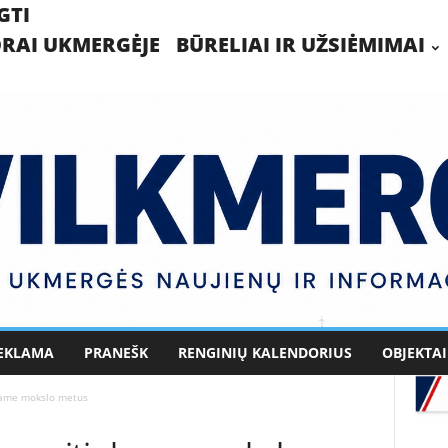
GTI
RAI UKMERGĖJE
BŪRELIAI IR UŽSIĖMIMAI
EKLAMA
PRANEŠK
RENGINIŲ KALENDORIUS
OBJEKTAI
nkame mokslo metus