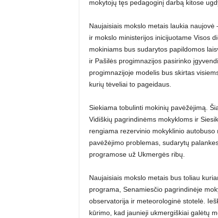
mokytojų tęs pedagoginį darbą kitose ugd
Naujaisiais mokslo metais laukia naujovė –
ir mokslo ministerijos inicijuotame Viso
mokiniams bus sudarytos papildomos laisva
ir Pašilės progimnazijos pasirinko įgyvend
progimnazijoje modelis bus skirtas visiem
kurių tėveliai to pageidaus.
Siekiama tobulinti mokinių pavėžėjimą. Šia
Vidiškių pagrindinėms mokykloms ir Siesi
rengiama rezervinio mokyklinio autobuso na
pavėžėjimo problemas, sudarytų palankes
programose už Ukmergės ribų.
Naujaisiais mokslo metais bus toliau kur
programa, Senamiesčio pagrindinėje moky
observatorija ir meteorologinė stotelė. Ieš
kūrimo, kad jaunieji ukmergiškiai galėtų m