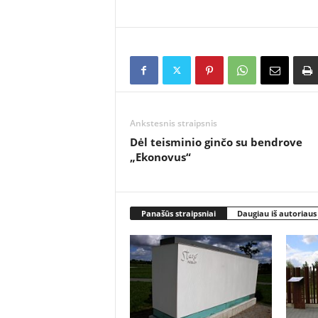
Ankstesnis straipsnis
Dėl teisminio ginčo su bendrove
„Ekonovus“
Panašūs straipsniai
Daugiau iš autoriaus