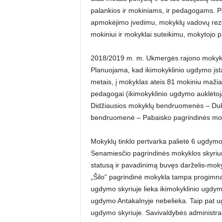
palankios ir mokiniams, ir pedagogams. Pag
apmokėjimo įvedimu, mokyklų vadovų reze
mokiniui ir mokyklai suteikimu, mokytojo pr
2018/2019 m. m. Ukmergės rajono mokyklo
Planuojama, kad ikimokyklinio ugdymo įst
metais, į mokyklas ateis 81 mokiniu maži
pedagogai (ikimokyklinio ugdymo auklėtojai
Didžiausios mokyklų bendruomenės – Duks
bendruomenė – Pabaisko pagrindinės mo
Mokyklų tinklo pertvarka palietė 6 ugdym
Senamiesčio pagrindinės mokyklos skyrium
statusą ir pavadinimą buvęs darželis-mokyk
„Šilo“ pagrindinė mokykla tampa progimnaz
ugdymo skyriuje lieka ikimokyklinio ugdymo
ugdymo Antakalnyje nebelieka. Taip pat u
ugdymo skyriuje. Savivaldybės administrac