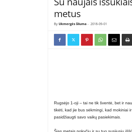
Su naujais iššūkia
ė
metus
s
n
a
By
Ukmergės šiluma
-
2018-09-01
u
j
i
e
n
ų
p
o
r
t
a
l
Rugsėjo 1-oji – tai ne tik šventė, bet ir 
a
s
tikėti, kad jie bus sėkmingi, kad mokiniai i
pasidžiaugti savo vaikų pasiekimais.
Šias metais pokyčių ir su tuo susijusių i