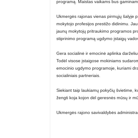
programą. Maistas vaikams bus gaminamas 
Ukmergės rajonas vienas pirmųjų šalyje pr
mokytojo profesijos prestižo didinimu. Jau
jaunų mokytojų pritraukimo programos pro
stiprinimo programą ugdymo įstaigų vado
Gera socialinė ir emocinė aplinka darželiuo
Todėl visose įstaigose mokiniams sudaromo
emocinio ugdymo programoje, kuriami draug
socialiniais partneriais.
Siekiant taip laukiamų pokyčių švietime,
žengti koja kojon dėl geresnės mūsų ir mūs
Ukmergės rajono savivaldybės administraci