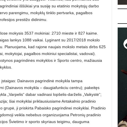
rindiniai iššūkiai yra susiję su etatinio mokytojų darbo
rvo parengimu, mokyklų tinklo pertvarka, pagalbos
ofesijos prestižo didinimu.
se mokysis 3537 mokiniai: 2710 mieste ir 827 kaime.
aigas lankys 1088 vaikai. Lyginant su 2017/2018 mokslo
au. Planuojama, kad rajone naujais mokslo metais dirbs 625
, mokytojai, pagalbos mokiniui specialistai, vadovai).
tynos pagrindinės mokyklos ir Sporto centro, mažiausia
kyklos.
o įstaigas: Dainavos pagrindinė mokykla tampa
i (Dainavos mokykla – daugiafunkciu centru); pakeitęs
la „Varpelis“ dabar vadinasi lopšelis-darželis „Vaikystė“;
ija; šiai mokyklai priklausiusiame Antakalnio pradinio
 grupė, ji priskirta Pabaisko pagrindinei mokyklai. Pradinio
gdomoji veikla nebebus organizuojama Petronių pradinio
ijos Švietimo ir sporto skyriaus teigimu, dauguma