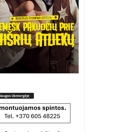
slaugos Ukmergėje