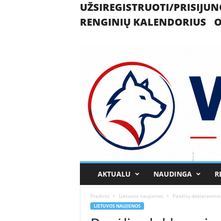
UŽSIREGISTRUOTI/PRISIJUN
RENGINIŲ KALENDORIUS
O
U
AKTUALU
NAUDINGA
R
k
m
Pradinis
Lietuvos naujienos
Pasėlių deklaravimo
e
LIETUVOS NAUJIENOS
r
g