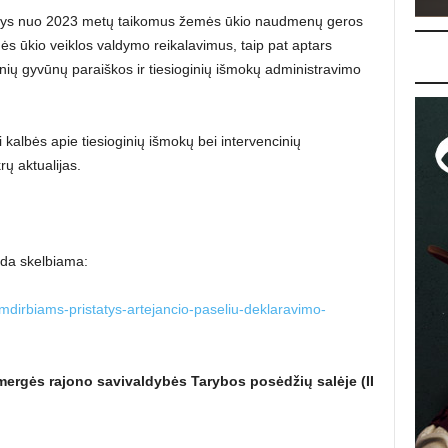
statys nuo 2023 metų taikomus žemės ūkio naudmenų geros
ės ūkio veiklos valdymo reikalavimus, taip pat aptars
nių gyvūnų paraiškos ir tiesioginių išmokų administravimo
kalbės apie tiesioginių išmokų bei intervencinių
ų aktualijas.
oda skelbiama:
-zemdirbiams-pristatys-artejancio-paseliu-deklaravimo-
mergės rajono savivaldybės Tarybos posėdžių salėje (II