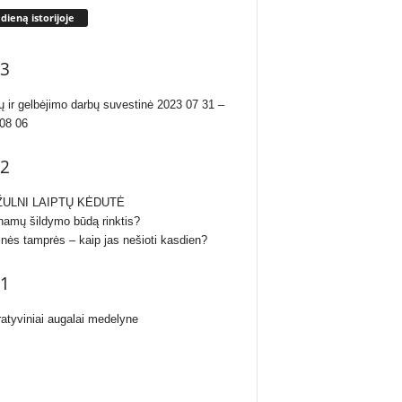
 dieną istorijoje
3
ų ir gelbėjimo darbų suvestinė 2023 07 31 –
08 06
2
ULNI LAIPTŲ KĖDUTĖ
namų šildymo būdą rinktis?
inės tamprės – kaip jas nešioti kasdien?
1
atyviniai augalai medelyne