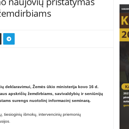
mo naujovių pristatymas
žemdirbiams
ų deklaravimui, Žemės ūkio ministerija kovo 16 d.
lytaus apskričių žemdirbiams, savivaldybių ir seniūnijų
istams surengs nuotolinį informacinį seminarą.
, tiesioginių išmokų, intervencinių priemonių
sijos.