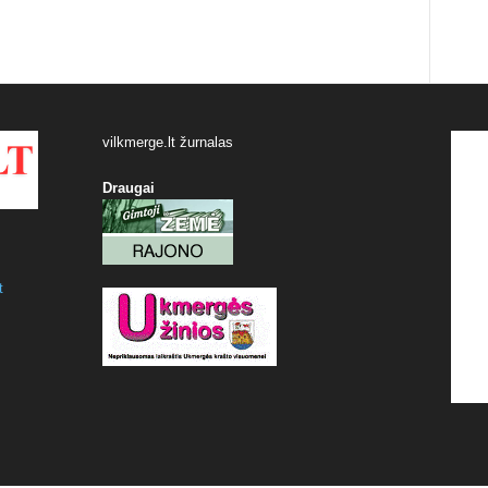
vilkmerge.lt žurnalas
Draugai
t