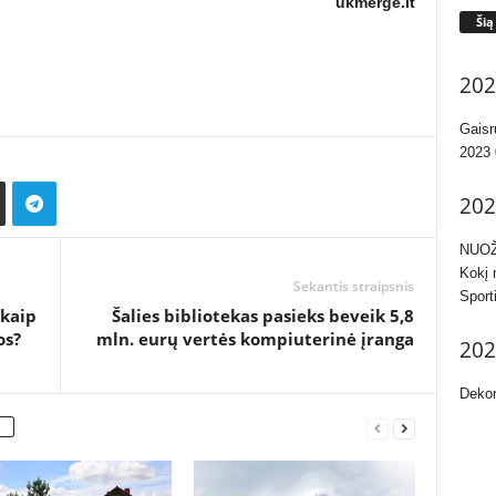
ukmerge.lt
Šią
202
Gaisr
2023 
202
NUOŽ
Kokį 
Sekantis straipsnis
Sport
 kaip
Šalies bibliotekas pasieks beveik 5,8
os?
mln. eurų vertės kompiuterinė įranga
202
Dekor