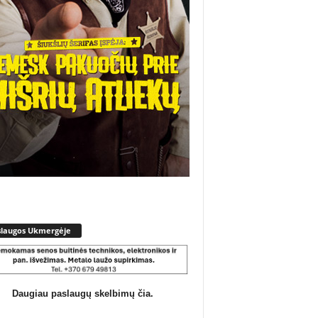
slaugos Ukmergėje
Daugiau paslaugų skelbimų čia.