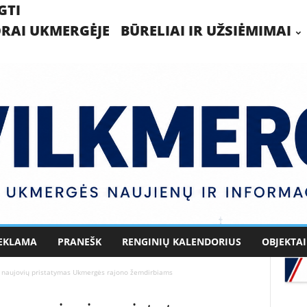
GTI
RAI UKMERGĖJE
BŪRELIAI IR UŽSIĖMIMAI
EKLAMA
PRANEŠK
RENGINIŲ KALENDORIUS
OBJEKTAI
 naujovių pristatymas Ukmergės rajono žemdirbiams