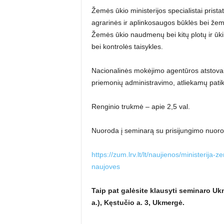
Žemės ūkio ministerijos specialistai pri
agrarinės ir aplinkosaugos būklės bei žem
Žemės ūkio naudmenų bei kitų plotų ir ūki
bei kontrolės taisykles.
Nacionalinės mokėjimo agentūros atstovai 
priemonių administravimo, atliekamų patikr
Renginio trukmė – apie 2,5 val.
Nuoroda į seminarą su prisijungimo nuor
https://zum.lrv.lt/lt/naujienos/ministerija
naujoves
Taip pat galėsite klausyti seminaro Uk
a.), Kęstučio a. 3, Ukmergė.