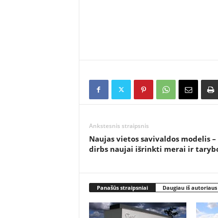
Ankstesnis straipsnis
Naujas vietos savivaldos modelis –
dirbs naujai išrinkti merai ir taryb
Panašūs straipsniai
Daugiau iš autoriaus