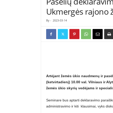
Pasėlių deklaravi
ė
Ukmergės rajono 
s
n
a
By
-
2023-03-14
u
j
i
e
n
ų
p
o
r
t
Artėjant žemės ūkio naudmenų ir pasėli
a
(ketvirtadienį) 10.00 val. Vilniaus ir A
l
žemės ūkio skyrių vedėjams ir special
a
s
Seminare bus aptarti deklaravimo paraiškų
administravimo ir kiti klausimai, vyks disku