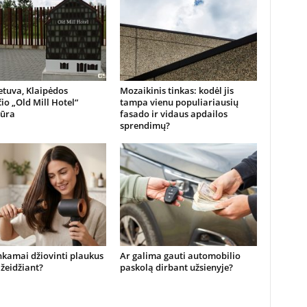
etuva, Klaipėdos
Mozaikinis tinkas: kodėl jis
io „Old Mill Hotel“
tampa vienu populiariausių
iūra
fasado ir vidaus apdailos
sprendimų?
nkamai džiovinti plaukus
Ar galima gauti automobilio
žeidžiant?
paskolą dirbant užsienyje?