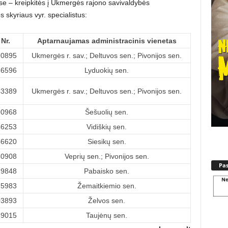
se – kreipkitės į Ukmergės rajono savivaldybės
 skyriaus vyr. specialistus:
 Nr.
Aptarnaujamas administracinis vienetas
90895
Ukmergės r. sav.; Deltuvos sen.; Pivonijos sen.
36596
Lyduokių sen.
43389
Ukmergės r. sav.; Deltuvos sen.; Pivonijos sen.
90968
Šešuolių sen.
46253
Vidiškių sen.
46620
Siesikų sen.
50908
Veprių sen.; Pivonijos sen.
Pa
29848
Pabaisko sen.
75983
Žemaitkiemio sen.
03893
Želvos sen.
69015
Taujėnų sen.