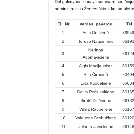
Dėl galimybės klausyti seminaro seniūnijo
administracijos Žemės ūkio ir kaimo plėtros
Eil. Nr.
Vardas, pavardė
Tel.
1.
Asta Dutkienė
8694
2.
Teresė Naujanienė
8619
Neringa
3.
8612
Adomavičienė
4.
Algis Macijauskas
8615
5.
Rita Čirbienė
8340
6.
Lina Kuodelienė
8663
7.
Daiva Pečiukaitienė
8616
8.
Birutė Diliūnienė
8618
9.
Vilma Raupelienė
8616
10.
Valduonė Drobužienė
8612
11.
Jolanta Janickienė
8614