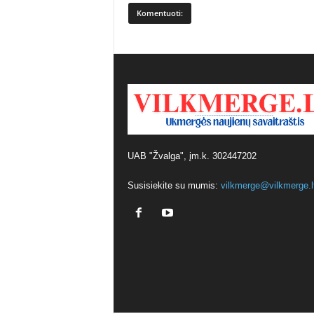
UAB "Žvalga", įm.k. 302447202
Susisiekite su mumis:
vilkmerge@vilkmerge.l