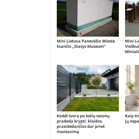
Mini Lietuva Panevėžio Mieste
Mini Li
Esančio „Stasys Museum“
Viešbuč
Miniat
Kodėl tvora po kelių sezonų
Kaip ti
pradeda krypti: klaidos,
jų nepa
prasidedančios dar prieš
montavimą