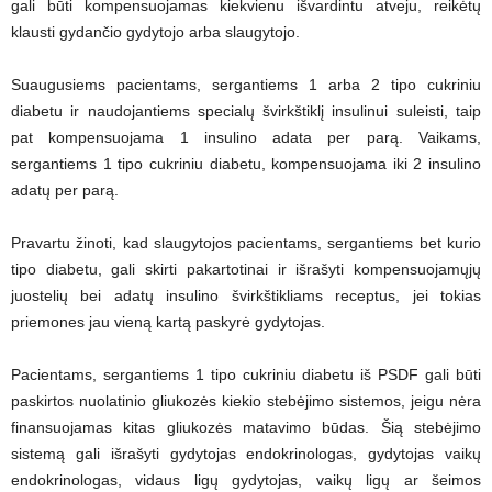
gali būti kompensuojamas kiekvienu išvardintu atveju, reikėtų
klausti gydančio gydytojo arba slaugytojo.
Suaugusiems pacientams, sergantiems 1 arba 2 tipo cukriniu
diabetu ir naudojantiems specialų švirkštiklį insulinui suleisti, taip
pat kompensuojama 1 insulino adata per parą. Vaikams,
sergantiems 1 tipo cukriniu diabetu, kompensuojama iki 2 insulino
adatų per parą.
Pravartu žinoti, kad slaugytojos pacientams, sergantiems bet kurio
tipo diabetu, gali skirti pakartotinai ir išrašyti kompensuojamųjų
juostelių bei adatų insulino švirkštikliams receptus, jei tokias
priemones jau vieną kartą paskyrė gydytojas.
Pacientams, sergantiems 1 tipo cukriniu diabetu iš PSDF gali būti
paskirtos nuolatinio gliukozės kiekio stebėjimo sistemos, jeigu nėra
finansuojamas kitas gliukozės matavimo būdas. Šią stebėjimo
sistemą gali išrašyti gydytojas endokrinologas, gydytojas vaikų
endokrinologas, vidaus ligų gydytojas, vaikų ligų ar šeimos