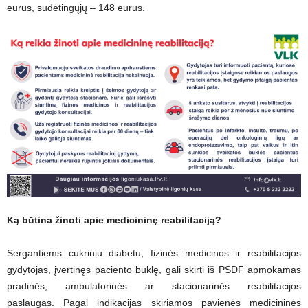
eurus, sudėtingųjų – 148 eurus.
Ką būtina žinoti apie medicininę reabilitaciją?
Sergantiems cukriniu diabetu, fizinės medicinos ir reabilitacijos
gydytojas, įvertinęs paciento būklę, gali skirti iš PSDF apmokamas
pradinės, ambulatorinės ar stacionarinės reabilitacijos
paslaugas. Pagal indikacijas skiriamos pavienės medicininės