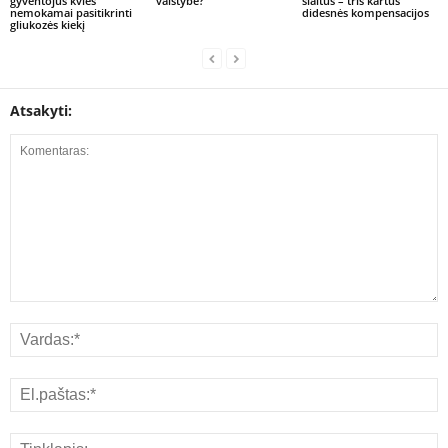
gyventojus kvies
valstybė?
šlaitus – tris kartus
nemokamai pasitikrinti
didesnės kompensacijos
gliukozės kiekį
Atsakyti: