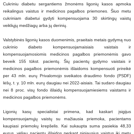
Cukriniu diabetu sergantiems žmonėms ligonių kasos apmoka
reikalingus vaistus ir medicinos pagalbos priemones. Šiuo metu
cukriniam diabetui gydyti kompensuojama 30 skirtingų vaistų
veikliųjų medžiagų arba jų derinių.
Valstybinės ligonių kasos duomenimis, praeitais metais gydymą nuo
cukrinio diabeto kompensuojamaisiais vaistais ir
kompensuojamosiomis medicinos pagalbos priemonėmis gavo
beveik 155 tūkst. pacientų. Šių pacientų gydymo vaistais ir
medicinos pagalbos priemonėmis išlaidoms kompensuoti prireikė
per 43 mln. eurų Privalomojo sveikatos draudimo fondo (PSDF)
lėšų, t. y. 10 mln. eurų daugiau nei 2022-aisiais. Tai sudaro daugiau
nei 8 proc. visų fondo išlaidų kompensuojamiesiems vaistams ir
medicinos pagalbos priemonėms.
Ligonių kasų specialistai primena, kad kaskart įsigijus
kompensuojamųjų vaistų su mažiausia priemoka, pacientams
kaupiasi priemokų krepšelis. Kai sukaupta suma pasiekia 48,33
eurus, vėliau pacientų išlaidos perkant pigiausius vaistus iki metų