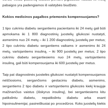
pabaigos yra padengiamos iš valstybės biudžeto.
Kokios medicinos pagalbos priemonės kompensuojamos?
1 tipo cukriniu diabetu sergantiems pacientams iki 24 metų gali būti
apmokama iki 1 800 diagnostinių juostelių gliukozei nustatyti,
asmenims nuo 24 metų – iki 1 200 diagnostinių juostelių per metus;
2 tipo cukriniu diabetu sergantiems vaikams ir asmenims iki 24
metų, vartojantiems insuliną, − iki 900 juostelių per metus; 2 tipo
cukriniu diabetu sergantiesiems nuo 24 metų, vartojantiems
insuliną, gali būti kompensuojama iki 600 juostelių per metus.
Taip pat diagnostinės juostelės gliukozei nustatyti kompensuojamos
nėščiosioms, sergančioms gestaciniu diabetu, asmenims,
sergantiems 2 tipo diabetu ir vartojantiems gliukozės kiekį kraujyje
mažinančius vaistus (išskyrus insuliną), bei sergantiesiems kitu
patikslintu diabetu, nepatikslintu diabetu arba esant
hipoinsulinemijai, pasireiškusiai po procedūros. Koks juostelių kiekis