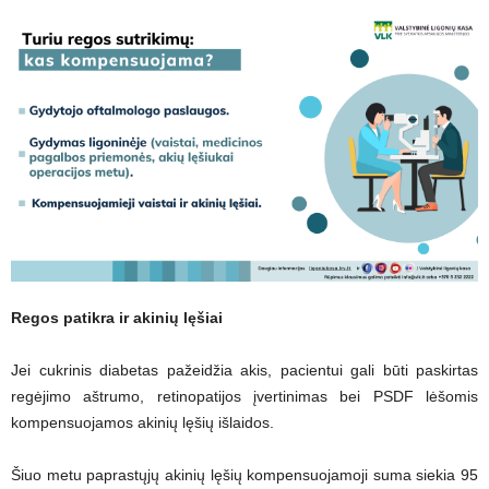
Regos patikra ir akinių lęšiai
Jei cukrinis diabetas pažeidžia akis, pacientui gali būti paskirtas
regėjimo aštrumo, retinopatijos įvertinimas bei PSDF lėšomis
kompensuojamos akinių lęšių išlaidos.
Šiuo metu paprastųjų akinių lęšių kompensuojamoji suma siekia 95