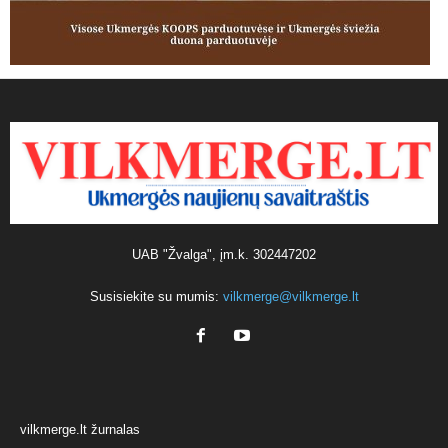
UAB "Žvalga", įm.k. 302447202
Susisiekite su mumis:
vilkmerge@vilkmerge.lt
vilkmerge.lt žurnalas