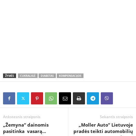
ŽYMĖS
CUKRALIGĖ
DIABETAS
KOMPENSACIJOS
Ankstesnis straipsnis
Sekantis straipsnis
„Žemyna“ dainomis
„Moller Auto“ Lietuvoje
pasitinka vasarą…
pradės teikti automobilių