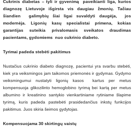
Cukrinis diabetas – tyli ir gyvenimą paveikianti liga, kurios
diagnozę Lietuvoje išgirsta vis daugiau žmonių. Tačiau
šiandien galimybių šiai ligai suvaldyti daugėja, jos
modernėja. Ligonių kasų specialistai primena, kokias
garantijas suteikia privalomasis sveikatos draudimas
pacientams, gydomiems nuo cukrinio diabeto.
Tyrimai padeda stebėti pakitimus
Nustačius cukrinio diabeto diagnozę, pacientui yra svarbu stebėti,
kiek yra veiksmingos jam taikomos priemonės ir gydymas. Gydymo
veiksmingumui nustatyti ligonių kasos kartus per metus
kompensuoja glikozilinto hemoglobino tyrimą bei kartą per metus
albumino ir kreatinino santykio vienkartiniame rytiniame šlapime
tyrimą, kuris padeda pastebėti prasidedančius inkstų funkcijos
pakitimus. Juos skiria šeimos gydytojas.
Kompensuojama 30 skirtingų vaistų