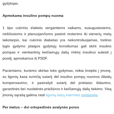
gydytojas.
Apmokama insulino pompų nuoma
1 tipo cukriniu diabetu sergantiems vaikams, suaugusiesiems,
nėščiosioms ir planuojančioms pastoti moterims iki vienerių metų
laikotarpio, kai cukrinis diabetas yra nekontroliuojamas, tretinio
lygio gydymo įstaigos gydytojų konsiliumas gali skirti insulino
pompas ir vienkartinių keičiamųjų dalių rinkinį insulinui suleisti į
poodį, apmokamus iš PSDF.
Pacientams, kuriems skirtas toks gydymas, reikia kreiptis į įmonę,
su ligonių kasa turinčią sutartį dėl insulino pompų nuomos išlaidų
kompensavimo, ir pasirašyti sutartį dėl prietaiso išdavimo,
garantinės bei nuolatinės priežiūros ir keičiamųjų dalių tiekimo. Visą
įmonių sąrašą galima rasti
ligonių kasų interneto
svetainėje
.
Per metus – dvi ortopedinės avalynės poros