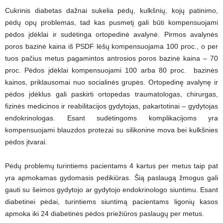
Cukrinis diabetas dažnai sukelia pėdų, kulkšnių, kojų patinimo,
pėdų opų problemas, tad kas pusmetį gali būti kompensuojami
pėdos įdėklai ir sudėtinga ortopedinė avalynė. Pirmos avalynės
poros bazinė kaina iš PSDF lėšų kompensuojama 100 proc., o per
tuos pačius metus pagamintos antrosios poros bazinė kaina – 70
proc. Pėdos įdėklai kompensuojami 100 arba 80 proc. bazinės
kainos, priklausomai nuo socialinės grupės. Ortopedinę avalynę ir
pėdos įdėklus gali paskirti ortopedas traumatologas, chirurgas,
fizinės medicinos ir reabilitacijos gydytojas, pakartotinai – gydytojas
endokrinologas. Esant sudėtingoms komplikacijoms yra
kompensuojami blauzdos protezai su silikonine mova bei kulkšnies
pėdos įtvarai.
Pėdų problemų turintiems pacientams 4 kartus per metus taip pat
yra apmokamas gydomasis pedikiūras. Šią paslaugą žmogus gali
gauti su šeimos gydytojo ar gydytojo endokrinologo siuntimu. Esant
diabetinei pėdai, turintiems siuntimą pacientams ligonių kasos
apmoka iki 24 diabetinės pėdos priežiūros paslaugų per metus.