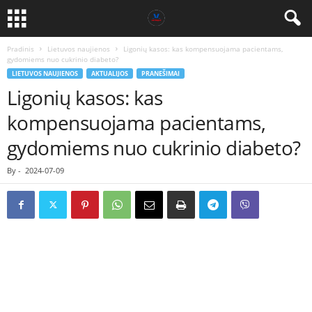
Pradinis
Lietuvos naujienos
Ligonių kasos: kas kompensuojama pacientams,
gydomiems nuo cukrinio diabeto?
LIETUVOS NAUJIENOS
AKTUALIJOS
PRANEŠIMAI
Ligonių kasos: kas
kompensuojama pacientams,
gydomiems nuo cukrinio diabeto?
By
-
2024-07-09