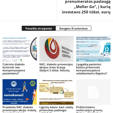
prenumeratos paslaugą
„Moller Go“, į kurią
investavo 250 tūkst. eurų
Panašūs straipsniai
Daugiau iš autoriaus
Cukrinio diabeto
NKC: diabeto prevencijos
Į pagalbą pacientui:
kontrolė: kas
akcijos metu kraują
kokios priemonės
kompensuojama
išsityrė 2 tūkst. lietuvių
kompensuojamos
pacientams?
nelaikantiems šlapimo?
Prasideda NKC diabeto
Ligonių kasos: kam vaistų
Prižiūrintiems
prevencijos akcija: miestų
priemokas padengia
melioracijos griovių