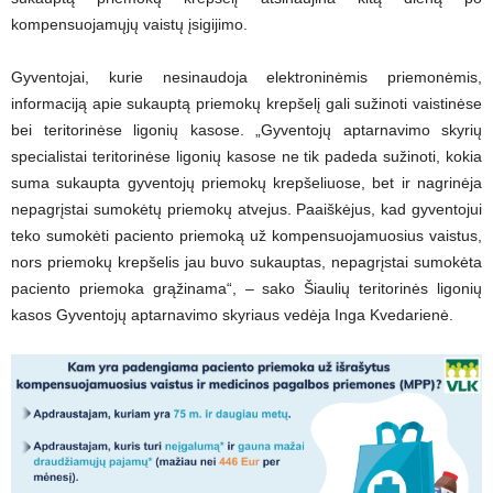
kompensuojamųjų vaistų įsigijimo.
Gyventojai, kurie nesinaudoja elektroninėmis priemonėmis,
informaciją apie sukauptą priemokų krepšelį gali sužinoti vaistinėse
bei teritorinėse ligonių kasose. „Gyventojų aptarnavimo skyrių
specialistai teritorinėse ligonių kasose ne tik padeda sužinoti, kokia
suma sukaupta gyventojų priemokų krepšeliuose, bet ir nagrinėja
nepagrįstai sumokėtų priemokų atvejus. Paaiškėjus, kad gyventojui
teko sumokėti paciento priemoką už kompensuojamuosius vaistus,
nors priemokų krepšelis jau buvo sukauptas, nepagrįstai sumokėta
paciento priemoka grąžinama“, – sako Šiaulių teritorinės ligonių
kasos Gyventojų aptarnavimo skyriaus vedėja Inga Kvedarienė.