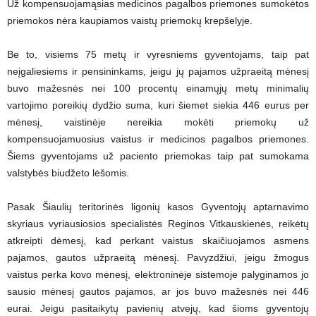
Už kompensuojamąsias medicinos pagalbos priemones sumokėtos
priemokos nėra kaupiamos vaistų priemokų krepšelyje.
Be to, visiems 75 metų ir vyresniems gyventojams, taip pat
neįgaliesiems ir pensininkams, jeigu jų pajamos užpraeitą mėnesį
buvo mažesnės nei 100 procentų einamųjų metų minimalių
vartojimo poreikių dydžio suma, kuri šiemet siekia 446 eurus per
mėnesį, vaistinėje nereikia mokėti priemokų už
kompensuojamuosius vaistus ir medicinos pagalbos priemones.
Šiems gyventojams už paciento priemokas taip pat sumokama
valstybės biudžeto lėšomis.
Pasak Šiaulių teritorinės ligonių kasos Gyventojų aptarnavimo
skyriaus vyriausiosios specialistės Reginos Vitkauskienės, reikėtų
atkreipti dėmesį, kad perkant vaistus skaičiuojamos asmens
pajamos, gautos užpraeitą mėnesį. Pavyzdžiui, jeigu žmogus
vaistus perka kovo mėnesį, elektroninėje sistemoje palyginamos jo
sausio mėnesį gautos pajamos, ar jos buvo mažesnės nei 446
eurai. Jeigu pasitaikytų pavienių atvejų, kad šioms gyventojų