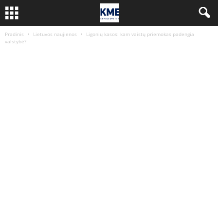
Pradinis
Lietuvos naujienos
Ligonių kasos: kam vaistų priemokas padengia
valstybė?