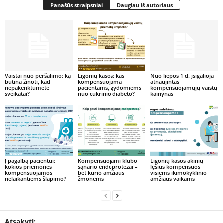
Panašūs straipsniai
Daugiau iš autoriaus
Vaistai nuo peršalimo: ką
Ligonių kasos: kas
Nuo liepos 1 d. įsigalioja
būtina žinoti, kad
kompensuojama
atnaujintas
nepakenktumėte
pacientams, gydomiems
kompensuojamųjų vaistų
sveikatai?
nuo cukrinio diabeto?
kainynas
Į pagalbą pacientui:
Kompensuojami klubo
Ligonių kasos akinių
kokios priemonės
sąnario endoprotezai –
lęšius kompensuos
kompensuojamos
bet kurio amžiaus
visiems ikimokyklinio
nelaikantiems šlapimo?
žmonėms
amžiaus vaikams
Atsakyti: