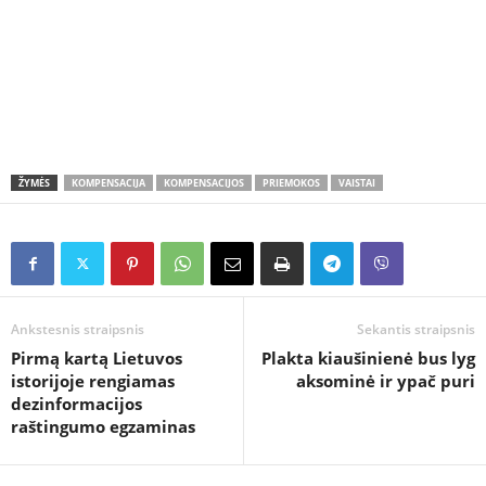
ŽYMĖS
KOMPENSACIJA
KOMPENSACIJOS
PRIEMOKOS
VAISTAI
Ankstesnis straipsnis
Sekantis straipsnis
Pirmą kartą Lietuvos
Plakta kiaušinienė bus lyg
istorijoje rengiamas
aksominė ir ypač puri
dezinformacijos
raštingumo egzaminas