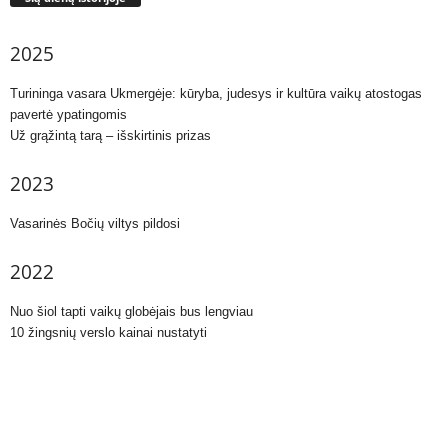
2025
Turininga vasara Ukmergėje: kūryba, judesys ir kultūra vaikų atostogas
pavertė ypatingomis
Už grąžintą tarą – išskirtinis prizas
2023
Vasarinės Bočių viltys pildosi
2022
Nuo šiol tapti vaikų globėjais bus lengviau
10 žingsnių verslo kainai nustatyti