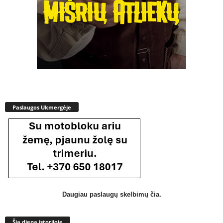
Paslaugos Ukmergėje
Daugiau paslaugų skelbimų čia.
Šią dieną istorijoje