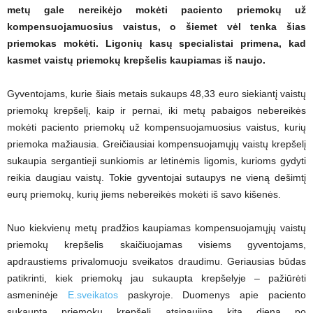
metų gale nereikėjo mokėti paciento priemokų už
kompensuojamuosius vaistus, o šiemet vėl tenka šias
priemokas mokėti. Ligonių kasų specialistai primena, kad
kasmet vaistų priemokų krepšelis kaupiamas iš naujo.
Gyventojams, kurie šiais metais sukaups 48,33 euro siekiantį vaistų
priemokų krepšelį, kaip ir pernai, iki metų pabaigos nebereikės
mokėti paciento priemokų už kompensuojamuosius vaistus, kurių
priemoka mažiausia. Greičiausiai kompensuojamųjų vaistų krepšelį
sukaupia sergantieji sunkiomis ar lėtinėmis ligomis, kurioms gydyti
reikia daugiau vaistų. Tokie gyventojai sutaupys ne vieną dešimtį
eurų priemokų, kurių jiems nebereikės mokėti iš savo kišenės.
Nuo kiekvienų metų pradžios kaupiamas kompensuojamųjų vaistų
priemokų krepšelis skaičiuojamas visiems gyventojams,
apdraustiems privalomuoju sveikatos draudimu. Geriausias būdas
patikrinti, kiek priemokų jau sukaupta krepšelyje – pažiūrėti
asmeninėje
E.sveikatos
paskyroje. Duomenys apie paciento
sukauptą priemokų krepšelį atsinaujina kitą dieną po