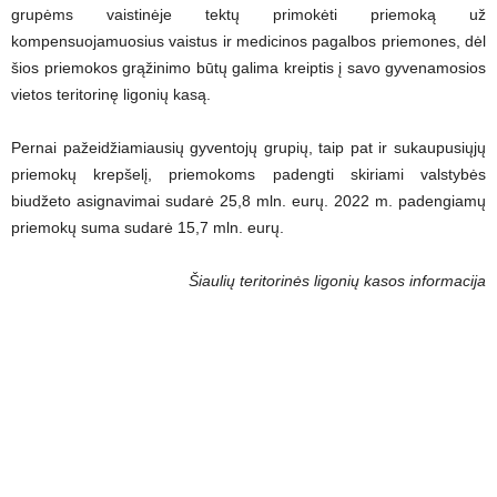
grupėms vaistinėje tektų primokėti priemoką už
kompensuojamuosius vaistus ir medicinos pagalbos priemones, dėl
šios priemokos grąžinimo būtų galima kreiptis į savo gyvenamosios
vietos teritorinę ligonių kasą.
Pernai pažeidžiamiausių gyventojų grupių, taip pat ir sukaupusiųjų
priemokų krepšelį, priemokoms padengti skiriami valstybės
biudžeto asignavimai sudarė 25,8 mln. eurų. 2022 m. padengiamų
priemokų suma sudarė 15,7 mln. eurų.
Šiaulių teritorinės ligonių kasos informacija