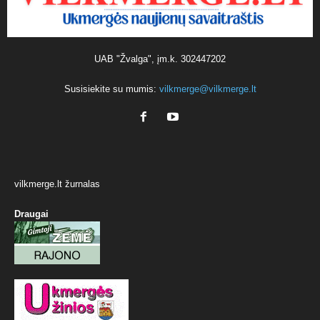
UAB "Žvalga", įm.k. 302447202
Susisiekite su mumis:
vilkmerge@vilkmerge.lt
vilkmerge.lt žurnalas
Draugai