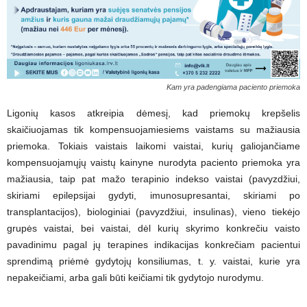
Kam yra padengiama paciento priemoka
Ligonių kasos atkreipia dėmesį, kad priemokų krepšelis
skaičiuojamas tik kompensuojamiesiems vaistams su mažiausia
priemoka. Tokiais vaistais laikomi vaistai, kurių galiojančiame
kompensuojamųjų vaistų kainyne nurodyta paciento priemoka yra
mažiausia, taip pat mažo terapinio indekso vaistai (pavyzdžiui,
skiriami epilepsijai gydyti, imunosupresantai, skiriami po
transplantacijos), biologiniai (pavyzdžiui, insulinas), vieno tiekėjo
grupės vaistai, bei vaistai, dėl kurių skyrimo konkrečiu vaisto
pavadinimu pagal jų terapines indikacijas konkrečiam pacientui
sprendimą priėmė gydytojų konsiliumas, t. y. vaistai, kurie yra
nepakeičiami, arba gali būti keičiami tik gydytojo nurodymu.