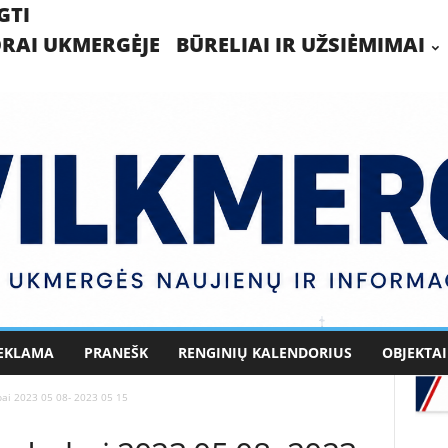
GTI
RAI UKMERGĖJE
BŪRELIAI IR UŽSIĖMIMAI
EKLAMA
PRANEŠK
RENGINIŲ KALENDORIUS
OBJEKTAI
rbai 2023 05 08- 2023 05 15