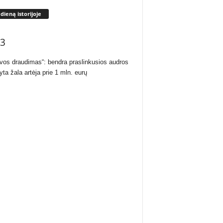
 dieną istorijoje
3
uvos draudimas“: bendra praslinkusios audros
yta žala artėja prie 1 mln. eurų