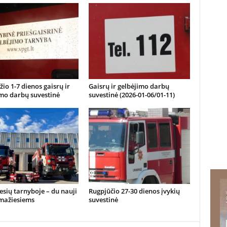
io 1-7 dienos gaisrų ir
Gaisrų ir gelbėjimo darbų
imo darbų suvestinė
suvestinė (2026-01-06/01-11)
sių tarnyboje – du nauji
Rugpjūčio 27-30 dienos įvykių
 mažiesiems
suvestinė