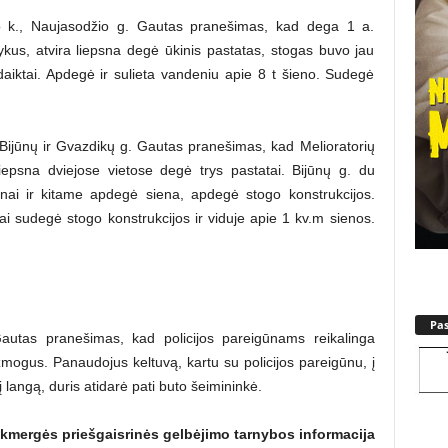
o k., Naujasodžio g. Gautas pranešimas, kad dega 1 a.
kus, atvira liepsna degė ūkinis pastatas, stogas buvo jau
aiktai. Apdegė ir sulieta vandeniu apie 8 t šieno. Sudegė
 Bijūnų ir Gvazdikų g. Gautas pranešimas, kad Melioratorių
iepsna dviejose vietose degė trys pastatai. Bijūnų g. du
lnai ir kitame apdegė siena, apdegė stogo konstrukcijos.
 sudegė stogo konstrukcijos ir viduje apie 1 kv.m sienos.
Pa
as pranešimas, kad policijos pareigūnams reikalinga
 žmogus. Panaudojus keltuvą, kartu su policijos pareigūnu, į
langą, duris atidarė pati buto šeimininkė.
kmergės priešgaisrinės gelbėjimo tarnybos informacija