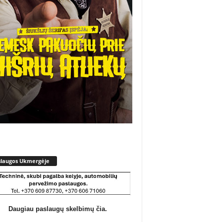
slaugos Ukmergėje
Daugiau paslaugų skelbimų čia.