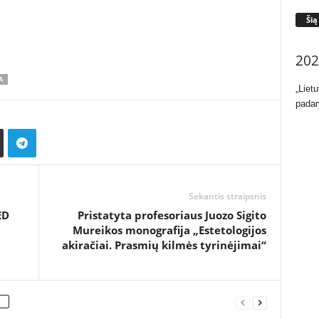
Šią
202
A
„Liet
padar
Sekantis straipsnis
ED
Pristatyta profesoriaus Juozo Sigito
Mureikos monografija „Estetologijos
akiračiai. Prasmių kilmės tyrinėjimai“