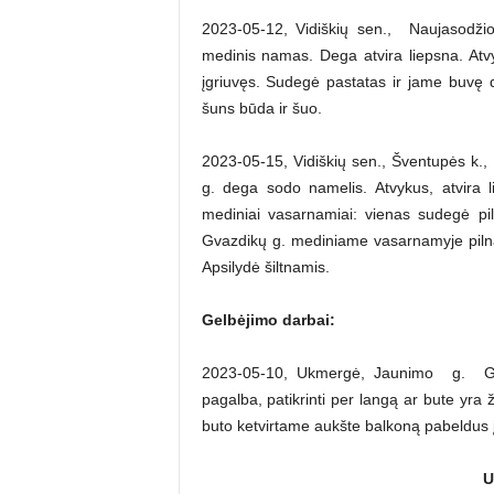
2023-05-12, Vidiškių sen., Naujasodži
medinis namas. Dega atvira liepsna. Atvy
įgriuvęs. Sudegė pastatas ir jame buvę d
šuns būda ir šuo.
2023-05-15, Vidiškių sen., Šventupės k.,
g. dega sodo namelis. Atvykus, atvira l
mediniai vasarnamiai: vienas sudegė pi
Gvazdikų g. mediniame vasarnamyje pilnai
Apsilydė šiltnamis.
Gelbėjimo darbai:
2023-05-10, Ukmergė, Jaunimo g. Gaut
pagalba, patikrinti per langą ar bute yra
buto ketvirtame aukšte balkoną pabeldus į 
U