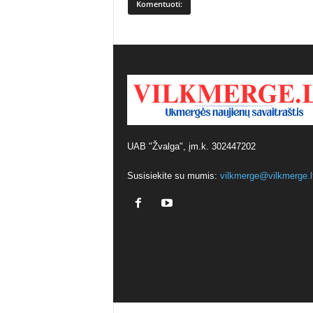
UAB "Žvalga", įm.k. 302447202
Susisiekite su mumis:
vilkmerge@vilkmerge.l