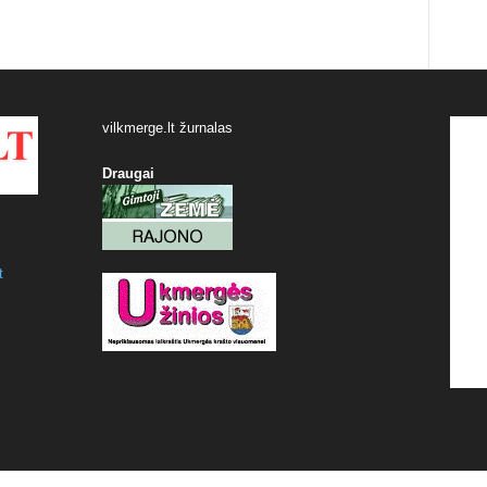
vilkmerge.lt žurnalas
Draugai
t