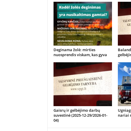
Deginama žolė: mirties
Balandž
nuosprendis viskam, kas gyva
gelbėj
Gaisrų ir gelbėjimo darbų
Ugniage
suvestinė (2025-12-29/2026-01-
nariai
04)