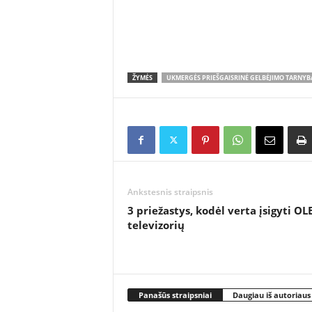
ŽYMĖS
UKMERGĖS PRIEŠGAISRINĖ GELBĖJIMO TARNYB
Ankstesnis straipsnis
3 priežastys, kodėl verta įsigyti OL
televizorių
Panašūs straipsniai
Daugiau iš autoriaus