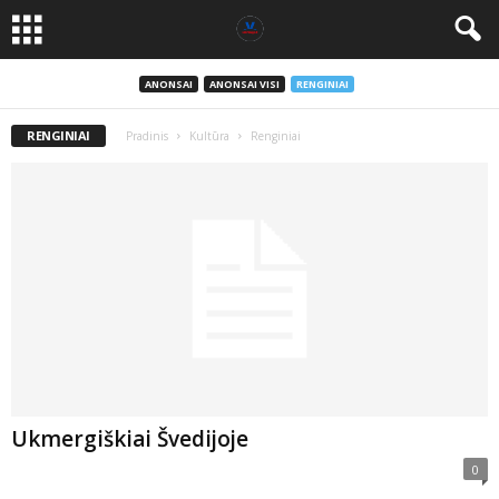
ANONSAI
ANONSAI VISI
RENGINIAI
RENGINIAI
Pradinis
Kultūra
Renginiai
Ukmergiškiai Švedijoje
0