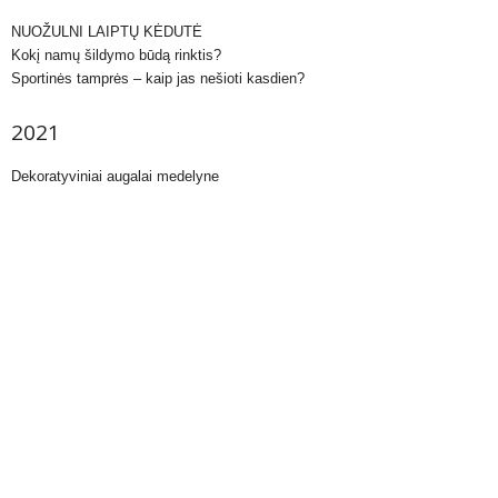
NUOŽULNI LAIPTŲ KĖDUTĖ
Kokį namų šildymo būdą rinktis?
Sportinės tamprės – kaip jas nešioti kasdien?
2021
Dekoratyviniai augalai medelyne