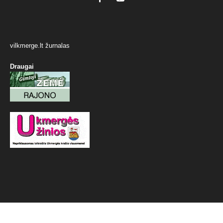
vilkmerge.lt žurnalas
Draugai