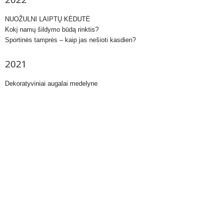
NUOŽULNI LAIPTŲ KĖDUTĖ
Kokį namų šildymo būdą rinktis?
Sportinės tamprės – kaip jas nešioti kasdien?
2021
Dekoratyviniai augalai medelyne