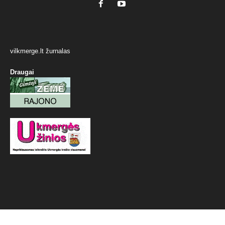
vilkmerge.lt žurnalas
Draugai