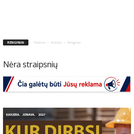
RENGINIAI
Pradinis
Kultūra
Renginiai
Nėra straipsnių