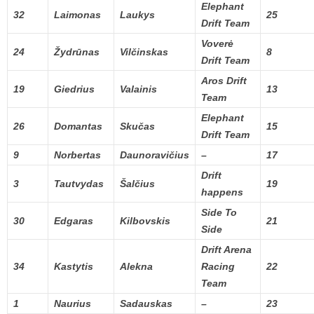
Elephant
32
Laimonas
Laukys
25
Drift Team
Voverė
24
Žydrūnas
Vilčinskas
8
Drift Team
Aros Drift
19
Giedrius
Valainis
13
Team
Elephant
26
Domantas
Skučas
15
Drift Team
9
Norbertas
Daunoravičius
–
17
Drift
3
Tautvydas
Šalčius
19
happens
Side To
30
Edgaras
Kilbovskis
21
Side
Drift Arena
34
Kastytis
Alekna
Racing
22
Team
1
Naurius
Sadauskas
–
23