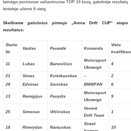
laimėjęs poriniuose važiavimuose TOP 16 kovą, galutinėje rezultatų
lentelėje užėmė 8 vietą.
Skelbiame galutinius pirmojo
„Arena Drift CUP“
etapo
rezultatus:
Starto
Vieta
Vardas
Pavardė
Komanda
Nr.
kvalifikac
Motorsport
11
Lukas
Banevičius
4
Ukmergė
21
Simas
Kvietkauskas
–
2
28
Edvinas
Savickas
BMWFAN
6
Motorsport
13
Remigijus
Pavydis
9
Ukmergė
Voverė
25
Simonas
Vilčinskas
1
Drift Team
Street
18
Rimvydas
Narauskas
10
horrors