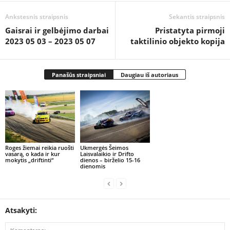
Ankstesnis straipsnis
Sekantis straipsnis
Gaisrai ir gelbėjimo darbai
Pristatyta pirmoji
2023 05 03 – 2023 05 07
taktilinio objekto kopija
Panašūs straipsniai
Daugiau iš autoriaus
Roges žiemai reikia ruošti
Ukmergės Šeimos
vasarą, o kada ir kur
Laisvalaikio ir Drifto
mokytis „driftinti“
dienos – birželio 15-16
dienomis
Atsakyti: