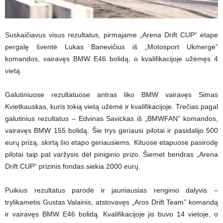
Suskaičiavus visus rezultatus, pirmajame „Arena Drift CUP“ etape
pergalę šventė Lukas Banevičius iš „Motosport Ukmergė”
komandos, vairavęs BMW E46 bolidą, o kvalifikacijoje užėmęs 4
vietą.
Galutiniuose rezultatuose antras liko BMW vairavęs Simas
Kvietkauskas, kuris tokią vietą užėmė ir kvalifikacijoje. Trečias pagal
galutinius rezultatus – Edvinas Savickas iš „BMWFAN” komandos,
vairavęs BMW 155 bolidą. Šie trys geriausi pilotai ir pasidalijo 500
eurų prizą, skirtą šio etapo geriausiems. Kituose etapuose pasirodę
pilotai taip pat varžysis dėl piniginio prizo. Šiemet bendras „Arena
Drift CUP“ prizinis fondas siekia 2000 eurų.
Puikius rezultatus parodė ir jauniausias renginio dalyvis –
trylikametis Gustas Valainis, atstovavęs „Aros Drift Team” komandą
ir vairavęs BMW E46 bolidą. Kvalifikacijoje jis buvo 14 vietoje, o