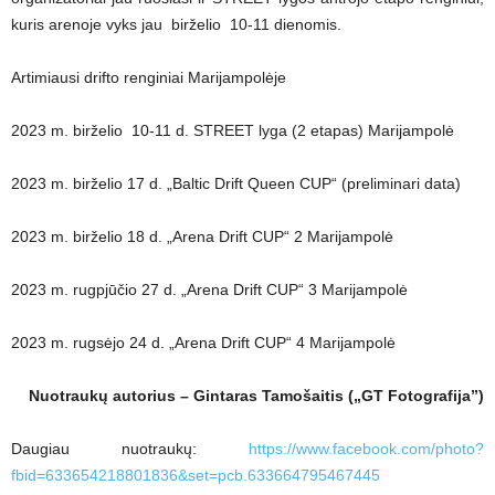
kuris arenoje vyks jau birželio 10-11 dienomis.
Artimiausi drifto renginiai Marijampolėje
2023 m. birželio 10-11 d. STREET lyga (2 etapas) Marijampolė
2023 m. birželio 17 d. „Baltic Drift Queen CUP“ (preliminari data)
2023 m. birželio 18 d. „Arena Drift CUP“ 2 Marijampolė
2023 m. rugpjūčio 27 d. „Arena Drift CUP“ 3 Marijampolė
2023 m. rugsėjo 24 d. „Arena Drift CUP“ 4 Marijampolė
Nuotraukų autorius – Gintaras Tamošaitis („GT Fotografija”)
Daugiau nuotraukų:
https://www.facebook.com/photo?
fbid=633654218801836&set=pcb.633664795467445