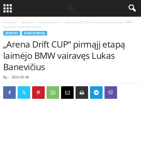
Pradinis
Sportas
Kitas sportas
„Arena Drift CUP“ pirmąjį etapą laimėjo BMW
vairavęs Lukas Banevičius
SPORTAS
KITAS SPORTAS
„Arena Drift CUP“ pirmąjį etapą
laimėjo BMW vairavęs Lukas
Banevičius
By
-
2023-05-08