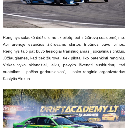
Renginys sulaukė didžiulio ne tik pilotų, bet ir žiūrovų susidomėjimo.
Abi arenoje esančios žiūrovams skirtos tribūnos buvo pilnos.
Renginys taip pat buvo tiesiogiai transliuojamas į socialinius tinklus.
„Džiaugiamės, kad tiek žiūrovai, tiek pilotai liko patenkinti renginiu.
Viskas vyko sklandžiai, laiku, pavyko išvengti susidūrimų, tad
nuotaikos – pačios geriausiosios”, – sako renginio organizatorius
Kastytis Alekna.