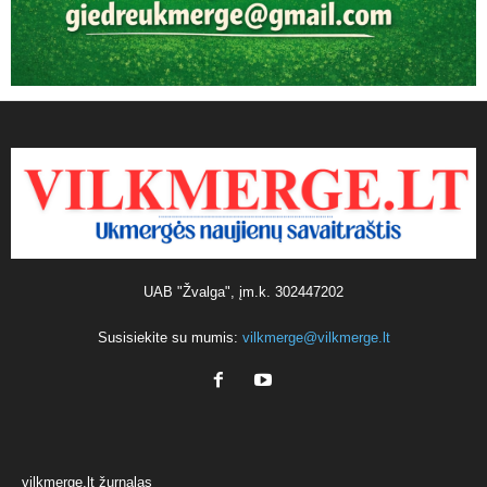
UAB "Žvalga", įm.k. 302447202
Susisiekite su mumis:
vilkmerge@vilkmerge.lt
vilkmerge.lt žurnalas