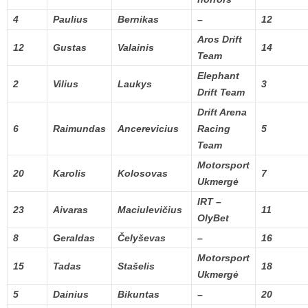
4
Paulius
Bernikas
–
12
Aros Drift
12
Gustas
Valainis
14
Team
Elephant
2
Vilius
Laukys
3
Drift Team
Drift Arena
6
Raimundas
Ancerevicius
Racing
5
Team
Motorsport
20
Karolis
Kolosovas
7
Ukmergė
IRT –
23
Aivaras
Maciulevičius
11
OlyBet
8
Geraldas
Čelyševas
–
16
Motorsport
15
Tadas
Stašelis
18
Ukmergė
5
Dainius
Bikuntas
–
20