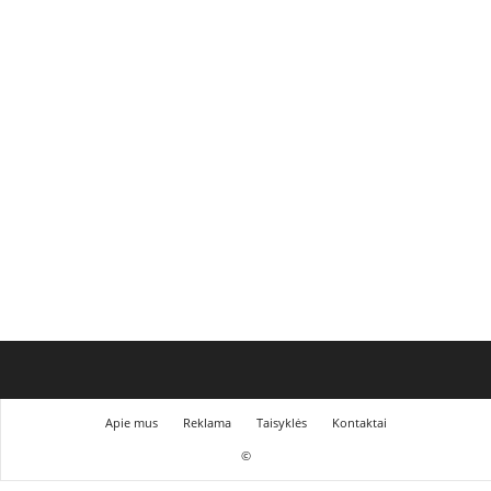
Apie mus
Reklama
Taisyklės
Kontaktai
©