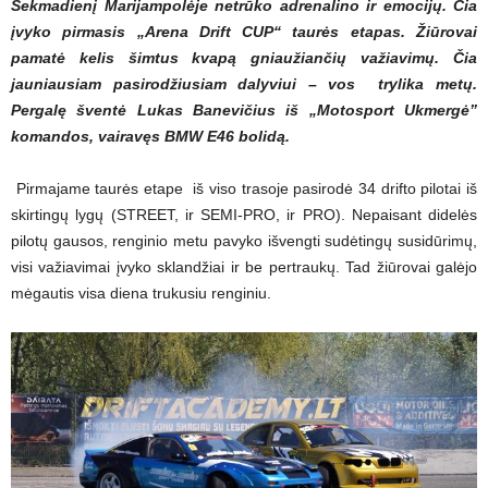
Sekmadienį Marijampolėje netrūko adrenalino ir emocijų. Čia
įvyko pirmasis „Arena Drift CUP“ taurės etapas. Žiūrovai
pamatė kelis šimtus kvapą gniaužiančių važiavimų. Čia
jauniausiam pasirodžiusiam dalyviui – vos trylika metų.
Pergalę šventė Lukas Banevičius iš „Motosport Ukmergė”
komandos, vairavęs BMW E46 bolidą.
Pirmajame taurės etape iš viso trasoje pasirodė 34 drifto pilotai iš
skirtingų lygų (STREET, ir SEMI-PRO, ir PRO). Nepaisant didelės
pilotų gausos, renginio metu pavyko išvengti sudėtingų susidūrimų,
visi važiavimai įvyko sklandžiai ir be pertraukų. Tad žiūrovai galėjo
mėgautis visa diena trukusiu renginiu.