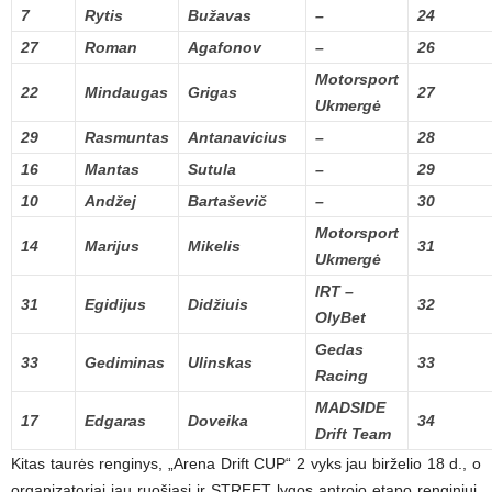
7
Rytis
Bužavas
–
24
27
Roman
Agafonov
–
26
Motorsport
22
Mindaugas
Grigas
27
Ukmergė
29
Rasmuntas
Antanavicius
–
28
16
Mantas
Sutula
–
29
10
Andžej
Bartaševič
–
30
Motorsport
14
Marijus
Mikelis
31
Ukmergė
IRT –
31
Egidijus
Didžiuis
32
OlyBet
Gedas
33
Gediminas
Ulinskas
33
Racing
MADSIDE
17
Edgaras
Doveika
34
Drift Team
Kitas taurės renginys, „Arena Drift CUP“ 2 vyks jau birželio 18 d., o
organizatoriai jau ruošiasi ir STREET lygos antrojo etapo renginiui,