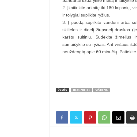
Sandariai uždarykite mėsą ir laikykite 
Įkaitinkite orkaitę iki 180 laipsnių,
ir tolygiai supilkite ryžius.
Į puodą supilkite vandenį arba sul
skilteles ir didelį žiupsnelį druskos (
karštu sultiniu. Sudėkite žirnelius i
sumaišykite su ryžiais. Ant viršaus išd
neuždengtą apie 60 minučių. Patiekit
ŽYMĖS
BLAUZDELĖS
VIŠTIENA