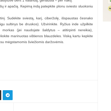
šaldytuve bent 1 valandą, geriausia – per naktį.
 viršų ir apačią. Kepimą indą patepkite plonu sviesto sluoksniu
tinį. Sudėkite sviestą, karį, ciberžolę, išspaustas česnako
jeigu sultinys be druskos). Užvirinkite. Ryžius inde užpilkite
r morkas (jei naudojate šaldytus – atitirpinti nereikia),
ėliokite marinuotas vištienos blauzdeles. Viską kartu kepkite
e su mėgstamomis šviežiomis daržovėmis.