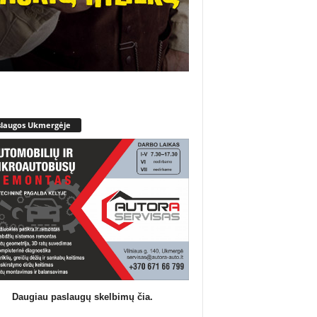
slaugos Ukmergėje
Daugiau paslaugų skelbimų čia.