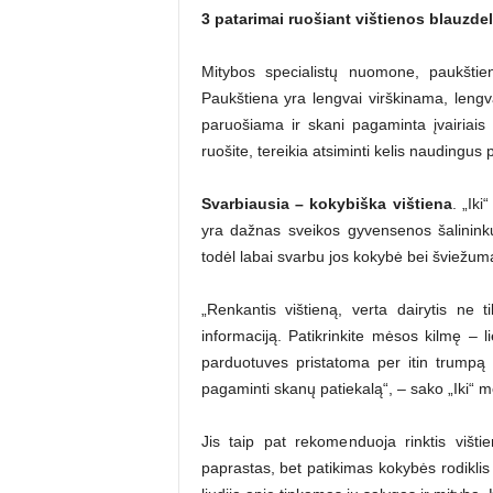
3 patarimai ruošiant vištienos blauzde
Mitybos specialistų nuomone, paukštie
Paukštiena yra lengvai virškinama, lengva
paruošiama ir skani pagaminta įvairiais b
ruošite, tereikia atsiminti kelis naudingus
Svarbiausia – kokybiška vištiena
. „Ik
yra dažnas sveikos gyvensenos šalininkų 
todėl labai svarbu jos kokybė bei šviežum
„Renkantis vištieną, verta dairytis ne t
informaciją. Patikrinkite mėsos kilmę – l
parduotuves pristatoma per itin trumpą 
pagaminti skanų patiekalą“, – sako „Iki“ 
Jis taip pat rekomenduoja rinktis višti
paprastas, bet patikimas kokybės rodiklis 