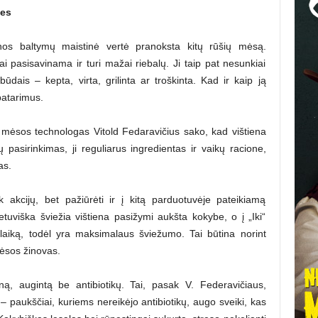
les
nos baltymų maistinė vertė pranoksta kitų rūšių mėsą.
i pasisavinama ir turi mažai riebalų. Ji taip pat nesunkiai
ūdais – kepta, virta, grilinta ar troškinta. Kad ir kaip ją
 patarimus.
i“ mėsos technologas Vitold Fedaravičius sako, kad vištiena
pasirinkimas, ji reguliarus ingredientas ir vaikų racione,
as.
ik akcijų, bet pažiūrėti ir į kitą parduotuvėje pateikiamą
ietuviška šviežia vištiena pasižymi aukšta kokybe, o į „Iki“
laiką, todėl yra maksimalaus šviežumo. Tai būtina norint
mėsos žinovas.
eną, augintą be antibiotikų. Tai, pasak V. Federavičiaus,
– paukščiai, kuriems nereikėjo antibiotikų, augo sveiki, kas