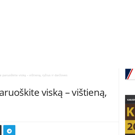
 paruoškite viską – vištieną, ryžius ir daržoves
ruoškite viską – vištieną,