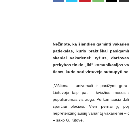
Nežinote, ką šiandien gaminti vakarien
patiekalas, kuris praktiškai pasigam
skaniai vakarienei: ryžius, daržove
prekybos tinklo „Iki“ komunikacijos v
tiems, kurie nori virtuvėje sutaupyti ne t
„Vištiena – universali ir pasižymi ger
Lietuvoje taip pat – šviežios mėsos sk
populiarumas vis auga. Perkamiausia dalis 
sparčiai plečiasi. Vien pernai jų p
nepretenzingiausių variantų vakarienei – de
– sako G. Kitovė.