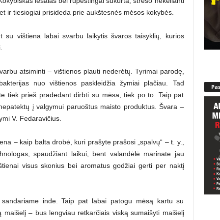
 Kokybiškas lesalas bei rūpestingai sukurta, streso nekelianti
bet ir tiesiogiai prisideda prie aukštesnės mėsos kokybės.
t su vištiena labai svarbu laikytis švaros taisyklių, kurios
.
 svarbu atsiminti – vištienos plauti nederėtų. Tyrimai parodę,
bakterijas nuo vištienos paskleidžia žymiai plačiau. Tad
Pa
te tiek prieš pradedant dirbti su mėsa, tiek po to. Taip pat
s nepatektų į valgymui paruoštus maisto produktus. Švara –
žymi V. Fedaravičius.
tiena – kaip balta drobė, kuri prašyte prašosi „spalvų“ – t. y.,
hnologas, spaudžiant laikui, bent valandėlė marinate jau
ištienai visus skonius bei aromatus godžiai gerti per naktį
yti sandariame inde. Taip pat labai patogu mėsą kartu su
 maišelį – bus lengviau retkarčiais viską sumaišyti maišelį