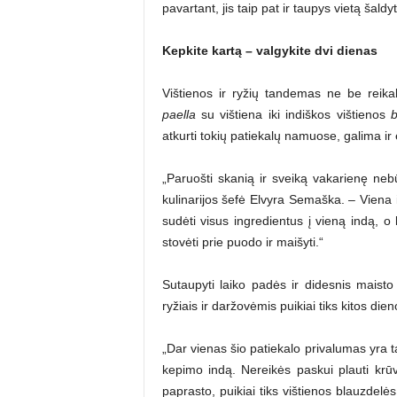
pavartant, jis taip pat ir taupys vietą šaldy
Kepkite kartą – valgykite dvi dienas
Vištienos ir ryžių tandemas ne be reik
paella
su vištiena iki indiškos vištienos
b
atkurti tokių patiekalų namuose, galima ir 
„Paruošti skanią ir sveiką vakarienę nebūti
kulinarijos šefė Elvyra Semaška. – Viena iš
sudėti visus ingredientus į vieną indą, o 
stovėti prie puodo ir maišyti.“
Sutaupyti laiko padės ir didesnis maisto
ryžiais ir daržovėmis puikiai tiks kitos die
„Dar vienas šio patiekalo privalumas yra t
kepimo indą. Nereikės paskui plauti krūv
paprasto, puikiai tiks vištienos blauzdelė