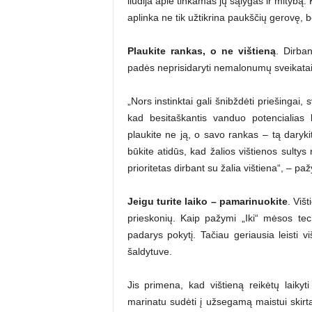
liudija apie tinkamas jų sąlygas ir mitybą.
aplinka ne tik užtikrina paukščių gerovę, 
Plaukite rankas, o ne vištieną
. Dirban
padės neprisidaryti nemalonumų sveikatai
„Nors instinktai gali šnibždėti priešingai,
kad besitaškantis vanduo potencialias 
plaukite ne ją, o savo rankas – tą daryki
būkite atidūs, kad žalios vištienos sulty
prioritetas dirbant su žalia vištiena“, – pa
Jeigu turite laiko – pamarinuokite
. Viš
prieskonių. Kaip pažymi „Iki“ mėsos tec
padarys pokytį. Tačiau geriausia leisti v
šaldytuve.
Jis primena, kad vištieną reikėtų laik
marinatu sudėti į užsegamą maistui skirtą