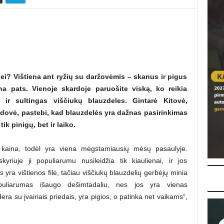
ei? Vištiena ant ryžių su daržovėmis – skanus ir pigus
ina pats. Vienoje skardoje paruošite viską, ko reikia
s ir sultingas viščiukų blauzdeles. Gintarė Kitovė,
adovė, pastebi, kad blauzdelės yra dažnas pasirinkimas
ik pinigų, bet ir laiko.
a kaina, todėl yra viena mėgstamiausių mėsų pasaulyje.
yriuje ji populiarumu nusileidžia tik kiaulienai, ir jos
yra vištienos filė, tačiau viščiukų blauzdelių gerbėjų minia
opuliarumas išaugo dešimtadaliu, nes jos yra vienas
ra su įvairiais priedais, yra pigios, o patinka net vaikams“,