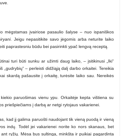
tuve.
alo mėgstamas įvairiose pasaulio šalyse – nuo ispaniškos
iryani
. Jeigu nepasitikite savo jėgomis arba neturite laiko
eiti paprastesniu būdu bei pasirinkti ypač lengvą receptą.
nai turi būti sunku ar užimti daug laiko, – įsitikinusi „Iki“
 „gudrybių“ – perleisti didžiąją dalį darbo orkaitei. Tereikia
kai skardą pašausite į orkaitę, turėsite laiko sau. Nereikės
 kiekio paruošimas vienu ypu. Orkaitėje kepta vištiena su
nos priešpiečiams į darbą ar netgi rytojaus vakarienei.
as, kad jį galima paruošti naudojant tik vieną puodą ir vieną
os indų. Todėl jei vakarienei norite ko nors skanaus, bet
s ant ryžių. Mėsa bus sultinga, minkšta ir puikiai pagardinta