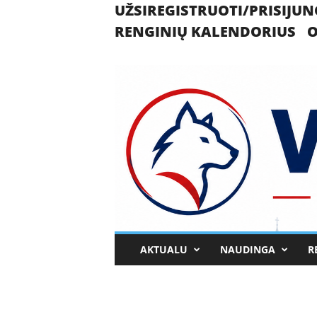
UŽSIREGISTRUOTI/PRISIJUN
RENGINIŲ KALENDORIUS
O
U
AKTUALU
NAUDINGA
R
k
m
e
r
g