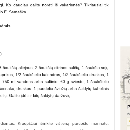
ngi. Ko daugiau galite norėti iš vakarienės? Tikriausiai tik
ūlo E. Semaška
ovėmis
)
 3 šaukštų aliejaus, 2 šaukštų citrinos sulčių, 1 šaukšto sojų
aprikos, 1/2 šaukštelio kalendros, 1/2 šaukštelio druskos, 1
, 750 ml vandens arba sultinio, 60 g sviesto, 1 šaukštelio
ų česnako, druskos. 1 puodelio šviežių arba šaldytų kubeliais
ių. Galite įdėti ir kitų šaldytų daržovių.
ientus. Kruopščiai įtrinkite vištieną paruoštu marinatu.