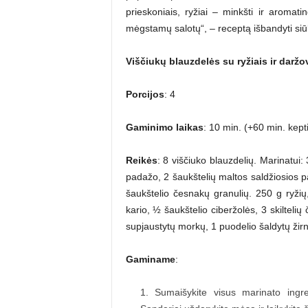
prieskoniais, ryžiai – minkšti ir aromati
mėgstamų salotų“, – receptą išbandyti si
Viščiukų blauzdelės su ryžiais ir darž
Porcijos
: 4
Gaminimo laikas
: 10 min. (+60 min. kepti
Reikės
: 8 viščiuko blauzdelių. Marinatui:
padažo, 2 šaukštelių maltos saldžiosios p
šaukštelio česnakų granulių. 250 g ryžių
kario, ½ šaukštelio ciberžolės, 3 skilteli
supjaustytų morkų, 1 puodelio šaldytų žirnel
Gaminame
:
Sumaišykite visus marinato ingred