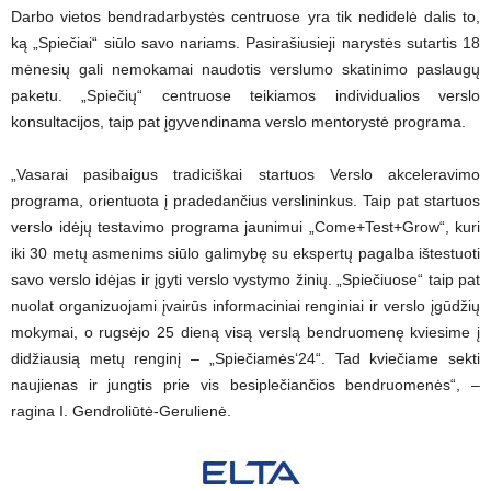
Darbo vietos bendradarbystės centruose yra tik nedidelė dalis to,
ką „Spiečiai“ siūlo savo nariams. Pasirašiusieji narystės sutartis 18
mėnesių gali nemokamai naudotis verslumo skatinimo paslaugų
paketu. „Spiečių“ centruose teikiamos individualios verslo
konsultacijos, taip pat įgyvendinama verslo mentorystė programa.
„Vasarai pasibaigus tradiciškai startuos Verslo akceleravimo
programa, orientuota į pradedančius verslininkus. Taip pat startuos
verslo idėjų testavimo programa jaunimui „Come+Test+Grow“, kuri
iki 30 metų asmenims siūlo galimybę su ekspertų pagalba ištestuoti
savo verslo idėjas ir įgyti verslo vystymo žinių. „Spiečiuose“ taip pat
nuolat organizuojami įvairūs informaciniai renginiai ir verslo įgūdžių
mokymai, o rugsėjo 25 dieną visą verslą bendruomenę kviesime į
didžiausią metų renginį – „Spiečiamės‘24“. Tad kviečiame sekti
naujienas ir jungtis prie vis besiplečiančios bendruomenės“, –
ragina I. Gendroliūtė-Gerulienė.