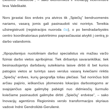
Ieva Valeškaitė.
Nors įprastai šios erdvės yra atviros tik „Spiečių“ bendruomenės
nariams, vasarą jomis gali pasinaudoti visi norintys. Tereikia
užsiregistruoti (registracijos nuoroda
čia
), o po bendradarbystės
centro koordinatoriaus patvirtinimo paprasčiausiai atvykti į centrą jo
darbo valandomis.
„Išpopuliarėjus nuotoliniam darbui specialistus vis mažiau varžo
fiziniai darbo vietos apribojimai. Tiek dirbantys savarankiškai, tiek
besinaudojantys darbdavių suteikiama laisve dirbti iš bet kurios
patogios vietos ar turintys savo verslus vasarą kviečiami rinktis
„Spiečių“ erdves, kurių geografija toliau plečiasi. Tad norinčius būti
arčiau pajūrio, ieškančius įdomesnės lokacijos darbostogoms ar
svajojančius apie galimybę pabėgti nuo didmiesčių šurmulio
kviečiame pasinaudoti galimybe dirbti „Spiečių“ erdvėse“, – sako
Inovacijų agentūros Regioninės verslo transformacijos skyriaus
vadovė Indrė Gendroliūtė-Gerulienė.