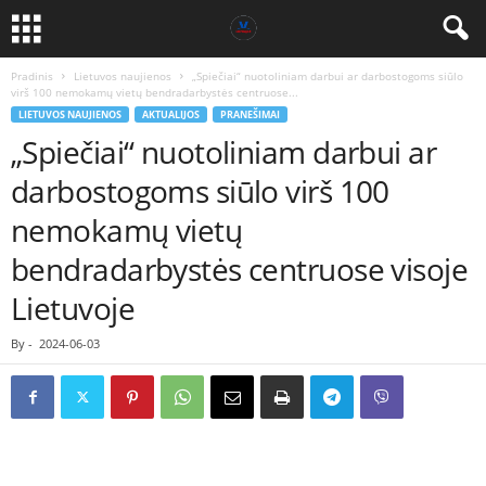
Pradinis
Lietuvos naujienos
„Spiečiai“ nuotoliniam darbui ar darbostogoms siūlo
virš 100 nemokamų vietų bendradarbystės centruose...
LIETUVOS NAUJIENOS
AKTUALIJOS
PRANEŠIMAI
„Spiečiai“ nuotoliniam darbui ar
darbostogoms siūlo virš 100
nemokamų vietų
bendradarbystės centruose visoje
Lietuvoje
By
-
2024-06-03