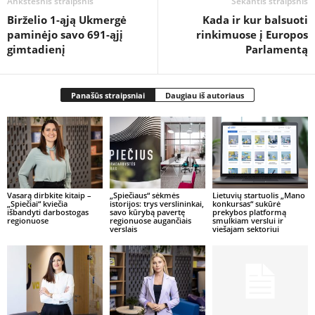
Ankstesnis straipsnis
Sekantis straipsnis
Birželio 1-ąją Ukmergė
Kada ir kur balsuoti
paminėjo savo 691-ąjį
rinkimuose į Europos
gimtadienį
Parlamentą
Panašūs straipsniai
Daugiau iš autoriaus
Vasarą dirbkite kitaip –
„Spiečiaus“ sėkmės
Lietuvių startuolis „Mano
„Spiečiai“ kviečia
istorijos: trys verslininkai,
konkursas“ sukūrė
išbandyti darbostogas
savo kūrybą pavertę
prekybos platformą
regionuose
regionuose augančiais
smulkiam verslui ir
verslais
viešajam sektoriui