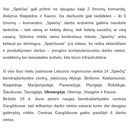
Visi „Spiečiai‘ gali priimti ne daugiau kaip 2 žmonių komandą,
išskyrus Klaipėdos ir Kauno, čia darbuotis gali nedideles – iki 5
žmonių – komandos. „Spiečių“ darbo erdvėmis galima naudotis
lanksčiai – tiek vieną ar keletą dienų, tiek keletą savaičių ar visą
vasarą. Siūloma rinktis vieno konkretaus miesto „Spiečių“ arba
keliauti po skirtingus. „Spiečiuose“ yra viskas, ko reikia sklandžiam
ir produktyviam darbui – įrengtos kompiuterizuotos darbo vietos,
susitikimų bei laisvalaikio erdvės, kita biuro infrastruktūra.
Iš viso šiuo metu įvairiuose Lietuvos regionuose veikia 14 „Spiečių“
bendradarbystės centrų, įsikūrusių Alytuje, Birštone, Kėdainiuose,
Klaipėdoje, Marijampolėje, Panevėžyje, Plungėje, Rokiškyje,
Šiauliuose, Tauragėje,
Ukmergėje
, Utenoje, Visagine ir Kaune.
Birželio 19 d. duris atvers naujas bendradarbystės centras
Gargžduose, tad ieškantys darbo vietos vasarai turės dar daugiau
galimybių rinktis. Centras Gargžduose galės pasiūlyti 6 darbo
vietas.