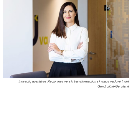
Inovacijų agentūros Regioninės verslo transformacijos skyriaus vadovė Indrė
Gendroliūtė-Gerulienė