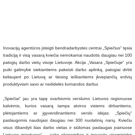
Inovacijų agentūros įsteigti bendradarbystės centrai „Spiečius“ tęsia
tradiciją ir visą vasarą kviečia nemokamai naudotis daugiau nei 100
patogių darbo vietų visoje Lietuvoje. Akcija „Vasara „Spiečiuje“ yra
puiki galimybė siekiantiems pakeisti darbo aplinką, patogiai dirbti
keliaujant po Lietuvą ar tiesiog ieškantiems įkvepiančių erdvių
produktyviam savo ar nedidelės komandos darbui.
„Spiečiai“ jau yra tapę svarbiomis verslumo Lietuvos regionuose
kalvėmis, kurios vasarą tampa atviros visiems dirbantiems,
plėtojantiems ar įgyvendinantiems verslo idėjas. „Spiečių“
paslaugomis naudojasi daugiau nei 300 nuolatinių narių. Kviečiu
visus išbandyti šias darbo vietas ir siūlomas paslaugas įvairiuose
Lietuvos miestuose“, – sako ekonomikos ir inovacijų viceministrė