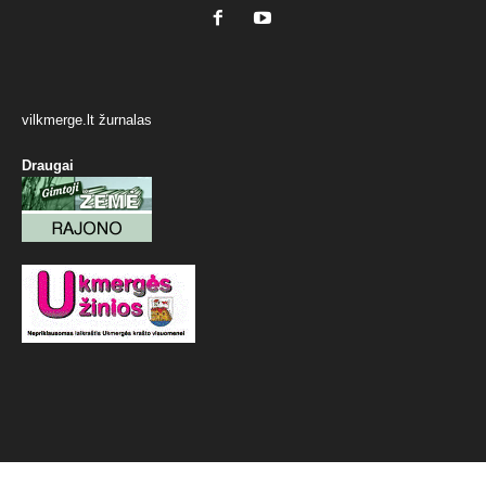
vilkmerge.lt žurnalas
Draugai