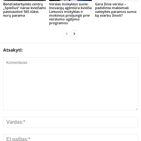
Bendradarbystės centrų
Verslas mokyklos suole:
Gera žinia verslui –
„Spiečius“ nariai kviečiami
Inovacijų agentūra kviečia
padidinta maksimali
pasinaudoti 565 tūkst.
Lietuvos mokyklas ir
valstybės paramos suma:
eurų parama
mokinius prisijungti prie
ką svarbu žinoti?
verslumo ugdymo
programos
Atsakyti: