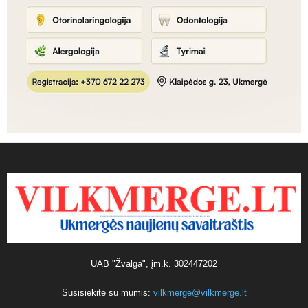
UAB "Žvalga", įm.k. 302447202
Susisiekite su mumis:
vilkmerge@vilkmerge.lt