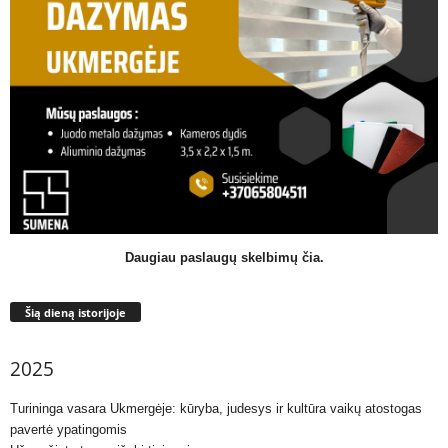
Daugiau paslaugų skelbimų čia.
Šią dieną istorijoje
2025
Turininga vasara Ukmergėje: kūryba, judesys ir kultūra vaikų atostogas
pavertė ypatingomis