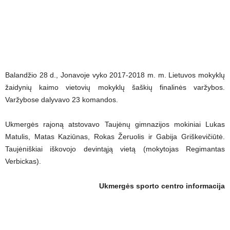
Balandžio 28 d., Jonavoje vyko 2017-2018 m. m. Lietuvos mokyklų
žaidynių kaimo vietovių mokyklų šaškių finalinės varžybos.
Varžybose dalyvavo 23 komandos.
Ukmergės rajoną atstovavo Taujėnų gimnazijos mokiniai Lukas
Matulis, Matas Kaziūnas, Rokas Žeruolis ir Gabija Griškevičiūtė.
Taujėniškiai iškovojo devintąją vietą (mokytojas Regimantas
Verbickas).
Ukmergės sporto centro informacija