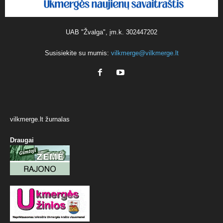
UAB "Žvalga", įm.k. 302447202
Susisiekite su mumis:
vilkmerge@vilkmerge.lt
vilkmerge.lt žurnalas
Draugai