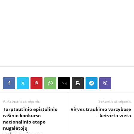
Ankstesnis straipsnis
Sekantis straipsnis
Tarptautinio epistolinio
Virvės traukimo varžybose
rašinio konkurso
– ketvirta vieta
nacionalinio etapo
nugalėtojų