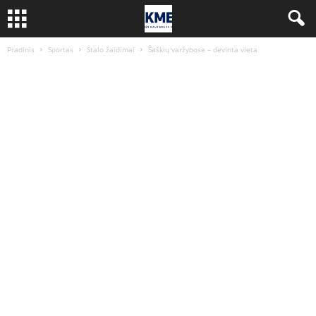
Pradinis
Sportas
Stalo žaidimai
Šaškių varžybose – devinta vieta