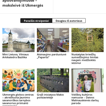
apdovanojimuose –
moksleivė iš Ukmergės
Panašūs straipsniai
Daugiau iš autoriaus
Mini Lietuva, Vilniaus
Atsinaujino parduotuvė
Nustatytas briedžių
Arkikatedra Bazilika
„Papartis“
sumedžiojimo limitas
naujam medžioklės
sezonui
Ukmergės globos centras
Graži iniciatyva Makio
Vidiškių kultūros
– akredituota Jaunimo
poilsiavietėje
namuose – Daivos
savanoriškos tarnybos
Malinauskienės darbų
savanorius priimanti
paroda
organizacija