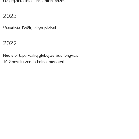
Už grąžintą tarą – išskirtinis prizas
2023
Vasarinės Bočių viltys pildosi
2022
Nuo šiol tapti vaikų globėjais bus lengviau
10 žingsnių verslo kainai nustatyti