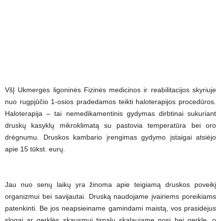
VšĮ Ukmergės ligoninės Fizinės medicinos ir reabilitacijos skyriuje
nuo rugpjūčio 1-osios pradedamos teikti haloterapijos procedūros.
Haloterapija – tai nemedikamentinis gydymas dirbtinai sukuriant
druskų kasyklų mikroklimatą su pastovia temperatūra bei oro
drėgnumu. Druskos kambario įrengimas gydymo įstaigai atsiėjo
apie 15 tūkst. eurų.
Jau nuo senų laikų yra žinoma apie teigiamą druskos poveikį
organizmui bei savijautai. Druską naudojame įvairiems poreikiams
patenkinti. Be jos neapsieiname gamindami maistą, vos prasidėjus
slogai ar gerklės skausmui tirpalu skalaujame nosį bei gerklę, o