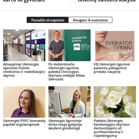
Panašūs straipsniai
Daugiau iš autoriaus
Atnaujintas Ukmergės
Po dešimtmečio
VšĮ Ukmergės ligoninė
ligoninės Fizinės
Ukmergės ligoninę
pacientų patogumui
medicinos ir reabilitacijos
palieka Chirurgijos
pristato naujovę
skyrius
skyriaus vedėjas Nikas
Samuolis
Ukmergės PSPC komandą
Ukmergės ligoninėje
Padėka Ukmergės
papildė ergoterapeutė
dirba nauja gydytoja
Kardiologijos skyriaus
akušerė-ginekologė
darbuotojams už
profesionalumą ir
rūpestingumą