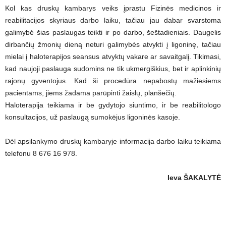
Kol kas druskų kambarys veiks įprastu Fizinės medicinos ir
reabilitacijos skyriaus darbo laiku, tačiau jau dabar svarstoma
galimybė šias paslaugas teikti ir po darbo, šeštadieniais. Daugelis
dirbančių žmonių dieną neturi galimybės atvykti į ligoninę, tačiau
mielai į haloterapijos seansus atvyktų vakare ar savaitgalį. Tikimasi,
kad naujoji paslauga sudomins ne tik ukmergiškius, bet ir aplinkinių
rajonų gyventojus. Kad ši procedūra nepabostų mažiesiems
pacientams, jiems žadama parūpinti žaislų, planšečių.
Haloterapija teikiama ir be gydytojo siuntimo, ir be reabilitologo
konsultacijos, už paslaugą sumokėjus ligoninės kasoje.
Dėl apsilankymo druskų kambaryje informacija darbo laiku teikiama
telefonu 8 676 16 978.
Ieva ŠAKALYTĖ