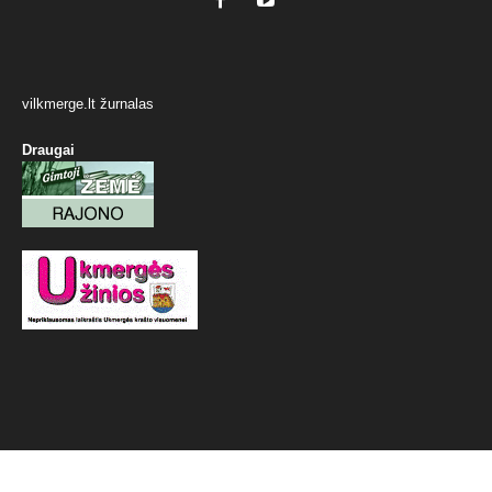
vilkmerge.lt žurnalas
Draugai