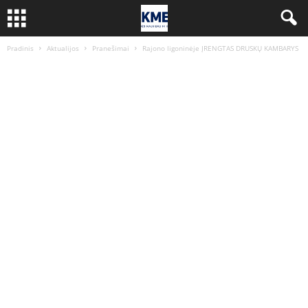
Pradinis
Aktualijos
Pranešimai
Rajono ligoninėje ĮRENGTAS DRUSKŲ KAMBARYS