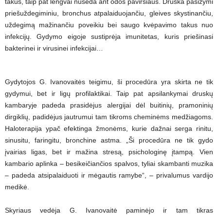
takus, taip pat lengvai nusėda ant odos paviršiaus. Druska pasižymi
priešuždegiminiu, bronchus atpalaiduojančiu, gleives skystinančiu,
uždegimą mažinančiu poveikiu bei saugo kvėpavimo takus nuo
infekcijų. Gydymo eigoje sustiprėja imunitetas, kuris priešinasi
bakterinei ir virusinei infekcijai…
Gydytojos G. Ivanovaitės teigimu, ši procedūra yra skirta ne tik
gydymui, bet ir ligų profilaktikai. Taip pat apsilankymai druskų
kambaryje padeda prasidėjus alergijai dėl buitinių, pramoninių
dirgiklių, padidėjus jautrumui tam tikroms cheminėms medžiagoms.
Haloterapija ypač efektinga žmonėms, kurie dažnai serga rinitu,
sinusitu, faringitu, bronchine astma. „Ši procedūra ne tik gydo
įvairias ligas, bet ir mažina stresą, psichologinę įtampą. Vien
kambario aplinka – besikeičiančios spalvos, tyliai skambanti muzika
– padeda atsipalaiduoti ir mėgautis ramybe“, – privalumus vardijo
medikė.
Skyriaus vedėja G. Ivanovaitė paminėjo ir tam tikras