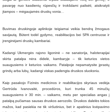
pavargę nuo kasdienių rūpesčių ir trokšdami pailsėti, atsikratyti
įtampos – mėgaujamės druskų vonia…
Buvimas druskingoje aplinkoje teigiamai veikia bendrą žmogaus
savijautą. Būtent todėl gydymo, reabilitacijos bei SPA centruose ir
įrenginėjami druskų kambariai.
Kadangi Ukmergės rajono ligoninė – ne sanatorija, haloterapijai
skirta patalpa nėra didelė, kambaryje – tik keturios vietos
suaugusiems ir keturios vaikams. Patalpoje nepamatysite įprastų
grindų arba lubų, kadangi viskas padengta druskos sluoksniu.
Kaip pasakojo Fizinės medicinos ir reabilitacijos skyriaus vedėja
Gertrūda Ivanovaitė, procedūros, kuri trunka 45 minučių
suaugusiems ir 30 min. – vaikams, metu per specialias angas į
patalpą pučiamas sausas druskos aerozolis. Druskos dalelės tokios
mažos, kad pasiekia ne tik viršutinius, bet ir apatinius kvėpavimo