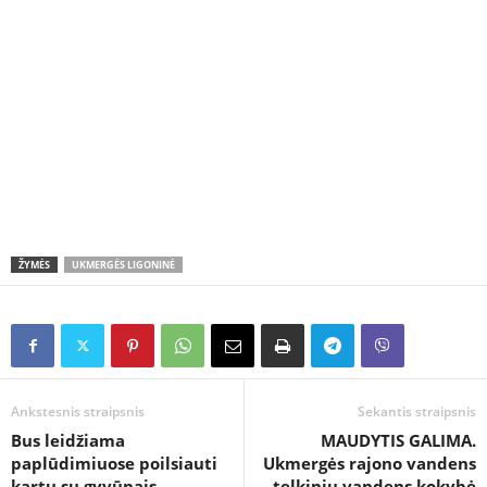
ŽYMĖS
UKMERGĖS LIGONINĖ
Ankstesnis straipsnis
Sekantis straipsnis
Bus leidžiama
MAUDYTIS GALIMA.
paplūdimiuose poilsiauti
Ukmergės rajono vandens
kartu su gyvūnais
telkinių vandens kokybė