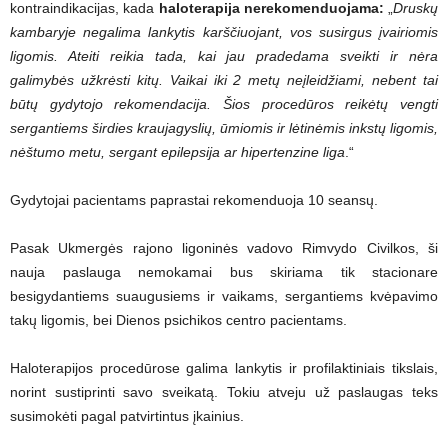
kontraindikacijas, kada
haloterapija nerekomenduojama:
„
Druskų
kambaryje negalima lankytis karščiuojant, vos susirgus įvairiomis
ligomis. Ateiti reikia tada, kai jau pradedama sveikti ir nėra
galimybės užkrėsti kitų. Vaikai iki 2 metų neįleidžiami, nebent tai
būtų gydytojo rekomendacija. Šios procedūros reikėtų vengti
sergantiems širdies kraujagyslių, ūmiomis ir lėtinėmis inkstų ligomis,
nėštumo metu, sergant epilepsija ar hipertenzine liga
.“
Gydytojai pacientams paprastai rekomenduoja 10 seansų.
Pasak Ukmergės rajono ligoninės vadovo Rimvydo Civilkos, ši
nauja paslauga nemokamai bus skiriama tik stacionare
besigydantiems suaugusiems ir vaikams, sergantiems kvėpavimo
takų ligomis, bei Dienos psichikos centro pacientams.
Haloterapijos procedūrose galima lankytis ir profilaktiniais tikslais,
norint sustiprinti savo sveikatą. Tokiu atveju už paslaugas teks
susimokėti pagal patvirtintus įkainius.