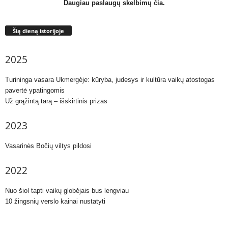
Daugiau paslaugų skelbimų čia.
Šią dieną istorijoje
2025
Turininga vasara Ukmergėje: kūryba, judesys ir kultūra vaikų atostogas
pavertė ypatingomis
Už grąžintą tarą – išskirtinis prizas
2023
Vasarinės Bočių viltys pildosi
2022
Nuo šiol tapti vaikų globėjais bus lengviau
10 žingsnių verslo kainai nustatyti