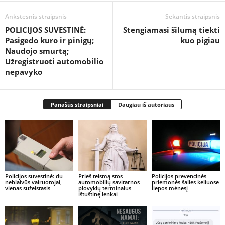
Ankstesnis straipsnis
Sekantis straipsnis
POLICIJOS SUVESTINĖ:
Stengiamasi šilumą tiekti
Pasigedo kuro ir pinigų;
kuo pigiau
Naudojo smurtą;
Užregistruoti automobilio
nepavyko
Panašūs straipsniai
Daugiau iš autoriaus
Policijos suvestinė: du
Prieš teismą stos
Policijos prevencinės
neblaivūs vairuotojai,
automobilių savitarnos
priemonės šalies keliuose
vienas sužeistasis
plovyklų terminalus
liepos mėnesį
ištuštinę lenkai