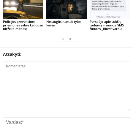
Policijos prevencinės
Nesaugūs namai: tylos
Perspėjo apie sukčių
priemonės šalies keliuose
kaina
įžūlumą – siunčia SMS
birželio mėnesį
žinutes „Bitės“ vardu
Atsakyti: