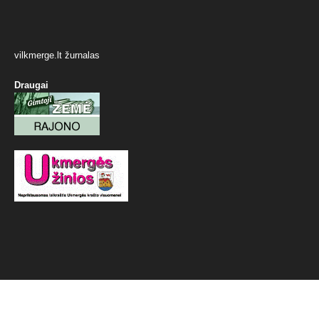
vilkmerge.lt žurnalas
Draugai