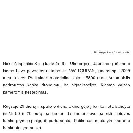
vilkmerge.lt archyvo nuotr.
Naktį iš lapkričio 8 d. į lapkričio 9 d. Ukmergėje, Jaunimo g. iš namo
kiemo buvo pavogtas automobilis VW TOURAN, juodos sp., 2009
metų laidos. Preliminari materialinė žala – 5800 eurų. Automobilis
nedraustas kasko draudimu, be signalizacijos. Kiemas vaizdo
kameromis nestebimas.
Rugsėjo 29 dieną ir spalio 5 dieną Ukmergėje į bankomatą bandyta
įnešti 50 ir 20 eurų banknotai. Banknotai buvo pateikti Lietuvos
banko grynųjų pinigų departamentui. Patikrinus, nustatyta, kad abu
banknotai yra netikri.