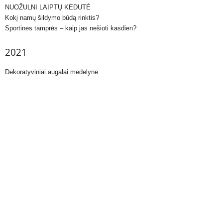
NUOŽULNI LAIPTŲ KĖDUTĖ
Kokį namų šildymo būdą rinktis?
Sportinės tamprės – kaip jas nešioti kasdien?
2021
Dekoratyviniai augalai medelyne