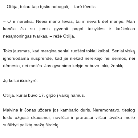
– Otilija, toliau taip tęstis nebegali, – tarė tėvelis.
– O ir nereikia. Neesi mano tėvas, tai ir nevark dėl manęs. Man
kančia čia su jumis gyventi pagal taisykles ir kažkokias
nesąmoningas tvarkas, – rėžė Otilija.
Toks jausmas, kad mergina seniai ruošėsi tokiai kalbai. Seniai viską
ignoruodama nusprendė, kad jai niekad nereikėjo nei šeimos, nei
dėmesio, nei meilės. Jos gyvenimo kelyje nebuvo tokių ženklų.
Jų keliai išsiskyrė.
Otilija, kuriai buvo 17, grįžo į vaikų namus.
Malvina ir Jonas uždarė jos kambario duris. Neremontavo, tiesiog
leido užgęsti skausmui, nevilčiai ir prarastai vilčiai tėviška meile
sušildyti paliktą mažą širdelę….