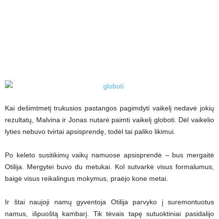
Kai dešimtmetį trukusios pastangos pagimdyti vaikelį nedavė jokių
rezultatų, Malvina ir Jonas nutarė paimti vaikelį globoti. Dėl vaikelio
lyties nebuvo tvirtai apsisprendę, todėl tai paliko likimui.
Po keleto susitikimų vaikų namuose apsisprendė – bus mergaitė
Otilija. Mergytei buvo du metukai. Kol sutvarkė visus formalumus,
baigė visus reikalingus mokymus, praėjo kone metai.
Ir štai naujoji namų gyventoja Otilija parvyko į suremontuotus
namus, išpuoštą kambarį. Tik tėvais tapę sutuoktiniai pasidalijo