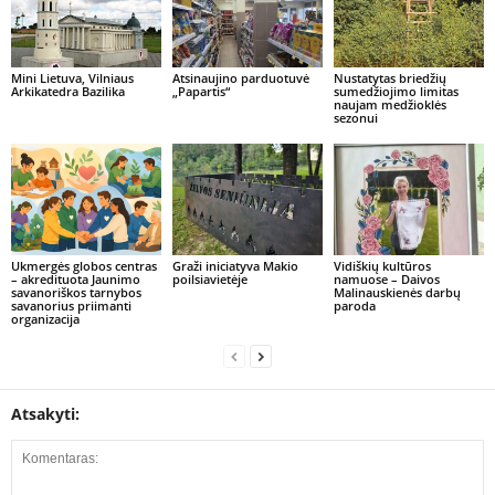
Mini Lietuva, Vilniaus
Atsinaujino parduotuvė
Nustatytas briedžių
Arkikatedra Bazilika
„Papartis“
sumedžiojimo limitas
naujam medžioklės
sezonui
Ukmergės globos centras
Graži iniciatyva Makio
Vidiškių kultūros
– akredituota Jaunimo
poilsiavietėje
namuose – Daivos
savanoriškos tarnybos
Malinauskienės darbų
savanorius priimanti
paroda
organizacija
Atsakyti: