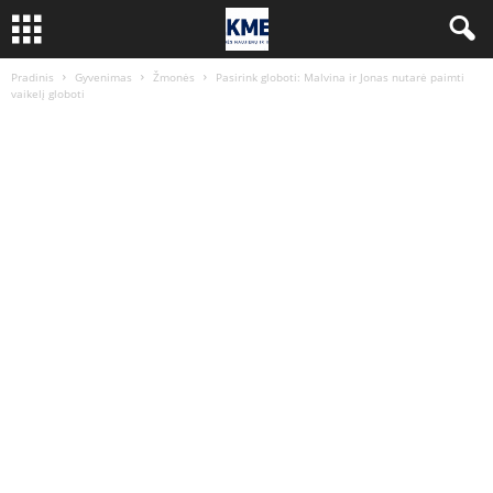
Pradinis
Gyvenimas
Žmonės
Pasirink globoti: Malvina ir Jonas nutarė paimti
vaikelį globoti