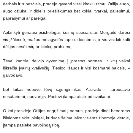
darbais ir rūpesčiais, pradėjo gyventi visai kitokiu ritmu. Otilija augo,
augo ožiukai ir didelis priešiškumas bet kokiai tvarkai, paliepimui,
paprašymui ar pareigai.
Aplankyti geriausi psichologai, šeimų specialistai. Mergaitė darėsi
vis įžūlesnė, mažos melagystės tapo didesnėmis, ir vis visi kiti kalti
dėl jos nesėkmių ar kitokių problemų.
Tėvai kantriai dėliojo gyvenimą į įprastas normas. Ir kitų vaikai
iškrečia įvairių kvailysčių. Tiesiog išaugs ir visi košmarai baigsis, –
galvodavo.
Bet laikas nebuvo tėvų sąjungininkas. Atsirado ir tarpusavio
nesutarimai, nuovargis. Pastovi įtampa atsiliepė sveikatai.
O kai prasidėjo Otilijos negrįžimai į namus, pradėjo dingi bendroms
išlaidoms skirti pinigai, kuriuos šeima laikė visiems žinomoje vietoje,
įtampa pasiekė pavojingą ribą.