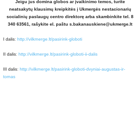
Jeigu jus domina globos ar įvaikinimo temos, turite
neatsakytų klausimų kreipkitės į Ukmergės nestacionarių
socialinių paslaugų centro direktorę arba skambinkite tel. 8
340 63561, rašykite el. paštu s.bakanauskiene@ukmerge.lt
I dalis:
http://vilkmerge.lt/pasirink-globoti
II dalis:
http://vilkmerge.lt/pasirink-globoti-ii-dalis
III dalis:
http://vilkmerge.lt/pasirink-globoti-dvyniai-augustas-ir-
tomas