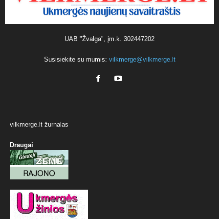
UAB "Žvalga", įm.k. 302447202
Susisiekite su mumis:
vilkmerge@vilkmerge.lt
vilkmerge.lt žurnalas
Draugai