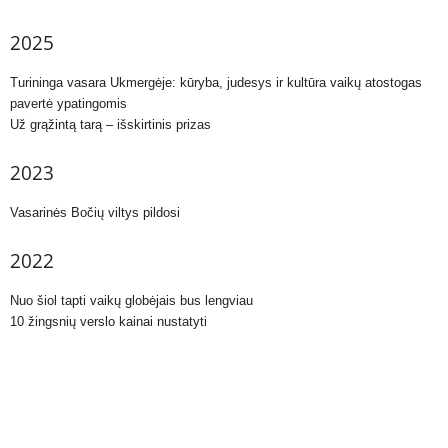
2025
Turininga vasara Ukmergėje: kūryba, judesys ir kultūra vaikų atostogas
pavertė ypatingomis
Už grąžintą tarą – išskirtinis prizas
2023
Vasarinės Bočių viltys pildosi
2022
Nuo šiol tapti vaikų globėjais bus lengviau
10 žingsnių verslo kainai nustatyti