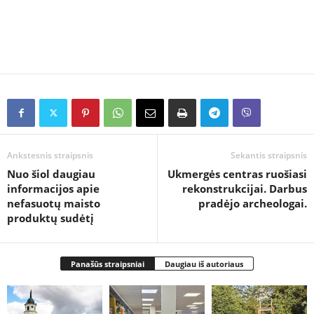
Ankstesnis straipsnis
Sekantis straipsnis
Nuo šiol daugiau
Ukmergės centras ruošiasi
informacijos apie
rekonstrukcijai. Darbus
nefasuotų maisto
pradėjo archeologai.
produktų sudėtį
Panašūs straipsniai
Daugiau iš autoriaus