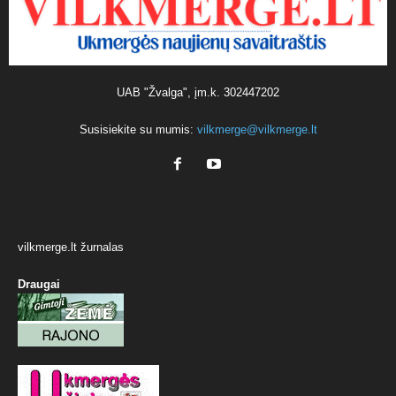
UAB "Žvalga", įm.k. 302447202
Susisiekite su mumis:
vilkmerge@vilkmerge.lt
vilkmerge.lt žurnalas
Draugai