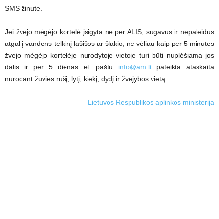
SMS žinute.
Jei žvejo mėgėjo kortelė įsigyta ne per ALIS, sugavus ir nepaleidus
atgal į vandens telkinį lašišos ar šlakio, ne vėliau kaip per 5 minutes
žvejo mėgėjo kortelėje nurodytoje vietoje turi būti nuplėšiama jos
dalis ir per 5 dienas el. paštu
info@am.lt
pateikta ataskaita
nurodant žuvies rūšį, lytį, kiekį, dydį ir žvejybos vietą.
Lietuvos Respublikos aplinkos ministerija