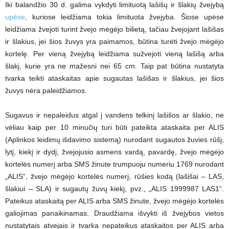
Iki balandžio 30 d. galima vykdyti limituotą lašišų ir šlakių žvejybą
upėse
, kuriose leidžiama tokia limituota žvejyba. Šiose upėse
leidžiama žvejoti turint žvejo mėgėjo bilietą, tačiau žvejojant lašišas
ir šlakius, jei šios žuvys yra paimamos, būtina turėti žvejo mėgėjo
kortelę. Per vieną žvejybą leidžiama sužvejoti vieną lašišą arba
šlakį, kurie yra ne mažesni nei 65 cm. Taip pat būtina nustatyta
tvarka teikti ataskaitas apie sugautas lašišas ir šlakius, jei šios
žuvys nėra paleidžiamos.
Sugavus ir nepaleidus atgal į vandens telkinį lašišos ar šlakio, ne
vėliau kaip per 10 minučių turi būti pateikta ataskaita per ALIS
(Aplinkos leidimų išdavimo sistemą) nurodant sugautos žuvies rūšį,
lytį, kiekį ir dydį, žvejojusio asmens vardą, pavardę, žvejo mėgėjo
kortelės numerį arba SMS žinute trumpuoju numeriu 1769 nurodant
„ALIS“, žvejo mėgėjo kortelės numerį, rūšies kodą (lašišai – LAS,
šlakiui – SLA) ir sugautų žuvų kiekį, pvz., „ALIS 1999987 LAS1“.
Pateikus ataskaitą per ALIS arba SMS žinute, žvejo mėgėjo kortelės
galiojimas panaikinamas. Draudžiama išvykti iš žvejybos vietos
nustatytais atvejais ir tvarka nepateikus ataskaitos per ALIS arba