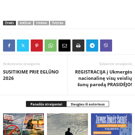
ŽYMĖS
KIRŠLIAI
STERKAI
ŽVEJYBA
Ankstesnis straipsnis
Sekantis straipsnis
SUSITIKIME PRIE EGLŪNO
REGISTRACIJA į Ukmergės
2026
nacionalinę visų veislių
šunų parodą PRASIDĖJO!
Panašūs straipsniai
Daugiau iš autoriaus