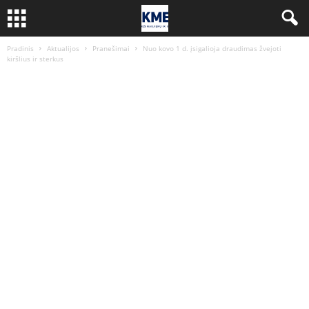
Pradinis
Aktualijos
Pranešimai
Nuo kovo 1 d. įsigalioja draudimas žvejoti
kiršlius ir sterkus