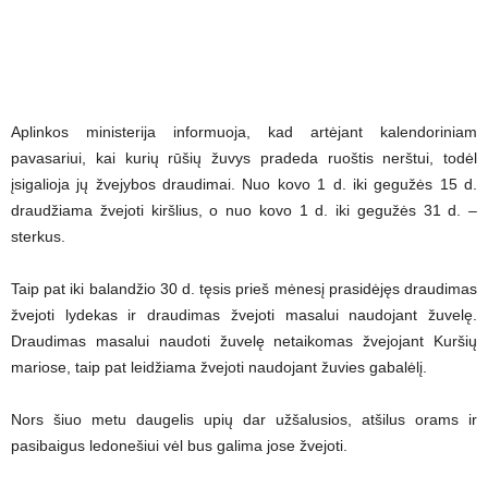
Aplinkos ministerija informuoja, kad artėjant kalendoriniam
pavasariui, kai kurių rūšių žuvys pradeda ruoštis nerštui, todėl
įsigalioja jų žvejybos draudimai. Nuo kovo 1 d. iki gegužės 15 d.
draudžiama žvejoti kiršlius, o nuo kovo 1 d. iki gegužės 31 d. –
sterkus.
Taip pat iki balandžio 30 d. tęsis prieš mėnesį prasidėjęs draudimas
žvejoti lydekas ir draudimas žvejoti masalui naudojant žuvelę.
Draudimas masalui naudoti žuvelę netaikomas žvejojant Kuršių
mariose, taip pat leidžiama žvejoti naudojant žuvies gabalėlį.
Nors šiuo metu daugelis upių dar užšalusios, atšilus orams ir
pasibaigus ledonešiui vėl bus galima jose žvejoti.