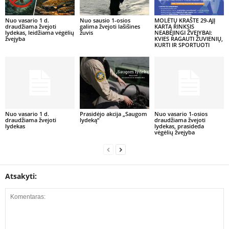
Nuo vasario 1 d.
Nuo sausio 1-osios
MOLĖTŲ KRAŠTE 29-ĄJĮ
draudžiama žvejoti
galima žvejoti lašišines
KARTĄ RINKSIS
lydekas, leidžiama vėgėlių
žuvis
NEABEJINGI ŽVEJYBAI:
žvejyba
KVIES RAGAUTI ŽUVIENIŲ,
KURTI IR SPORTUOTI
Nuo vasario 1 d.
Prasidėjo akcija „Saugom
Nuo vasario 1-osios
draudžiama žvejoti
lydeką“
draudžiama žvejoti
lydekas
lydekas, prasideda
vėgėlių žvejyba
Atsakyti: