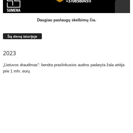
Daugiau paslaugų skelbimų čia.
Šią dieną istorijoje
2023
„Lietuvos draudimas“: bendra praslinkusios audros padaryta žala artėja
prie 1 mln. eurų