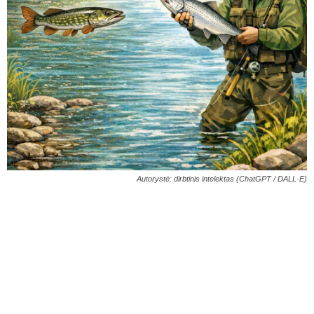
Autorystė: dirbtinis intelektas (ChatGPT / DALL·E)