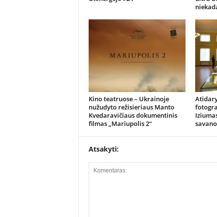
niekad
Kino teatruose – Ukrainoje
Atidar
nužudyto režisieriaus Manto
fotogra
Kvedaravičiaus dokumentinis
Iziumas
filmas „Mariupolis 2“
savano
Atsakyti: