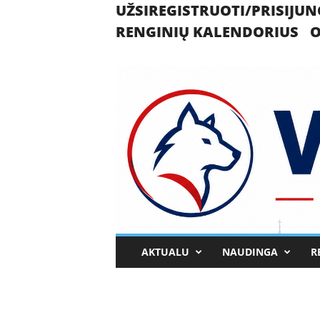
UŽSIREGISTRUOTI/PRISIJUN
RENGINIŲ KALENDORIUS
O
U
AKTUALU
NAUDINGA
R
k
m
e
r
g