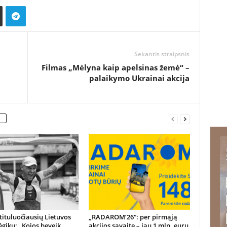
Sekantis straipsnis
Filmas „Mėlyna kaip apelsinas žemė“ –
palaikymo Ukrainai akcija
tituluočiausių Lietuvos
„RADAROM’26“: per pirmąją
ėgikų: „Kojos beveik
akcijos savaitę – jau 1 mln. eurų