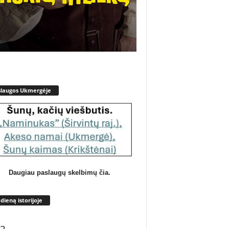
slaugos Ukmergėje
Daugiau paslaugų skelbimų čia.
 dieną istorijoje