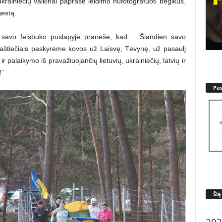
ukrainiečių vaikinai paprašė leidimo nufotografuoti bėgikus.
gestą.
a savo feisbuko puslapyje pranešė, kad: „Šiandien savo
raštiečiais paskyrėme kovos už Laisvę, Tėvynę, už pasaulį
 palaikymo iš pravažiuojančių lietuvių, ukrainiečių, latvių ir
!”
Pa
Šią