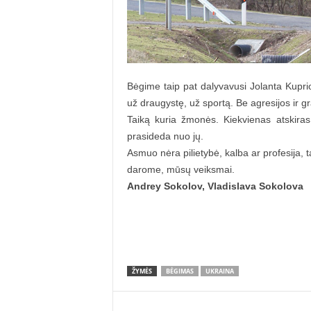
Bėgime taip pat dalyvavusi Jolanta Kupri
už draugystę, už sportą. Be agresijos ir 
Taiką kuria žmonės. Kiekvienas atskiras
prasideda nuo jų.
Asmuo nėra pilietybė, kalba ar profesija,
darome, mūsų veiksmai.
Andrey Sokolov, Vladislava Sokolova
ŽYMĖS
BĖGIMAS
UKRAINA