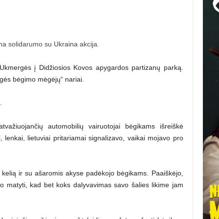
na solidarumo su Ukraina akcija.
š Ukmergės į
Didžiosios Kovos apygardos p
artizanų parką.
gės bėgimo mėgėjų“ nariai.
.
atvažiuojančių automobilių vairuotojai bėgikams išreiškė
, lenkai, lietuviai pritariamai signalizavo, vaikai mojavo pro
o kelią ir su ašaromis akyse padėkojo bėgikams. Paaiškėjo,
buvo matyti, kad bet koks dalyvavimas savo šalies likime jam