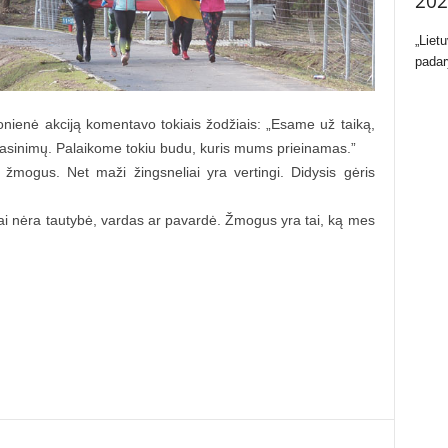
202
„Liet
padar
onienė akciją komentavo tokiais žodžiais: „Esame už taiką,
grasinimų. Palaikome tokiu budu, kuris mums prieinamas.”
 žmogus. Net maži žingsneliai yra vertingi. Didysis gėris
 tai nėra tautybė, vardas ar pavardė. Žmogus yra tai, ką mes