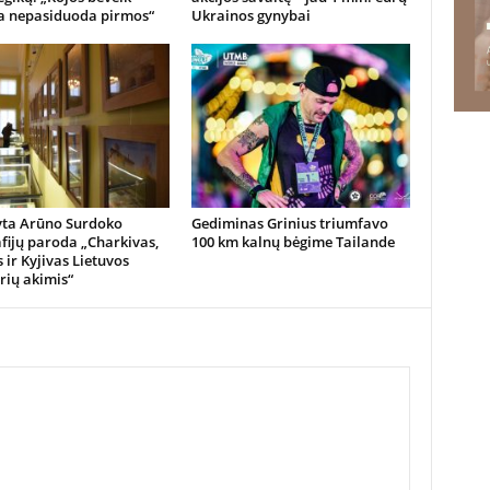
a nepasiduoda pirmos“
Ukrainos gynybai
yta Arūno Surdoko
Gediminas Grinius triumfavo
fijų paroda „Charkivas,
100 km kalnų bėgime Tailande
 ir Kyjivas Lietuvos
rių akimis“