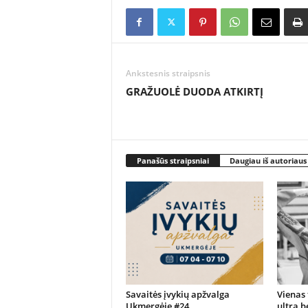
Ankstesnis straipsnis
GRAŽUOLĖ DUODA ATKIRTĮ
Panašūs straipsniai
Daugiau iš autoriaus
Savaitės įvykių apžvalga
Vienas 
Ukmergėje #24
ultra b