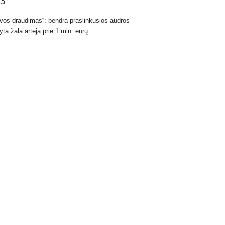
3
uvos draudimas“: bendra praslinkusios audros
yta žala artėja prie 1 mln. eurų