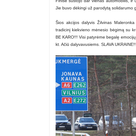
Finiše sustojo dar vienas automobilis, ir 
Jie buvo dėkingi už parodytą solidarumo 
Šios akcijos dalyvis Žilvinas Maleronk
tradicinį kiekvieno mėnesio bėgimą su k
BE KARO!!!
Visi patyrėme begalę emocijų ir
kt. Ačiū dalyvavusiems.
SLAVA UKRAINE!!