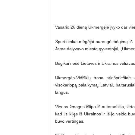
Vasario 26 dieną Ukmergėje įvyko dar vie
Sportininkai-mėgėjai surengė bėgimą i
Jame dalyvavo miesto gyventojai, „Ukmer
Bėgikai nešė Lietuvos ir Ukrainos vėliavas
Ukmergės-Vidiškių trasa priešpriešiais 
visokeriopą palaikymą. Latviai, baltarusiai
langus.
Vienas žmogus išlipo iš automobilio, kirt
kad jis kilęs iš Ukrainos ir iš jo veido 
buvo vertingas.