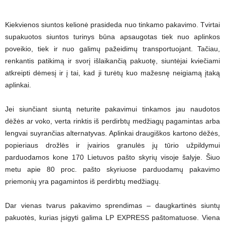
Kiekvienos siuntos kelionė prasideda nuo tinkamo pakavimo. Tvirtai
supakuotos siuntos turinys būna apsaugotas tiek nuo aplinkos
poveikio, tiek ir nuo galimų pažeidimų transportuojant. Tačiau,
renkantis patikimą ir svorį išlaikančią pakuotę, siuntėjai kviečiami
atkreipti dėmesį ir į tai, kad ji turėtų kuo mažesnę neigiamą įtaką
aplinkai.
Jei siunčiant siuntą neturite pakavimui tinkamos jau naudotos
dėžės ar voko, verta rinktis iš perdirbtų medžiagų pagamintas arba
lengvai suyrančias alternatyvas. Aplinkai draugiškos kartono dėžės,
popieriaus drožlės ir įvairios granulės jų tūrio užpildymui
parduodamos kone 170 Lietuvos pašto skyrių visoje šalyje. Šiuo
metu apie 80 proc. pašto skyriuose parduodamų pakavimo
priemonių yra pagamintos iš perdirbtų medžiagų.
Dar vienas tvarus pakavimo sprendimas – daugkartinės siuntų
pakuotės, kurias įsigyti galima LP EXPRESS paštomatuose. Viena