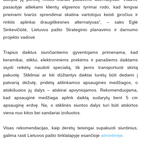
pasaulyje atliekami klientų elgsenos tyrimai rodo, kad lengvai
prieinami tvarūs sprendimai skatina vartotojus keisti įpročius ir
rinktis aplinkai draugiškesnes alternatyvas“, – sako Eglė
Sinkevičiūtė, Lietuvos pašto Strateginio planavimo ir darnumo
projekto vadovė.
Trapius daiktus siunčiantiems gyventojams primenama, kad
keramikai, stiklui, elektroninėms prekėms ir panašiems daiktams
siųsti reikėtų naudoti specialią, tik jiems transportuoti skirtą
pakuotę. Stikliniai ar kiti dūžtantys daiktai turėtų būti dedami į
patvarią dėžutę, pridėtą atitinkamos apsauginės medžiagos, o
atsikišusios jų dalys – atskirai apvyniojamos. Rekomenduojama,
kad apsauginė medžiaga aplink daiktą sudarytų bent 5 cm
apsauginę erdvę. Na, o stiklinės siuntos dalys turi būti atskirtos
viena nuo kitos bei sandariai izoliuotos.
Visas rekomendacijas, kaip derėtų teisingai supakuoti siuntinius,
galima rasti Lietuvos pašto tinklalapyje esančioje
atmintinėje
.