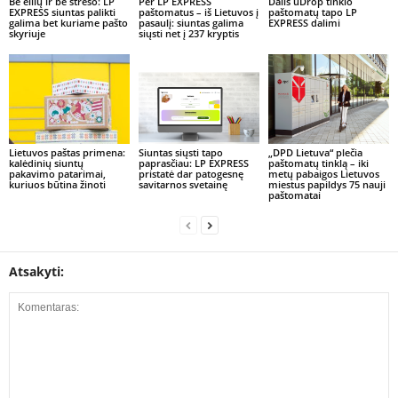
Be eilių ir be streso: LP
Per LP EXPRESS
Dalis uDrop tinklo
EXPRESS siuntas palikti
paštomatus – iš Lietuvos į
paštomatų tapo LP
galima bet kuriame pašto
pasaulį: siuntas galima
EXPRESS dalimi
skyriuje
siųsti net į 237 kryptis
Lietuvos paštas primena:
Siuntas siųsti tapo
„DPD Lietuva“ plečia
kalėdinių siuntų
paprasčiau: LP EXPRESS
paštomatų tinklą – iki
pakavimo patarimai,
pristatė dar patogesnę
metų pabaigos Lietuvos
kuriuos būtina žinoti
savitarnos svetainę
miestus papildys 75 nauji
paštomatai
Atsakyti: