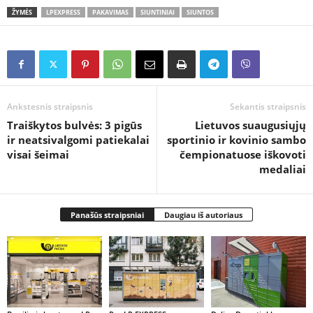
ŽYMĖS
LPEXPRESS
PAKAVIMAS
SIUNTINIAI
SIUNTOS
Ankstesnis straipsnis
Sekantis straipsnis
Traiškytos bulvės: 3 pigūs
Lietuvos suaugusiųjų
ir neatsivalgomi patiekalai
sportinio ir kovinio sambo
visai šeimai
čempionatuose iškovoti
medaliai
Panašūs straipsniai
Daugiau iš autoriaus