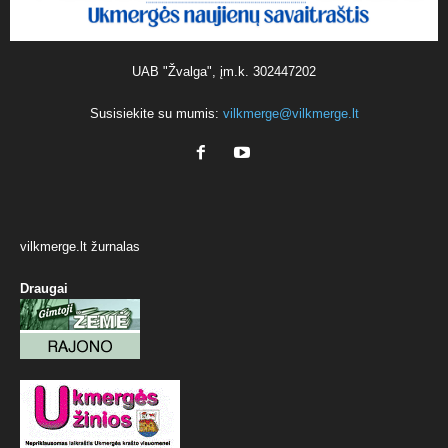
UAB "Žvalga", įm.k. 302447202
Susisiekite su mumis:
vilkmerge@vilkmerge.lt
vilkmerge.lt žurnalas
Draugai