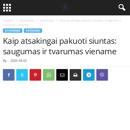
Pradinis
Gyvenimas
Patarimai
Kaip atsakingai pakuoti siuntas: saugumas ir
tvarumas viename
GYVENIMAS
PATARIMAI
Kaip atsakingai pakuoti siuntas:
saugumas ir tvarumas viename
By
-
2025-04-02