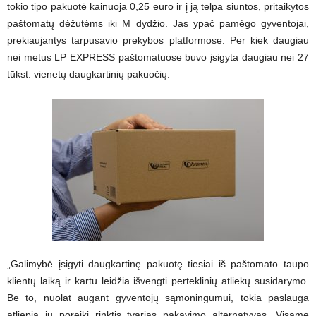
tokio tipo pakuotė kainuoja 0,25 euro ir į ją telpa siuntos, pritaikytos
paštomatų dėžutėms iki M dydžio. Jas ypač pamėgo gyventojai,
prekiaujantys tarpusavio prekybos platformose. Per kiek daugiau
nei metus LP EXPRESS paštomatuose buvo įsigyta daugiau nei 27
tūkst. vienetų daugkartinių pakuočių.
„Galimybė įsigyti daugkartinę pakuotę tiesiai iš paštomato taupo
klientų laiką ir kartu leidžia išvengti perteklinių atliekų susidarymo.
Be to, nuolat augant gyventojų sąmoningumui, tokia paslauga
atliepia jų poreikį rinktis tvarias pakavimo alternatyvas. Visame