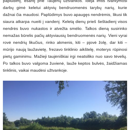
paplūdimį, esantį prie Taujėnų užtvankos. Idėja imtis tvarkymosi
darbų gimė keletui aktyvių bendruomenės tarybų narių, kurie
dažnai čia maudosi. Paplūdimys buvo apaugęs nendrėmis, likusi tik
siaura atkarpa nueiti į vandenį. Keletą dienų prieš šeštadienį visos
nendrės buvo nukastos ir atvežta smėlio. Talkos dieną susirinko
nemažas būrelis pačių aktyviausių bendruomenės narių. Vieni vyrai
rovė nendrių likučius, rinko akmenis, kiti – pjovė žolę, dar kiti –
mūrijo naują laužavietę, frezavo tinklinio aikštelę, moterys rūpinosi
pietų gaminimu. Mažieji taujėniškiai irgi neatsiliko nuo savo tėvelių.
Po talkos buvo valgoma žuvienė, lauže keptos bulvės, žaidžiamas
tinklinis, vaikai maudėsi užtvankoje.