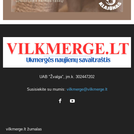
UAB "Žvalga", įm.k. 302447202
Susisiekite su mumis:
vilkmerge@vilkmerge.lt
vilkmerge.lt žurnalas