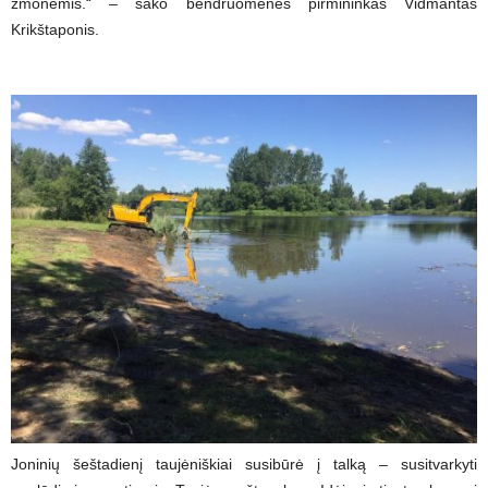
žmonėmis.“ – sako bendruomenės pirmininkas Vidmantas
Krikštaponis.
Joninių šeštadienį taujėniškiai susibūrė į talką – susitvarkyti