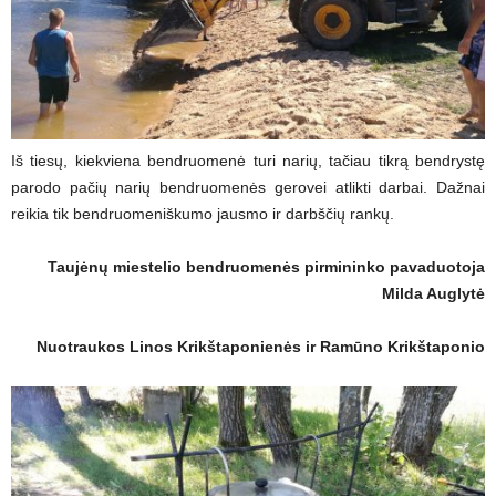
Iš tiesų, kiekviena bendruomenė turi narių, tačiau tikrą bendrystę
parodo pačių narių bendruomenės gerovei atlikti darbai. Dažnai
reikia tik bendruomeniškumo jausmo ir darbščių rankų.
Taujėnų miestelio bendruomenės pirmininko pavaduotoja
Milda Auglytė
Nuotraukos Linos Krikštaponienės ir Ramūno Krikštaponio