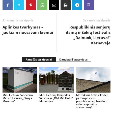
Ankstesnis straipsnis
Sekantis straipsnis
Aplinkos tvarkymas –
Respublikinis senjorų
jaukiam nuosavam kiemui
dainų ir šokių festivalis
„Dainuok, Lietuva!“
Kernavėje
Panašūs straipsniai
Daugiau iš autoriaus
Mini Lietuva Panevėžio
Mini Lietuva, Klaipėdos
Mozaikinis tinkas: kodėl
Mieste Esančio „Stasys
Viešbučio „Old Mill Hotel“
jis tampa vienu
Museum“
Miniatiūra
populiariausių fasado ir
vidaus apdailos
sprendimų?