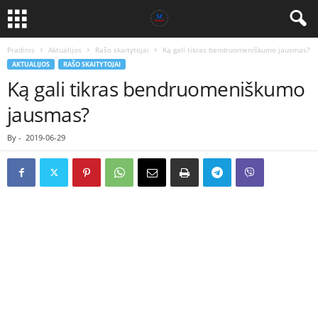
Pradinis
Aktualijos
Rašo skaitytojai
Ką gali tikras bendruomeniškumo jausmas?
AKTUALIJOS
RAŠO SKAITYTOJAI
Ką gali tikras bendruomeniškumo
jausmas?
By
-
2019-06-29