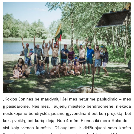
„Kokios Joninės be maudynių! Jei mes neturime paplūdimio – mes
jį pasidarome. Nes mes, Taujėnų miestelio bendruomenė, niekada
nestokojome bendrystės jausmo įgyvendinant bet kurį projektą, bet
kokią veiklą, bet kurią idėją. Nuo 4 mėn. Elenos iki mero Rolando –
visi kaip vienas kumštis. Džiaugiuosi ir didžiuojuosi savo krašto