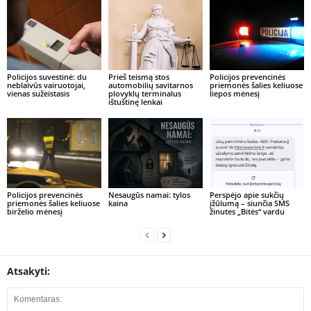
Policijos suvestinė: du
Prieš teismą stos
Policijos prevencinės
neblaivūs vairuotojai,
automobilių savitarnos
priemonės šalies keliuose
vienas sužeistasis
plovyklų terminalus
liepos mėnesį
ištuštinę lenkai
Policijos prevencinės
Nesaugūs namai: tylos
Perspėjo apie sukčių
priemonės šalies keliuose
kaina
įžūlumą – siunčia SMS
birželio mėnesį
žinutes „Bitės“ vardu
Atsakyti: