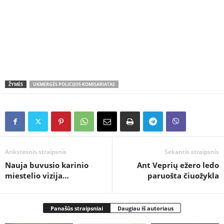
ŽYMĖS
UKMERGĖS POLICIJOS KOMISARIATAS
Ankstesnis straipsnis
Sekantis straipsnis
Nauja buvusio karinio
Ant Veprių ežero ledo
miestelio vizija…
paruošta čiuožykla
Panašūs straipsniai
Daugiau iš autoriaus