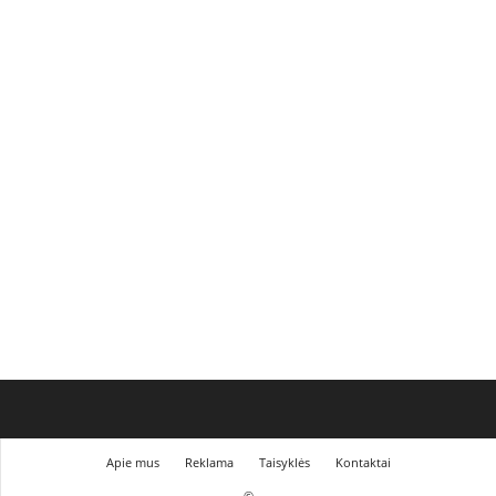
Apie mus
Reklama
Taisyklės
Kontaktai
©