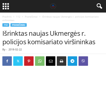
Pradinis
112
Pranešimai
Išrinktas naujas Ukmergės r. policijos komisariato
viršininkas
112
PRANEŠIMAI
Išrinktas naujas Ukmergės r.
policijos komisariato viršininkas
By
-
2018-02-22