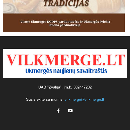
UAB "Žvalga", įm.k. 302447202
Susisiekite su mumis:
vilkmerge@vilkmerge.lt