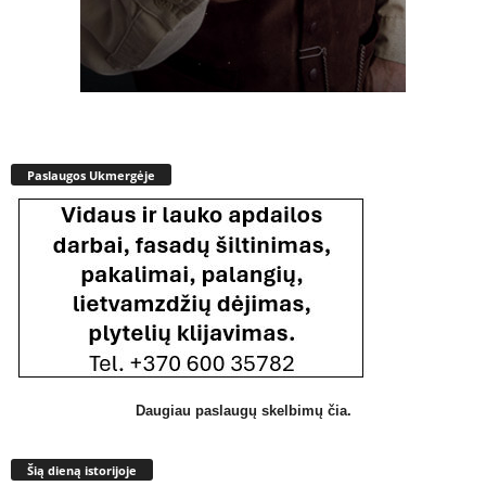
Paslaugos Ukmergėje
Daugiau paslaugų skelbimų čia.
Šią dieną istorijoje