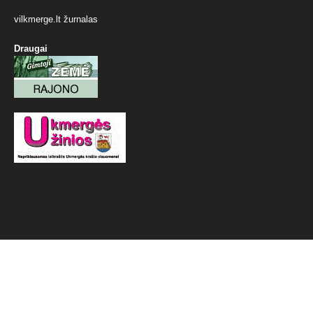
vilkmerge.lt žurnalas
Draugai