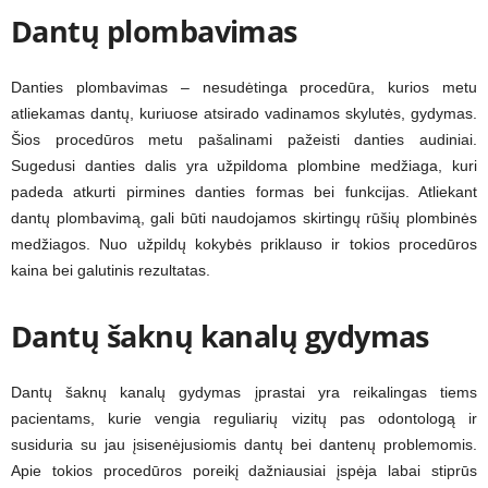
Dantų plombavimas
Danties plombavimas – nesudėtinga procedūra, kurios metu
atliekamas dantų, kuriuose atsirado vadinamos skylutės, gydymas.
Šios procedūros metu pašalinami pažeisti danties audiniai.
Sugedusi danties dalis yra užpildoma plombine medžiaga, kuri
padeda atkurti pirmines danties formas bei funkcijas. Atliekant
dantų plombavimą, gali būti naudojamos skirtingų rūšių plombinės
medžiagos. Nuo užpildų kokybės priklauso ir tokios procedūros
kaina bei galutinis rezultatas.
Dantų šaknų kanalų gydymas
Dantų šaknų kanalų gydymas įprastai yra reikalingas tiems
pacientams, kurie vengia reguliarių vizitų pas odontologą ir
susiduria su jau įsisenėjusiomis dantų bei dantenų problemomis.
Apie tokios procedūros poreikį dažniausiai įspėja labai stiprūs