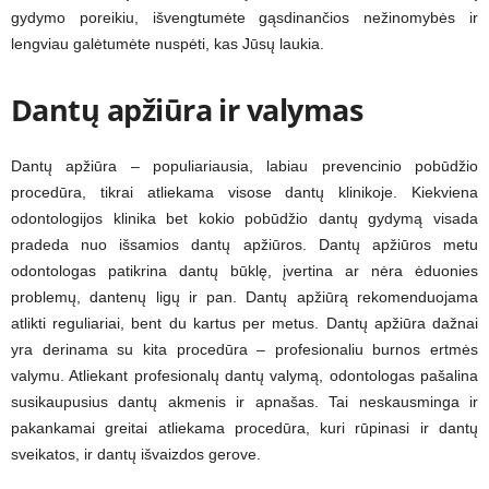
gydymo poreikiu, išvengtumėte gąsdinančios nežinomybės ir
lengviau galėtumėte nuspėti, kas Jūsų laukia.
Dantų apžiūra ir valymas
Dantų apžiūra – populiariausia, labiau prevencinio pobūdžio
procedūra, tikrai atliekama visose dantų klinikoje. Kiekviena
odontologijos klinika bet kokio pobūdžio dantų gydymą visada
pradeda nuo išsamios dantų apžiūros. Dantų apžiūros metu
odontologas patikrina dantų būklę, įvertina ar nėra ėduonies
problemų, dantenų ligų ir pan. Dantų apžiūrą rekomenduojama
atlikti reguliariai, bent du kartus per metus. Dantų apžiūra dažnai
yra derinama su kita procedūra – profesionaliu burnos ertmės
valymu. Atliekant profesionalų dantų valymą, odontologas pašalina
susikaupusius dantų akmenis ir apnašas. Tai neskausminga ir
pakankamai greitai atliekama procedūra, kuri rūpinasi ir dantų
sveikatos, ir dantų išvaizdos gerove.