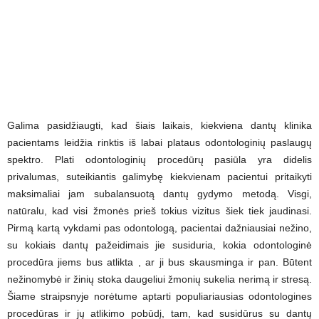
Galima pasidžiaugti, kad šiais laikais, kiekviena dantų klinika
pacientams leidžia rinktis iš labai plataus odontologinių paslaugų
spektro. Plati odontologinių procedūrų pasiūla yra didelis
privalumas, suteikiantis galimybę kiekvienam pacientui pritaikyti
maksimaliai jam subalansuotą dantų gydymo metodą. Visgi,
natūralu, kad visi žmonės prieš tokius vizitus šiek tiek jaudinasi.
Pirmą kartą vykdami pas odontologą, pacientai dažniausiai nežino,
su kokiais dantų pažeidimais jie susiduria, kokia odontologinė
procedūra jiems bus atlikta , ar ji bus skausminga ir pan. Būtent
nežinomybė ir žinių stoka daugeliui žmonių sukelia nerimą ir stresą.
Šiame straipsnyje norėtume aptarti populiariausias odontologines
procedūras ir jų atlikimo pobūdį, tam, kad susidūrus su dantų