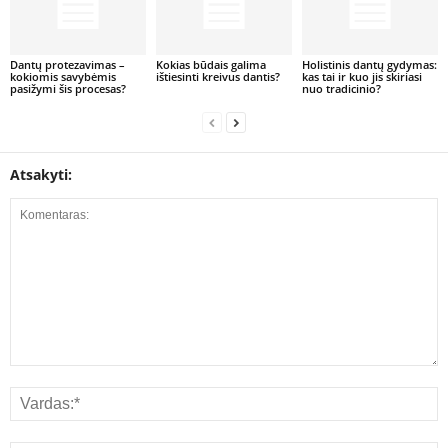
Dantų protezavimas –
Kokias būdais galima
Holistinis dantų gydymas:
kokiomis savybėmis
ištiesinti kreivus dantis?
kas tai ir kuo jis skiriasi
pasižymi šis procesas?
nuo tradicinio?
Atsakyti: