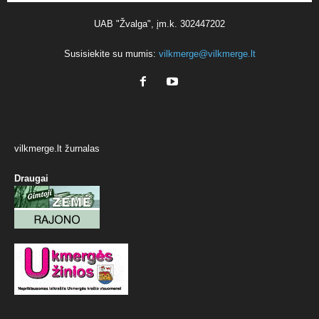
UAB "Žvalga", įm.k. 302447202
Susisiekite su mumis:
vilkmerge@vilkmerge.lt
vilkmerge.lt žurnalas
Draugai