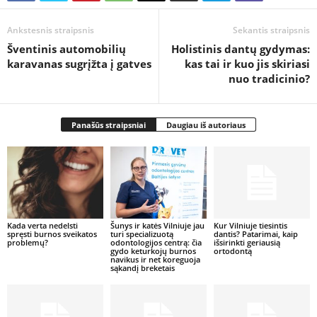
Ankstesnis straipsnis
Sekantis straipsnis
Šventinis automobilių
Holistinis dantų gydymas:
karavanas sugrįžta į gatves
kas tai ir kuo jis skiriasi
nuo tradicinio?
Panašūs straipsniai
Daugiau iš autoriaus
Kada verta nedelsti
Šunys ir katės Vilniuje jau
Kur Vilniuje tiesintis
spręsti burnos sveikatos
turi specializuotą
dantis? Patarimai, kaip
problemų?
odontologijos centrą: čia
išsirinkti geriausią
gydo keturkojų burnos
ortodontą
navikus ir net koreguoja
sąkandį breketais