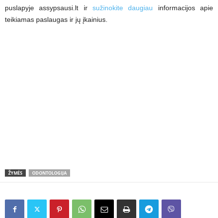
puslapyje assypsausi.lt ir
sužinokite daugiau
informacijos apie
teikiamas paslaugas ir jų įkainius.
ŽYMĖS
ODONTOLOGIJA