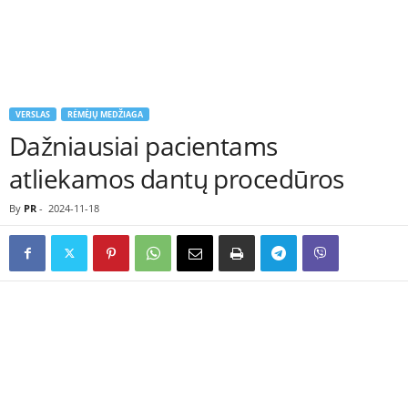
VERSLAS
RĖMĖJŲ MEDŽIAGA
Dažniausiai pacientams
atliekamos dantų procedūros
By
PR
-
2024-11-18