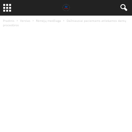
Pradinis
Verslas
Rėmėjų medžiaga
Dažniausiai pacientams atliekamos dantų
procedūros