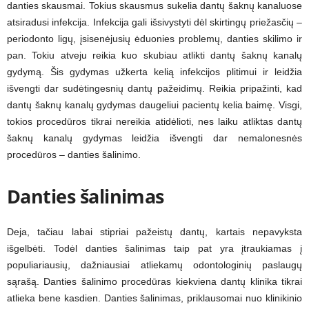
danties skausmai. Tokius skausmus sukelia dantų šaknų kanaluose
atsiradusi infekcija. Infekcija gali išsivystyti dėl skirtingų priežasčių –
periodonto ligų, įsisenėjusių ėduonies problemų, danties skilimo ir
pan. Tokiu atveju reikia kuo skubiau atlikti dantų šaknų kanalų
gydymą. Šis gydymas užkerta kelią infekcijos plitimui ir leidžia
išvengti dar sudėtingesnių dantų pažeidimų. Reikia pripažinti, kad
dantų šaknų kanalų gydymas daugeliui pacientų kelia baimę. Visgi,
tokios procedūros tikrai nereikia atidėlioti, nes laiku atliktas dantų
šaknų kanalų gydymas leidžia išvengti dar nemalonesnės
procedūros – danties šalinimo.
Danties šalinimas
Deja, tačiau labai stipriai pažeistų dantų, kartais nepavyksta
išgelbėti. Todėl danties šalinimas taip pat yra įtraukiamas į
populiariausių, dažniausiai atliekamų odontologinių paslaugų
sąrašą. Danties šalinimo procedūras kiekviena dantų klinika tikrai
atlieka bene kasdien. Danties šalinimas, priklausomai nuo klinikinio