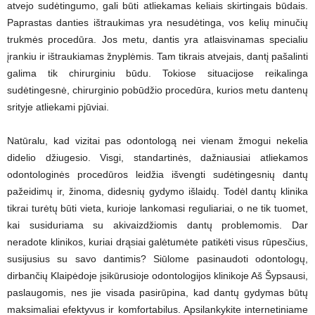
atvejo sudėtingumo, gali būti atliekamas keliais skirtingais būdais.
Paprastas danties ištraukimas yra nesudėtinga, vos kelių minučių
trukmės procedūra. Jos metu, dantis yra atlaisvinamas specialiu
įrankiu ir ištraukiamas žnyplėmis. Tam tikrais atvejais, dantį pašalinti
galima tik chirurginiu būdu. Tokiose situacijose reikalinga
sudėtingesnė, chirurginio pobūdžio procedūra, kurios metu dantenų
srityje atliekami pjūviai.
Natūralu, kad vizitai pas odontologą nei vienam žmogui nekelia
didelio džiugesio. Visgi, standartinės, dažniausiai atliekamos
odontologinės procedūros leidžia išvengti sudėtingesnių dantų
pažeidimų ir, žinoma, didesnių gydymo išlaidų. Todėl dantų klinika
tikrai turėtų būti vieta, kurioje lankomasi reguliariai, o ne tik tuomet,
kai susiduriama su akivaizdžiomis dantų problemomis. Dar
neradote klinikos, kuriai drąsiai galėtumėte patikėti visus rūpesčius,
susijusius su savo dantimis? Siūlome pasinaudoti odontologų,
dirbančių Klaipėdoje įsikūrusioje odontologijos klinikoje Aš Šypsausi,
paslaugomis, nes jie visada pasirūpina, kad dantų gydymas būtų
maksimaliai efektyvus ir komfortabilus. Apsilankykite internetiniame