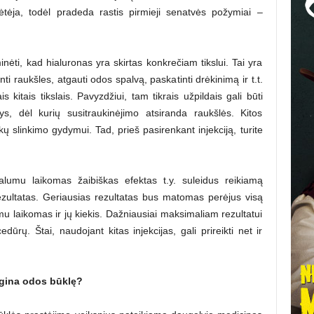
ėtėja, todėl pradeda rastis pirmieji senatvės požymiai –
aminėti, kad hialuronas yra skirtas konkrečiam tikslui. Tai yra
i raukšles, atgauti odos spalvą, paskatinti drėkinimą ir t.t.
s kitais tikslais. Pavyzdžiui, tam tikrais užpildais gali būti
ys, dėl kurių susitraukinėjimo atsiranda raukšlės. Kitos
kų slinkimo gydymui. Tad, prieš pasirenkant injekciją, turite
ivalumu laikomas žaibiškas efektas t.y. suleidus reikiamą
ezultatas. Geriausias rezultatas bus matomas perėjus visą
umu laikomas ir jų kiekis. Dažniausiai maksimaliam rezultatui
dūrų. Štai, naudojant kitas injekcijas, gali prireikti net ir
ogina odos būklę?