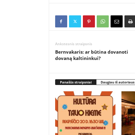
Ankstesnis straipsnis
Bernvakaris: ar būtina dovanoti
dovaną kaltininkui?
Panašūs straipsniai
Daugiau iš autoriaus