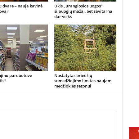
 dvare – nauja kavinė
Ūkis „Brangiosios uogos“:
ovai“
šilauogių mažai, bet savitarna
dar veiks
ujino parduotuvė
Nustatytas briedžių
is“
sumedžiojimo limitas naujam
medžioklės sezonui