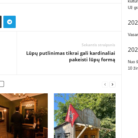
kultū
Už grą
202
Vasar
Sekantis straipsnis
202
Lūpų putlinimas tikrai gali kardinaliai
pakeisti lūpų formą
Nuo š
10 ži