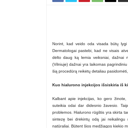
Norint, kad veido oda visada būtų lygi i
Dermatologai pastebi, kad ne visais atvej
dėlto daug ką lemia veiksniai, dažnai 
(Vilniuje) dažnai yra laikomas pagrindiniu
šią procedūrą reikėtų detaliau pasidomėti, 
Kuo hialurono injekcijos išsiskiria iš 
Kalbant apie injekcijas, ko gero žinote, 
suteikia odai dar didesnio žavesio. Taip
problemos. Hialurono rūgštis yra skirta t
sintezę bei drėkintų odą jai reikalingu
natūraliai. Būtent šios medžiagos kiekio 