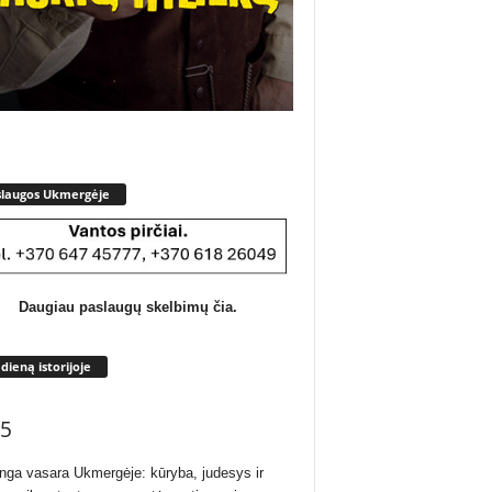
slaugos Ukmergėje
Daugiau paslaugų skelbimų čia.
 dieną istorijoje
5
inga vasara Ukmergėje: kūryba, judesys ir