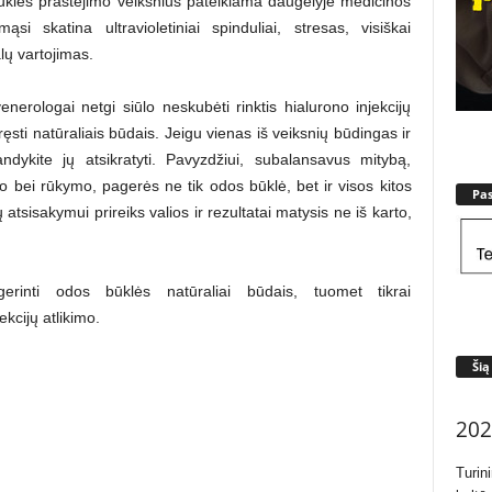
ūklės prastėjimo veiksnius pateikiama daugelyje medicinos
si skatina ultravioletiniai spinduliai, stresas, visiškai
lų vartojimas.
enerologai netgi siūlo neskubėti rinktis hialurono injekcijų
sti natūraliais būdais. Jeigu vienas iš veiksnių būdingas ir
ndykite jų atsikratyti. Pavyzdžiui, subalansavus mitybą,
io bei rūkymo, pagerės ne tik odos būklė, bet ir visos kitos
Pa
 atsisakymui prireiks valios ir rezultatai matysis ne iš karto,
erinti odos būklės natūraliai būdais, tuomet tikrai
kcijų atlikimo.
Šią
202
Turin