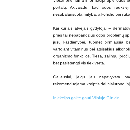
Viešai prieinama informacija apie odos b
portalų. Akivaizdu, kad odos raukšlėjimą
nesubalansuota mityba, alkoholio bei rūka
Kai kuriais atvejais gydytojai – dermatov
prieš tai nepabandžius odos problemų sprę
jūsų kasdienybei, tuomet pirmiausia ba
vartojant vitaminus bei atsisakius alkohol
organizmo funkcijos. Tiesa, žalingų įpročių
bet pasistengti vis tiek verta.
Galiausiai, jeigu jau nepavyksta pag
rekomenduojama kreiptis dėl hialurono inje
Injekcijas galite gauti Vilniuje Clinicin