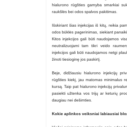
hialurono rūgšties gamyba smarkiai sul
raukšlės bei odos spalvos pakitimas.
Išskiriant šias injekcijas iš kitų, reikia p
odos būklės pagerinimas, siekiant panaikint
Kitos injekcijos gali būti naudojamos visai
neutralizuojami tam tikri veido raumen
injekcijos gali būti naudojamos netgi plau
žinoti tiesioginę jos paskirtį.
Beje, didžiausiu hialurono injekcijų pr
rūgšties kiekį, jau matomas minimalus r
kursą. Taip pat hialurono injekcijų prival
pasiekti užtenka vos trijų ar keturių proce
daugiau nei dešimties.
Kokie aplinkos veiksniai labiausiai bl