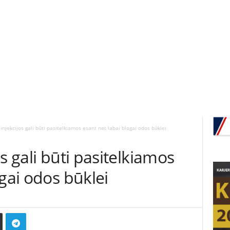
injekcijos gali būti pasitelkiamos esant net labai blogai odos būklei
s gali būti pasitelkiamos
ogai odos būklei