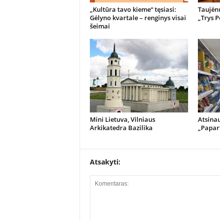
„Kultūra tavo kieme“ tęsiasi:
Taujėnų
Gėlyno kvartale – renginys visai
„Trys P
šeimai
Mini Lietuva, Vilniaus
Atsina
Arkikatedra Bazilika
„Papart
Atsakyti: