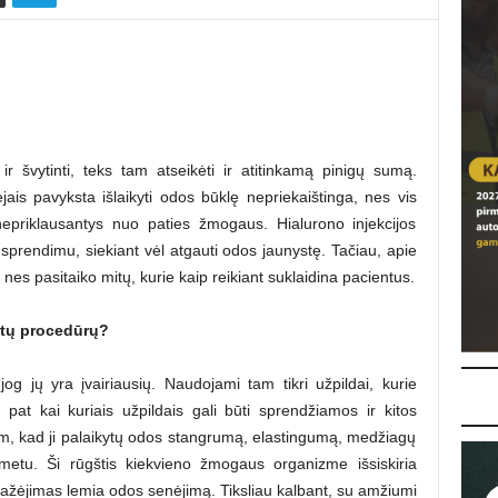
r švytinti, teks tam atseikėti ir atitinkamą pinigų sumą.
ais pavyksta išlaikyti odos būklę nepriekaištinga, nes vis
nepriklausantys nuo paties žmogaus. Hialurono injekcijos
 sprendimu, siekiant vėl atgauti odos jaunystę. Tačiau, apie
nes pasitaiko mitų, kurie kaip reikiant suklaidina pacientus.
kitų procedūrų?
jog jų yra įvairiausių. Naudojami tam tikri užpildai, kurie
 pat kai kuriais užpildais gali būti sprendžiamos ir kitos
am, kad ji palaikytų odos stangrumą, elastingumą, medžiagų
 metu. Ši rūgštis kiekvieno žmogaus organizme išsiskiria
mažėjimas lemia odos senėjimą. Tiksliau kalbant, su amžiumi