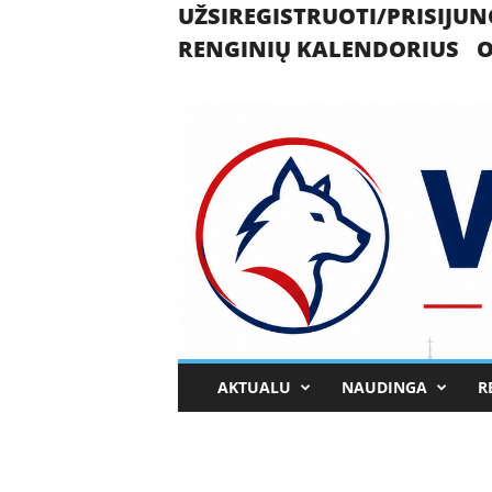
UŽSIREGISTRUOTI/PRISIJUN
RENGINIŲ KALENDORIUS
O
U
AKTUALU
NAUDINGA
R
k
m
e
r
g