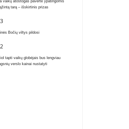
ra vaikų atostogas pavertė ypatingomis
žintą tarą – išskirtinis prizas
3
inės Bočių viltys pildosi
2
iol tapti vaikų globėjais bus lengviau
ngsnių verslo kainai nustatyti