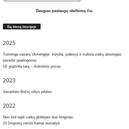
Daugiau paslaugų skelbimų čia.
Šią dieną istorijoje
2025
Turininga vasara Ukmergėje: kūryba, judesys ir kultūra vaikų atostogas
pavertė ypatingomis
Už grąžintą tarą – išskirtinis prizas
2023
Vasarinės Bočių viltys pildosi
2022
Nuo šiol tapti vaikų globėjais bus lengviau
10 žingsnių verslo kainai nustatyti