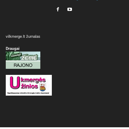
vilkmerge.lt žurnalas
Draugai