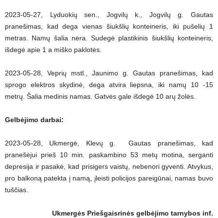
2023-05-27, Lyduokių sen., Jogvilų k., Jogvilų g. Gautas
pranešimas, kad dega vienas šiukšlių konteineris, iki pušelių 1
metras. Namų šalia nėra. Sudegė plastikinis šiukšlių konteineris,
išdegė apie 1 a miško paklotės.
2023-05-28, Veprių mstl., Jaunimo g. Gautas pranešimas, kad
sprogo elektros skydinė, dega atvira liepsna, iki namų 10 -15
metrų. Šalia medinis namas. Gatvės gale išdegė 10 arų žolės.
Gelbėjimo darbai:
2023-05-28, Ukmergė, Klevų g. Gautas pranešimas, kad
pranešėjui prieš 10 min. paskambino 53 metų motina, serganti
depresija ir pasakė, kad prisigers vaistų, nebenori gyventi. Atvykus,
pro balkoną patekta į namą, įleisti policijos pareigūnai, namas buvo
tuščias.
Ukmergės Priešgaisrinės gelbėjimo tarnybos inf.