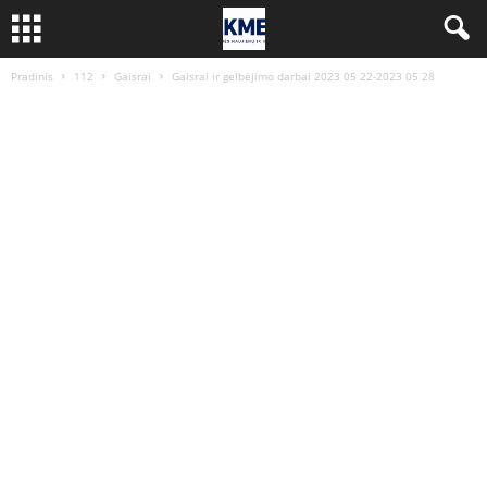
Pradinis
112
Gaisrai
Gaisrai ir gelbėjimo darbai 2023 05 22-2023 05 28