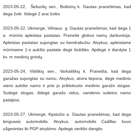
2023-05-22, Šešuolių sen., Butkūnų k. Gautas pranešimas, kad
dega žolė. Išdegė 2 arai žolės.
2023-05-22, Ukmergė, Vilniaus g. Gautas pranešimas, kad dega 1
a. mūrinis apleistas pastatas. Pranešė globos namų darbuotoja.
Apleistas pastatas sujungtas su bendrabučiu. Atvykus, apleistame
mūriniame 1-o aukšto pastate degė šiukšlės. Apdegė ir išardyta 1
kv. m medinių grindų.
2023-05-24, Vidiškių sen., Varkališkių k. Pranešta, kad dega
garažas sujungtas su namu. Atvykus, atvira liepsna, degė medinio
vieno aukšto namo ir prie jo priblokuoto medinio garažo stogas.
Sudegė stogas, išdegė garažo vidus, vandeniu sulietos namo
patalpos.
2023-05-27, Ukmergė, Kęstučio a. Gautas pranešimas, kad dega
lengvasis automobilis. Atvykus, automobilis Cadillac buvo
užgesintas iki PGP atvykimo. Apdegė variklio dangtis.