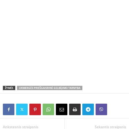
ŽYMĖS
UKMERGĖS PRIEŠGAISRINĖ GELBĖJIMO TARNYBA
Ankstesnis straipsnis
Sekantis straipsnis