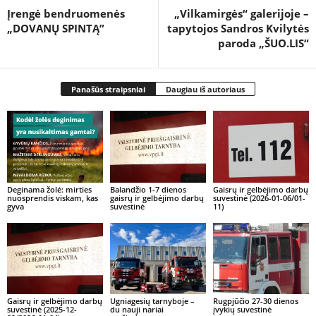
Įrengė bendruomenės
„Vilkamirgės“ galerijoje –
„DOVANŲ SPINTĄ”
tapytojos Sandros Kvilytės
paroda „ŠUO.LIS“
Panašūs straipsniai
Daugiau iš autoriaus
Deginama žolė: mirties
Balandžio 1-7 dienos
Gaisrų ir gelbėjimo darbų
nuosprendis viskam, kas
gaisrų ir gelbėjimo darbų
suvestinė (2026-01-06/01-
gyva
suvestinė
11)
Gaisrų ir gelbėjimo darbų
Ugniagesių tarnyboje –
Rugpjūčio 27-30 dienos
suvestinė (2025-12-
du nauji nariai
įvykių suvestinė