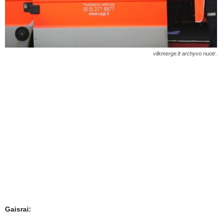
vilkmerge.lt archyvo nuotr.
Gaisrai: