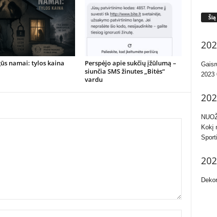
Šią
202
ūs namai: tylos kaina
Perspėjo apie sukčių įžūlumą –
Gaisr
siunčia SMS žinutes „Bitės“
2023 
vardu
202
NUOŽ
Kokį 
Sport
202
Dekor