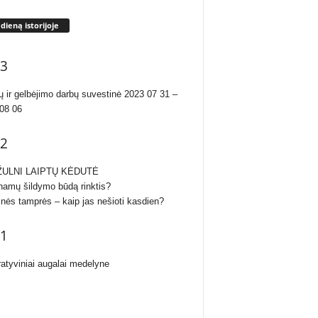
 dieną istorijoje
3
ų ir gelbėjimo darbų suvestinė 2023 07 31 –
08 06
2
ULNI LAIPTŲ KĖDUTĖ
namų šildymo būdą rinktis?
inės tamprės – kaip jas nešioti kasdien?
1
atyviniai augalai medelyne