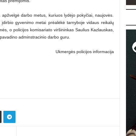
intas premijomis.
 apžvelgė darbo metus, kuriuos lydėjo pokyčiai, naujovės.
 įdirbio gyvenimo metai prėalėkė tarnyboje vidaus reikalų
mės, o policijos komisariato viršininkas Saulius Kazlauskas,
 pavadino adminstracinio darbo guru.
Ukmergės policijos informacija