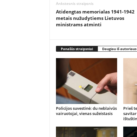
Ankstesnis straipsnis
Atidengtas memorialas 1941-1942
metais nužudytiems Lietuvos
ministrams atminti
Panašūs straipsniai
Daugiau iš autoriaus
Policijos suvestinė: du neblaivūs
Prieš t
vairuotojai, vienas sužeistasis
savitar
ištušti