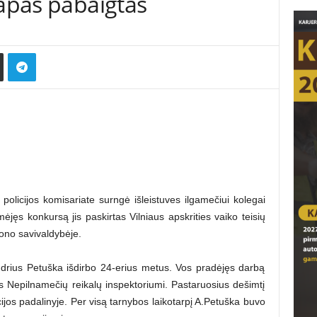
tapas pabaigtas
olicijos komisariate surngė išleistuves ilgamečiui kolegai
ėjęs konkursą jis paskirtas Vilniaus apskrities vaiko teisių
ono savivaldybėje.
udrius Petuška išdirbo 24-erius metus. Vos pradėjęs darbą
as Nepilnamečių reikalų inspektoriumi. Pastaruosius dešimtį
ijos padalinyje. Per visą tarnybos laikotarpį A.Petuška buvo