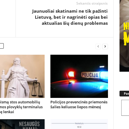
Sekantis straipsnis
Jaunuoliai skatinami ne tik pažinti
Lietuvą, bet ir nagrinėti opias bei
aktualias šių dienų problemas
Pa
eismą stos automobilių
Policijos prevencinės priemonės
nos plovyklų terminalus
šalies keliuose liepos mėnesį
nę lenkai