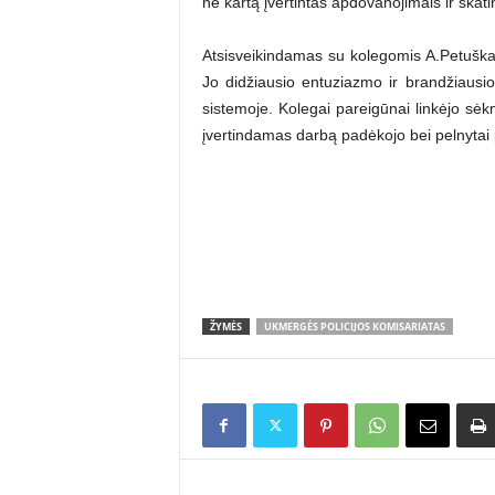
ne kartą įvertintas apdovanojimais ir skat
Atsisveikindamas su kolegomis A.Petuška
Jo didžiausio entuziazmo ir brandžiausio
sistemoje. Kolegai pareigūnai linkėjo sėk
įvertindamas darbą padėkojo bei pelnytai
ŽYMĖS
UKMERGĖS POLICIJOS KOMISARIATAS