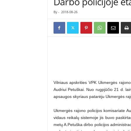
Darbo policijoje e
ė
s
By
-
2018-08-26
n
a
u
j
i
e
n
ų
p
o
r
Vilniaus apskrities VPK Ukmergės rajono p
t
Audriui Petuškai. Nuo rugpjūčio 21 d. laim
a
l
apsaugos skyriaus patarėju Ukmergės raj
a
s
Ukmergės rajono policijos komisariate A
vidaus reikalų sistemoje jis buvo paskirt
metų A.Petuška dirbo policijos administrac