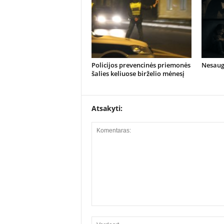
Policijos prevencinės priemonės
Nesaug
šalies keliuose birželio mėnesį
Atsakyti: