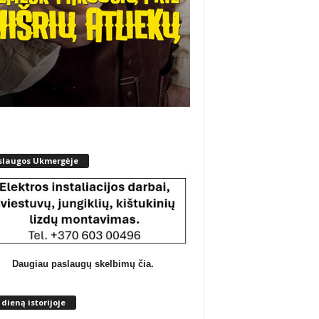
slaugos Ukmergėje
Daugiau paslaugų skelbimų čia.
 dieną istorijoje