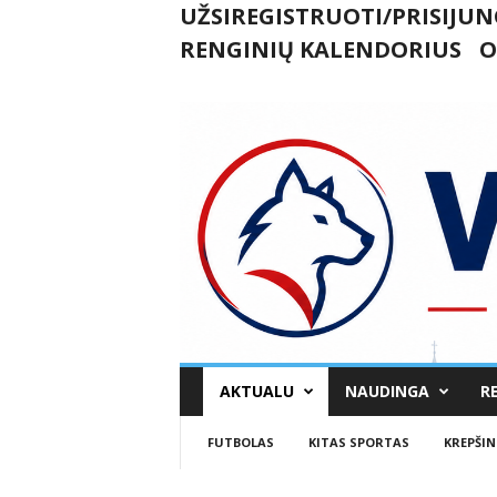
UŽSIREGISTRUOTI/PRISIJUN
RENGINIŲ KALENDORIUS
O
U
AKTUALU
NAUDINGA
R
k
m
FUTBOLAS
KITAS SPORTAS
KREPŠIN
e
r
g