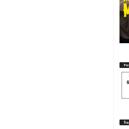
Pa
Šią