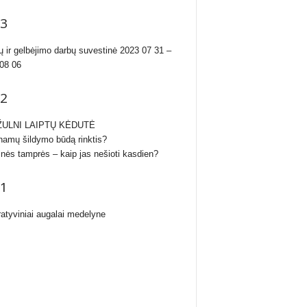
3
ų ir gelbėjimo darbų suvestinė 2023 07 31 –
08 06
2
ULNI LAIPTŲ KĖDUTĖ
namų šildymo būdą rinktis?
inės tamprės – kaip jas nešioti kasdien?
1
atyviniai augalai medelyne