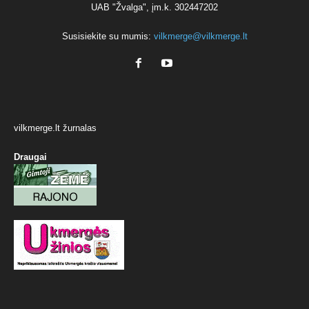
UAB "Žvalga", įm.k. 302447202
Susisiekite su mumis:
vilkmerge@vilkmerge.lt
vilkmerge.lt žurnalas
Draugai