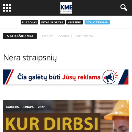
FUTBOLAS
KITAS SPORTAS
KREPŠINIS
STALO ŽAIDIMAI
STALO ŽAIDIMAI
Pradinis
Sportas
Stalo žaidimai
Nėra straipsnių