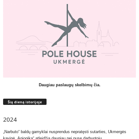
Daugiau paslaugų skelbimų čia.
Šią dieną istorijoje
2024
„Narbuto“ baldų gamyklai nusprendus nepratęsti sutarties, Ukmergės
kavinė „Agjogika“ atleidžia daugiau nei pusę darbuotojų