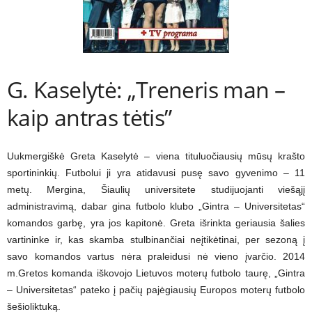
G. Kaselytė: „Treneris man –
kaip antras tėtis”
Uukmergiškė Greta Kaselytė – viena tituluočiausių mūsų krašto
sportininkių. Futbolui ji yra atidavusi pusę savo gyvenimo – 11
metų. Mergina, Šiaulių universitete studijuojanti viešąjį
administravimą, dabar gina futbolo klubo „Gintra – Universitetas“
komandos garbę, yra jos kapitonė. Greta išrinkta geriausia šalies
vartininke ir, kas skamba stulbinančiai neįtikėtinai, per sezoną į
savo komandos vartus nėra praleidusi nė vieno įvarčio. 2014
m.Gretos komanda iškovojo Lietuvos moterų futbolo taurę, „Gintra
– Universitetas“ pateko į pačių pajėgiausių Europos moterų futbolo
šešioliktuką.