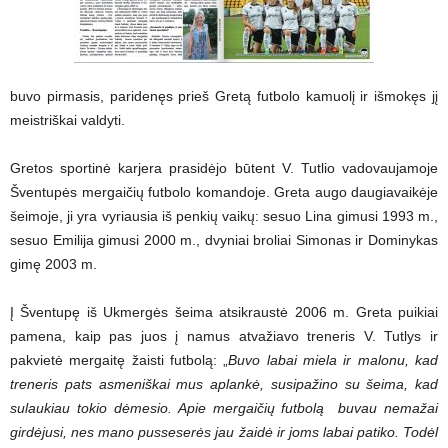
buvo pirmasis, paridenęs prieš Gretą futbolo kamuolį ir išmokęs jį
meistriškai valdyti.
Gretos sportinė karjera prasidėjo būtent V. Tutlio vadovaujamoje
Šventupės mergaičių futbolo komandoje. Greta augo daugiavaikėje
šeimoje, ji yra vyriausia iš penkių vaikų: sesuo Lina gimusi 1993 m.,
sesuo Emilija gimusi 2000 m., dvyniai broliai Simonas ir Dominykas
gimę 2003 m.
Į Šventupę iš Ukmergės šeima atsikraustė 2006 m. Greta puikiai
pamena, kaip pas juos į namus atvažiavo treneris V. Tutlys ir
pakvietė mergaitę žaisti futbolą: „
Buvo labai miela ir malonu, kad
treneris pats asmeniškai mus aplankė, susipažino su šeima, kad
sulaukiau tokio dėmesio. Apie mergaičių futbolą buvau nemažai
girdėjusi, nes mano pusseserės jau žaidė ir joms labai patiko. Todėl