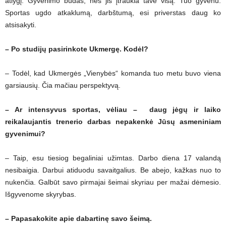
atlygį. Gyvenimo būdas, nes jis įtraukia tave visą. Tuo gyvenu.
Sportas ugdo atkaklumą, darbštumą, esi priverstas daug ko
atsisakyti.
– Po studijų pasirinkote Ukmergę. Kodėl?
– Todėl, kad Ukmergės „Vienybės“ komanda tuo metu buvo viena
garsiausių. Čia mačiau perspektyvą.
– Ar intensyvus sportas, vėliau – daug jėgų ir laiko
reikalaujantis trenerio darbas nepakenkė Jūsų asmeniniam
gyvenimui?
– Taip, esu tiesiog begaliniai užimtas. Darbo diena 17 valandą
nesibaigia. Darbui atiduodu savaitgalius. Be abejo, kažkas nuo to
nukenčia. Galbūt savo pirmajai šeimai skyriau per mažai dėmesio.
Išgyvenome skyrybas.
– Papasakokite apie dabartinę savo šeimą.