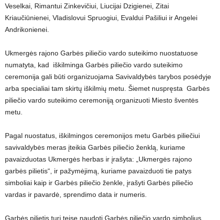
Veselkai, Rimantui Zinkevičiui, Liucijai Dzigienei, Zitai
Kriaučiūnienei, Vladislovui Spruogiui, Evaldui Pašiliui ir Angelei
Andrikonienei.
Ukmergės rajono Garbės piliečio vardo suteikimo nuostatuose
numatyta, kad iškilminga Garbės piliečio vardo suteikimo
ceremonija gali būti organizuojama Savivaldybės tarybos posėdyje
arba specialiai tam skirtų iškilmių metu. Šiemet nuspręsta Garbės
piliečio vardo suteikimo ceremoniją organizuoti Miesto šventės
metu.
Pagal nuostatus, iškilmingos ceremonijos metu Garbės piliečiui
savivaldybės meras įteikia Garbės piliečio ženklą, kuriame
pavaizduotas Ukmergės herbas ir įrašyta: „Ukmergės rajono
garbės pilietis“, ir pažymėjimą, kuriame pavaizduoti tie patys
simboliai kaip ir Garbės piliečio ženkle, įrašyti Garbės piliečio
vardas ir pavardė, sprendimo data ir numeris.
Garbės pilietis turi teisę naudoti Garbės piliečio vardo simbolius