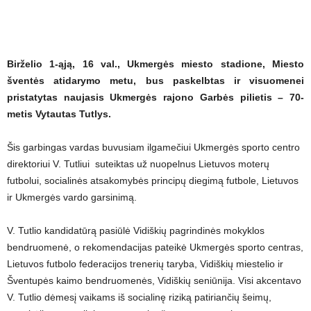
Birželio 1-ąją, 16 val., Ukmergės miesto stadione, Miesto
šventės atidarymo metu, bus paskelbtas ir visuomenei
pristatytas naujasis Ukmergės rajono Garbės pilietis – 70-
metis Vytautas Tutlys.
Šis garbingas vardas buvusiam ilgamečiui Ukmergės sporto centro
direktoriui V. Tutliui suteiktas už nuopelnus Lietuvos moterų
futbolui, socialinės atsakomybės principų diegimą futbole, Lietuvos
ir Ukmergės vardo garsinimą.
V. Tutlio kandidatūrą pasiūlė Vidiškių pagrindinės mokyklos
bendruomenė, o rekomendacijas pateikė Ukmergės sporto centras,
Lietuvos futbolo federacijos trenerių taryba, Vidiškių miestelio ir
Šventupės kaimo bendruomenės, Vidiškių seniūnija. Visi akcentavo
V. Tutlio dėmesį vaikams iš socialinę riziką patiriančių šeimų,