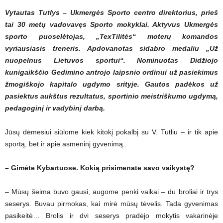
Vytautas Tutlys – Ukmergės Sporto centro direktorius, prieš
tai 30 metų vadovavęs Sporto mokyklai. Aktyvus Ukmergės
sporto puoselėtojas, „TexTilitės“ moterų komandos
vyriausiasis treneris. Apdovanotas sidabro medaliu „Už
nuopelnus Lietuvos sportui“. Nominuotas Didžiojo
kunigaikščio Gedimino antrojo laipsnio ordinui už pasiekimus
žmogiškojo kapitalo ugdymo srityje. Gautos padėkos už
pasiektus aukštus rezultatus, sportinio meistriškumo ugdymą,
pedagoginį ir vadybinį darbą.
Jūsų dėmesiui siūlome kiek kitokį pokalbį su V. Tutliu – ir tik apie
sportą, bet ir apie asmeninį gyvenimą..
– Gimėte Kybartuose. Kokią prisimenate savo vaikystę?
– Mūsų šeima buvo gausi, augome penki vaikai – du broliai ir trys
seserys. Buvau pirmokas, kai mirė mūsų tėvelis. Tada gyvenimas
pasikeitė… Brolis ir dvi seserys pradėjo mokytis vakarinėje