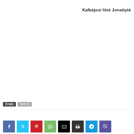
Kalbėjosi Unė Jonaitytė
ŽYMĖS
TUTLYS