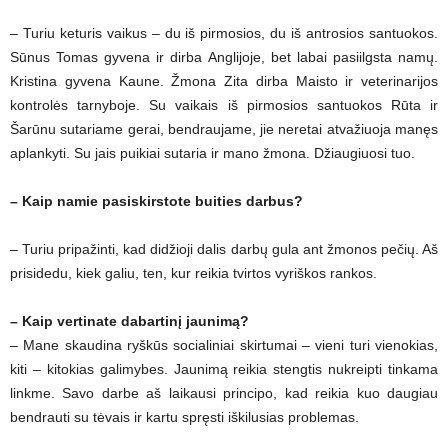
– Turiu keturis vaikus – du iš pirmosios, du iš antrosios santuokos.
Sūnus Tomas gyvena ir dirba Anglijoje, bet labai pasiilgsta namų.
Kristina gyvena Kaune. Žmona Zita dirba Maisto ir veterinarijos
kontrolės tarnyboje. Su vaikais iš pirmosios santuokos Rūta ir
Šarūnu sutariame gerai, bendraujame, jie neretai atvažiuoja manęs
aplankyti. Su jais puikiai sutaria ir mano žmona. Džiaugiuosi tuo.
– Kaip namie pasiskirstote buities darbus?
– Turiu pripažinti, kad didžioji dalis darbų gula ant žmonos pečių. Aš
prisidedu, kiek galiu, ten, kur reikia tvirtos vyriškos rankos.
– Kaip vertinate dabartinį jaunimą?
– Mane skaudina ryškūs socialiniai skirtumai – vieni turi vienokias,
kiti – kitokias galimybes. Jaunimą reikia stengtis nukreipti tinkama
linkme. Savo darbe aš laikausi principo, kad reikia kuo daugiau
bendrauti su tėvais ir kartu spręsti iškilusias problemas.