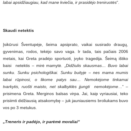
labai apsidžiaugiau, kad mane kviečia, ir prasidėjo treniruotės
“.
Skaudi netektis
Įsikūrusi Šventupėje, šeima apsiprato, vaikai susirado draugų,
gyvenimas, rodos, tekėjo savo vaga. Ir tada, tais pačiais 2006
metais, kai Greta pradėjo sportuoti, įvyko tragedija. Šeimą ištiko
baisi netektis – mirė mamytė. „
Didžiulis skausmas… Buvo labai
sunku. Sunku psichologiškai. Sunku buityje – nes mama mumis
labai rūpinosi, o likome patys sau… Nemokėjome tinkamai
tvarkytis, ruošti maisto, net skalbyklės įjungti nemokėjome
…“ –
prisimena Greta. Merginos balsas virpa. Jai, kaip vyriausiai, teko
prisiimti didžiausią atsakomybę – juk jauniausiems broliukams buvo
vos po 3 metukus.
„Treneris ir padėjo, ir parėmė moraliai“