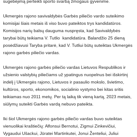
sugebėjimą perteikti sporto svarbą žmogaus gyvenime.
Ukmergės rajono savivaldybės Garbės piliečio vardo suteikimo
komisijai šiais metais iš viso buvo pateiktos trys kandidatūros.
Komisijos narių balsų dauguma nuspręsta, kad Savivaldybės
tarybai būtų teikiama V. Tutlio kandidatūra. Balandžio 25 dieną
posėdžiavusi Taryba pritarė, kad V. Tutliui būtų suteiktas Ukmergės
rajono garbės piliečio vardas.
Ukmergės rajono garbės piliečio vardas Lietuvos Respublikos ir
užsienio valstybių piliečiams už ypatingus nuopelnus bei išskirtinį
indėlį į Ukmergės rajono, Lietuvos ir pasaulio mokslo, švietimo,
kultūros, sporto, ekonomikos, socialinio vystymo bei kitas sritis
teikiamas nuo 2011 metų. Per tą laiką tik vieną kartą, 2023 metais,
siūlymų suteikti Garbės vardą nebuvo pateikta.
Iki šiol Ukmergės rajono garbės piliečio vardas buvo suteiktas
vienuolikai kraštiečių: Alfonsui Bernotui, Zigmui Zinkevičiui,
Vygaudui Ušackui, Jūratei Martinkutei, Jonui Ženteliui, Juliui