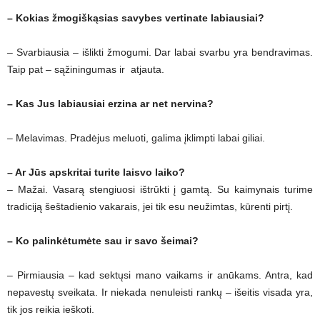
– Kokias žmogiškąsias savybes vertinate labiausiai?
– Svarbiausia – išlikti žmogumi. Dar labai svarbu yra bendravimas.
Taip pat – sąžiningumas ir atjauta.
– Kas Jus labiausiai erzina ar net nervina?
– Melavimas. Pradėjus meluoti, galima įklimpti labai giliai.
– Ar Jūs apskritai turite laisvo laiko?
– Mažai. Vasarą stengiuosi ištrūkti į gamtą. Su kaimynais turime
tradiciją šeštadienio vakarais, jei tik esu neužimtas, kūrenti pirtį.
– Ko palinkėtumėte sau ir savo šeimai?
– Pirmiausia – kad sektųsi mano vaikams ir anūkams. Antra, kad
nepavestų sveikata. Ir niekada nenuleisti rankų – išeitis visada yra,
tik jos reikia ieškoti.