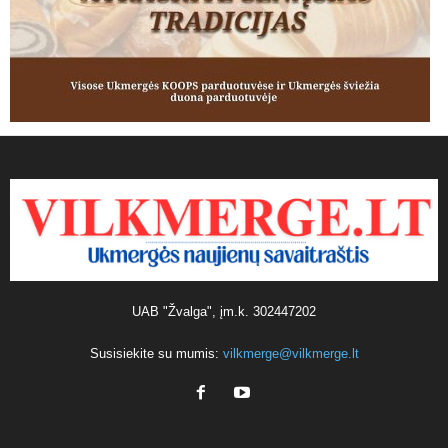
UAB "Žvalga", įm.k. 302447202
Susisiekite su mumis:
vilkmerge@vilkmerge.lt