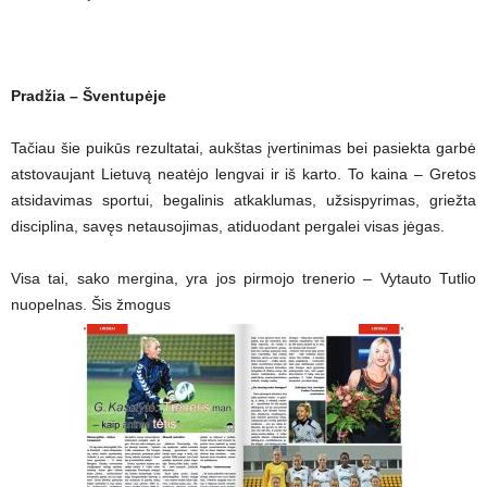
Pradžia – Šventupėje
Tačiau šie puikūs rezultatai, aukštas įvertinimas bei pasiekta garbė
atstovaujant Lietuvą neatėjo lengvai ir iš karto. To kaina – Gretos
atsidavimas sportui, begalinis atkaklumas, užsispyrimas, griežta
disciplina, savęs netausojimas, atiduodant pergalei visas jėgas.
Visa tai, sako mergina, yra jos pirmojo trenerio – Vytauto Tutlio
nuopelnas. Šis žmogus