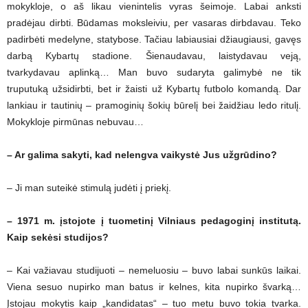
mokykloje, o aš likau vienintelis vyras šeimoje. Labai anksti
pradėjau dirbti. Būdamas moksleiviu, per vasaras dirbdavau. Teko
padirbėti medelyne, statybose. Tačiau labiausiai džiaugiausi, gavęs
darbą Kybartų stadione. Šienaudavau, laistydavau veją,
tvarkydavau aplinką… Man buvo sudaryta galimybė ne tik
truputuką užsidirbti, bet ir žaisti už Kybartų futbolo komandą. Dar
lankiau ir tautinių – pramoginių šokių būrelį bei žaidžiau ledo ritulį.
Mokykloje pirmūnas nebuvau…
– Ar galima sakyti, kad nelengva vaikystė Jus užgrūdino?
– Ji man suteikė stimulą judėti į priekį.
– 1971 m. įstojote į tuometinį Vilniaus pedagoginį institutą.
Kaip sekėsi studijos?
– Kai važiavau studijuoti – nemeluosiu – buvo labai sunkūs laikai.
Viena sesuo nupirko man batus ir kelnes, kita nupirko švarką…
Įstojau mokytis kaip „kandidatas“ – tuo metu buvo tokia tvarka.