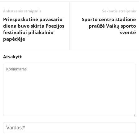
Ankstesnis straipsnis
Sekantis straipsnis
Priešpaskutinė pavasario
Sporto centro stadione
diena buvo skirta Poezijos
praūžė Vaikų sporto
festivaliui piliakalnio
šventė
papėdėje
Atsakyti: