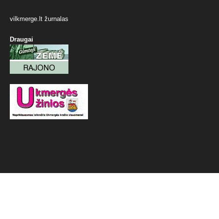
vilkmerge.lt žurnalas
Draugai