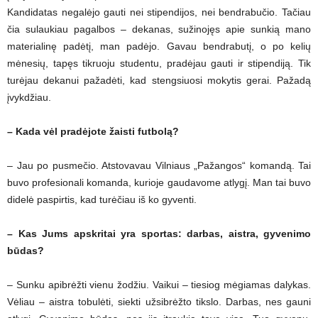
Kandidatas negalėjo gauti nei stipendijos, nei bendrabučio. Tačiau
čia sulaukiau pagalbos – dekanas, sužinojęs apie sunkią mano
materialinę padėtį, man padėjo. Gavau bendrabutį, o po kelių
mėnesių, tapęs tikruoju studentu, pradėjau gauti ir stipendiją. Tik
turėjau dekanui pažadėti, kad stengsiuosi mokytis gerai. Pažadą
įvykdžiau.
– Kada vėl pradėjote žaisti futbolą?
– Jau po pusmečio. Atstovavau Vilniaus „Pažangos“ komandą. Tai
buvo profesionali komanda, kurioje gaudavome atlygį. Man tai buvo
didelė paspirtis, kad turėčiau iš ko gyventi.
– Kas Jums apskritai yra sportas: darbas, aistra, gyvenimo
būdas?
– Sunku apibrėžti vienu žodžiu. Vaikui – tiesiog mėgiamas dalykas.
Vėliau – aistra tobulėti, siekti užsibrėžto tikslo. Darbas, nes gauni