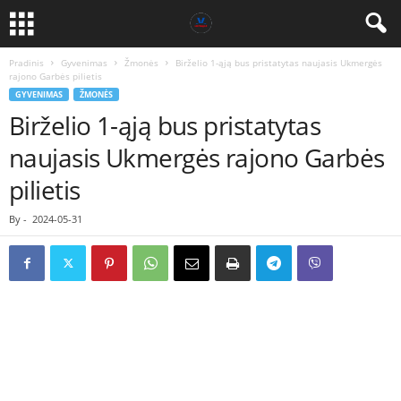
Pradinis
Gyvenimas
Žmonės
Birželio 1-ąją bus pristatytas naujasis Ukmergės
rajono Garbės pilietis
GYVENIMAS
ŽMONĖS
Birželio 1-ąją bus pristatytas
naujasis Ukmergės rajono Garbės
pilietis
By
-
2024-05-31