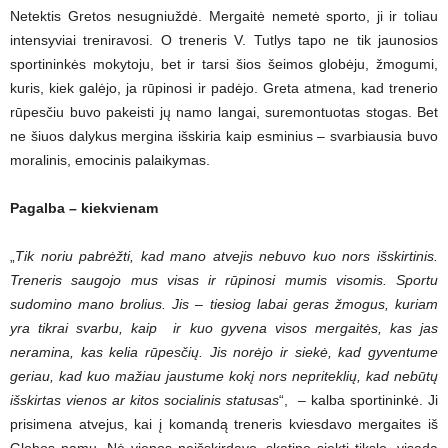
Netektis Gretos nesugniuždė. Mergaitė nemetė sporto, ji ir toliau
intensyviai treniravosi. O treneris V. Tutlys tapo ne tik jaunosios
sportininkės mokytoju, bet ir tarsi šios šeimos globėju, žmogumi,
kuris, kiek galėjo, ja rūpinosi ir padėjo. Greta atmena, kad trenerio
rūpesčiu buvo pakeisti jų namo langai, suremontuotas stogas. Bet
ne šiuos dalykus mergina išskiria kaip esminius – svarbiausia buvo
moralinis, emocinis palaikymas.
Pagalba – kiekvienam
„
Tik noriu pabrėžti, kad mano atvejis nebuvo kuo nors išskirtinis.
Treneris saugojo mus visas ir rūpinosi mumis visomis. Sportu
sudomino mano brolius. Jis – tiesiog labai geras žmogus, kuriam
yra tikrai svarbu, kaip ir kuo gyvena visos mergaitės, kas jas
neramina, kas kelia rūpesčių. Jis norėjo ir siekė, kad gyventume
geriau, kad kuo mažiau jaustume kokį nors nepriteklių, kad nebūtų
išskirtas vienos ar kitos socialinis statusas
“, – kalba sportininkė. Ji
prisimena atvejus, kai į komandą treneris kviesdavo mergaites iš
Globos namų. Nė vienos neišskirdavo, skatino siekti tikslo, visada