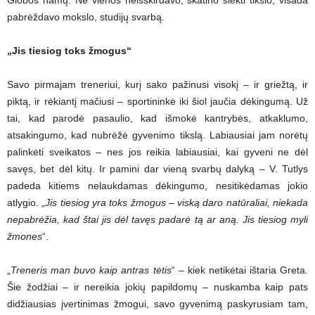
pabrėždavo mokslo, studijų svarbą.
„Jis tiesiog toks žmogus“
Savo pirmajam treneriui, kurį sako pažinusi visokį – ir griežtą, ir
piktą, ir rėkiantį mačiusi – sportininkė iki šiol jaučia dėkingumą. Už
tai, kad parodė pasaulio, kad išmokė kantrybės, atkaklumo,
atsakingumo, kad nubrėžė gyvenimo tikslą. Labiausiai jam norėtų
palinkėti sveikatos – nes jos reikia labiausiai, kai gyveni ne dėl
savęs, bet dėl kitų. Ir pamini dar vieną svarbų dalyką – V. Tutlys
padeda kitiems nelaukdamas dėkingumo, nesitikėdamas jokio
atlygio. „
Jis tiesiog yra toks žmogus – viską daro natūraliai, niekada
nepabrėžia, kad štai jis dėl tavęs padarė tą ar aną. Jis tiesiog myli
žmones
“.
„
Treneris man buvo kaip antras tėtis
“ – kiek netikėtai ištaria Greta.
Šie žodžiai – ir nereikia jokių papildomų – nuskamba kaip pats
didžiausias įvertinimas žmogui, savo gyvenimą paskyrusiam tam,