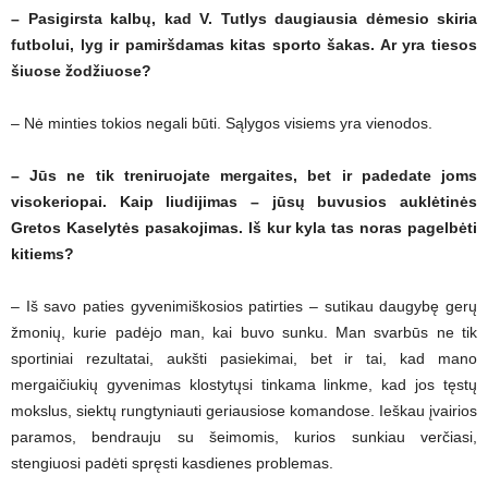
– Pasigirsta kalbų, kad V. Tutlys daugiausia dėmesio skiria
futbolui, lyg ir pamiršdamas kitas sporto šakas. Ar yra tiesos
šiuose žodžiuose?
– Nė minties tokios negali būti. Sąlygos visiems yra vienodos.
– Jūs ne tik treniruojate mergaites, bet ir padedate joms
visokeriopai. Kaip liudijimas – jūsų buvusios auklėtinės
Gretos Kaselytės pasakojimas. Iš kur kyla tas noras pagelbėti
kitiems?
– Iš savo paties gyvenimiškosios patirties – sutikau daugybę gerų
žmonių, kurie padėjo man, kai buvo sunku. Man svarbūs ne tik
sportiniai rezultatai, aukšti pasiekimai, bet ir tai, kad mano
mergaičiukių gyvenimas klostytųsi tinkama linkme, kad jos tęstų
mokslus, siektų rungtyniauti geriausiose komandose. Ieškau įvairios
paramos, bendrauju su šeimomis, kurios sunkiau verčiasi,
stengiuosi padėti spręsti kasdienes problemas.